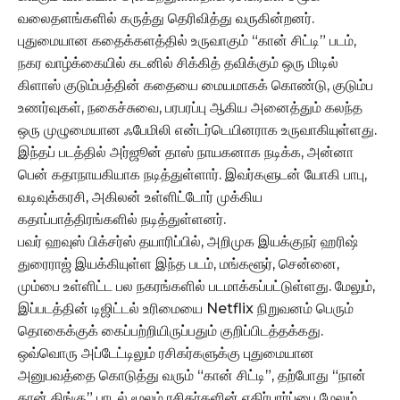
வலைதளங்களில் கருத்து தெரிவித்து வருகின்றனர்.
புதுமையான கதைக்களத்தில் உருவாகும் “கான் சிட்டி” படம்,
நகர வாழ்க்கையில் கடனில் சிக்கித் தவிக்கும் ஒரு மிடில்
கிளாஸ் குடும்பத்தின் கதையை மையமாகக் கொண்டு, குடும்ப
உணர்வுகள், நகைச்சுவை, பரபரப்பு ஆகிய அனைத்தும் கலந்த
ஒரு முழுமையான ஃபேமிலி என்டர்டெயினராக உருவாகியுள்ளது.
இந்தப் படத்தில் அர்ஜூன் தாஸ் நாயகனாக நடிக்க, அன்னா
பென் கதாநாயகியாக நடித்துள்ளார். இவர்களுடன் யோகி பாபு,
வடிவுக்கரசி, அகிலன் உள்ளிட்டோர் முக்கிய
கதாப்பாத்திரங்களில் நடித்துள்ளனர்.
பவர் ஹவுஸ் பிக்சர்ஸ் தயாரிப்பில், அறிமுக இயக்குநர் ஹரிஷ்
துரைராஜ் இயக்கியுள்ள இந்த படம், மங்களூர், சென்னை,
மும்பை உள்ளிட்ட பல நகரங்களில் படமாக்கப்பட்டுள்ளது. மேலும்,
இப்படத்தின் டிஜிட்டல் உரிமையை Netflix நிறுவனம் பெரும்
தொகைக்குக் கைப்பற்றியிருப்பதும் குறிப்பிடத்தக்கது.
ஒவ்வொரு அப்டேட்டிலும் ரசிகர்களுக்கு புதுமையான
அனுபவத்தை கொடுத்து வரும் “கான் சிட்டி”, தற்போது “நான்
தான் கிங்கு” பாடல் மூலம் ரசிகர்களின் எதிர்பார்ப்பை மேலும்