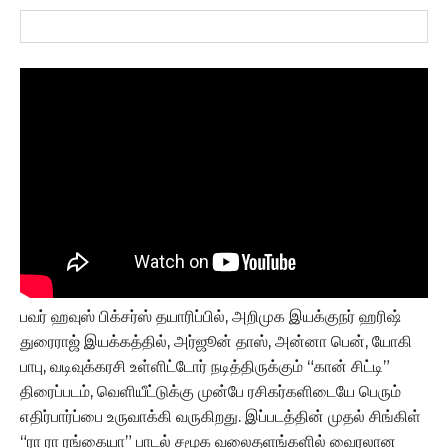
பவர் ஹவுஸ் பிக்சர்ஸ் தயாரிப்பில், அறிமுக இயக்குநர் ஹரிஷ்
துரைராஜ் இயக்கத்தில், அர்ஜூன் தாஸ், அன்னா பென், யோகி
பாபு, வடிவுக்கரசி உள்ளிட்டோர் நடித்திருக்கும் “கான் சிட்டி”
திரைப்படம், வெளியீட்டுக்கு முன்பே ரசிகர்களிடையே பெரும்
எதிர்பார்ப்பை உருவாக்கி வருகிறது. இப்படத்தின் முதல் சிங்கிள்
“ரா ரா ரங்கையா” பாடல் சமூக வலைதளங்களில் வைரலான