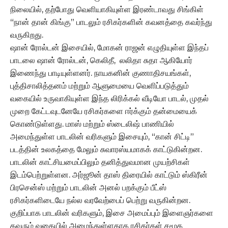
நிலையில், தற்போது வெளியாகியுள்ள இரண்டாவது சிங்கிள்
“நான் தான் கிங்கு” பாடலும் ரசிகர்களின் கவனத்தை கவர்ந்து
வருகிறது.
ஷான் ரோல்டன் இசையில், மோகன் ராஜன் எழுதியுள்ள இந்தப்
பாடலை ஷான் ரோல்டன், கெலிதீ, லலிதா சுதா ஆகியோர்
இணைந்து பாடியுள்ளனர். நாயகனின் குணாதிசயங்கள்,
புத்திசாலித்தனம் மற்றும் ஆளுமையை வெளிப்படுத்தும்
வகையில் உருவாகியுள்ள இந்த லிரிக்கல் வீடியோ பாடல், முதல்
முறை கேட்டவுடனேயே ரசிகர்களை ஈர்க்கும் தன்மையைக்
கொண்டுள்ளது. மாஸ் மற்றும் ஸ்டைலிஷ் பாணியில்
அமைந்துள்ள பாடலின் வரிகளும் இசையும், “கான் சிட்டி”
படத்தின் உலகத்தை மேலும் சுவாரஸ்யமாகக் காட்டுகின்றன.
பாடலின் காட்சியமைப்பிலும் தனித்துவமான முயற்சிகள்
இடம்பெற்றுள்ளன. அர்ஜூன் தாஸ் திரையில் காட்டும் ஸ்கிரீன்
பிரசென்ஸ் மற்றும் பாடலின் அனல் பறக்கும் பீட்ஸ்
ரசிகர்களிடையே நல்ல வரவேற்பைப் பெற்று வருகின்றன.
குறிப்பாக பாடலின் வரிகளும், இசை அமைப்பும் இளைஞர்களை
கவரும் வகையில் அமைந்துள்ளதாக ரசிகர்கள் சமூக