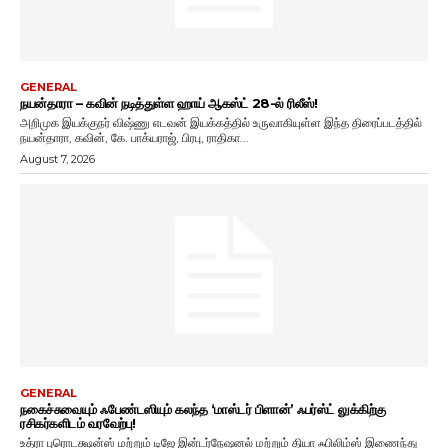
GENERAL
நயன்தாரா – கவின் நடித்துள்ள ஹாய் ஆகஸ்ட் 28-ல் ரிலீஸ்!
அறிமுக இயக்குநர் விஷ்ணு எடவன் இயக்கத்தில் உருவாகியுள்ள இந்த திரைப்படத்தில்
நயன்தாரா, கவின், கே. பாக்யராஜ், பிரபு, ராதிகா...
August 7, 2026
GENERAL
நகைச்சுவையும் ஃபேண்டஸியும் கலந்த ‘மாஸ்டர் பிளான்’ ஃபர்ஸ்ட் லுக்கிற்கு
ரசிகர்களிடம் வரவேற்பு!
உத்ரா புரொடக்ஷன்ஸ் மற்றும் டிஜே இன்டர்நேஷனல் மற்றும் தியா ஃபிலிம்ஸ் இணைந்து