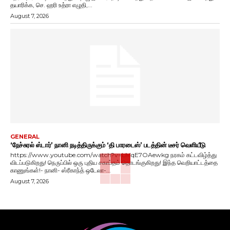
தயாரிக்க, செ. ஹரி உத்ரா எழுதி,...
August 7, 2026
GENERAL
‘நேச்சுரல் ஸ்டார்’ நானி நடித்திருக்கும் ‘தி பாரடைஸ்’ படத்தின் டீசர் வெளியீடு
https://www.youtube.com/watch?v=LMqE7OAewkg நரகம் கட்டவிழ்த்து
விடப்படுகிறது! நெருப்பில் ஒரு புதிய சகாப்தம் தொடங்குகிறது! இந்த வெறியாட்டத்தை
காணுங்கள்!- நானி- ஸ்ரீகாந்த் ஒடேலா-...
August 7, 2026