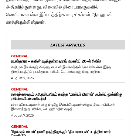
அதிகரித்துள்ளது. விரைவில் திரையரங்குகளில்
வெளியாகவுள்ள இப்படத்திற்காக ரசிகர்கள் ஆவலுடன்
காத்திருக்கின்றனர்.
LATEST ARTICLES
GENERAL
நயன்தாரா – கவின் நடித்துள்ள ஹாய் ஆகஸ்ட் 28-ல் ரிலீஸ்!
அறிமுக இயக்குநர் விஷ்ணு எடவன் இயக்கத்தில் உருவாகியுள்ள இந்த
திரைப்படத்தில் நயன்தாரா, கவின், கே. பாக்யராஜ், பிரபு, ராதிகா...
August 7, 2026
GENERAL
நகைச்சுவையும் ஃபேண்டஸியும் கலந்த ‘மாஸ்டர் பிளான்’ ஃபர்ஸ்ட் லுக்கிற்கு
ரசிகர்களிடம் வரவேற்பு!
உத்ரா புரொடக்ஷன்ஸ் மற்றும் டிஜே இன்டர்நேஷனல் மற்றும் தியா ஃபிலிம்ஸ்
இணைந்து தயாரிக்க, செ. ஹரி உத்ரா எழுதி,...
August 7, 2026
GENERAL
‘நேச்சுரல் ஸ்டார்’ நானி நடித்திருக்கும் ‘தி பாரடைஸ்’ படத்தின் டீசர்
வெளியீடு