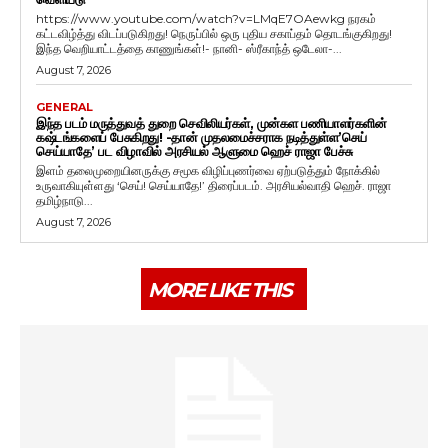
https://www.youtube.com/watch?v=LMqE7OAewkg நரகம்
கட்டவிழ்த்து விடப்படுகிறது! நெருப்பில் ஒரு புதிய சகாப்தம் தொடங்குகிறது!
இந்த வெறியாட்டத்தை காணுங்கள்!- நானி- ஸ்ரீகாந்த் ஒடேலா-...
August 7, 2026
GENERAL
இந்த படம் மருத்துவத் துறை செவிலியர்கள், முன்கள பணியாளர்களின்
கஷ்டங்களைப் பேசுகிறது! -தான் முதலமைச்சராக நடித்துள்ள’செய்
செய்யாதே’ பட விழாவில் அரசியல் ஆளுமை ஹெச் ராஜா பேச்சு
இளம் தலைமுறையினருக்கு சமூக விழிப்புணர்வை ஏற்படுத்தும் நோக்கில்
உருவாகியுள்ளது ‘செய்! செய்யாதே!’ திரைப்படம். அரசியல்வாதி ஹெச். ராஜா
தமிழ்நாடு...
August 7, 2026
MORE LIKE THIS