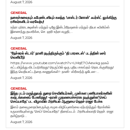
August 7, 2026
GENERAL
நகைச்சுவையும் ஃபேண்டஸியும் கலந்த ‘மாஸ்டர் பிளான்’ ஃபர்ஸ்ட் லுக்கிற்கு
ரசிகர்களிடம் வரவேற்பு!
உத்ரா புரொடக்ஷன்ஸ் மற்றும் டிஜே இன்டர்நேஷனல் மற்றும் தியா ஃபிலிம்ஸ்
இணைந்து தயாரிக்க, செ. ஹரி உத்ரா எழுதி,...
August 7, 2026
GENERAL
‘நேச்சுரல் ஸ்டார்’ நானி நடித்திருக்கும் ‘தி பாரடைஸ்’ படத்தின் டீசர்
வெளியீடு
https://www.youtube.com/watch?v=LMqE7OAewkg நரகம்
கட்டவிழ்த்து விடப்படுகிறது! நெருப்பில் ஒரு புதிய சகாப்தம் தொடங்குகிறது!
இந்த வெறியாட்டத்தை காணுங்கள்!- நானி- ஸ்ரீகாந்த் ஒடேலா-...
August 7, 2026
GENERAL
இந்த படம் மருத்துவத் துறை செவிலியர்கள், முன்கள பணியாளர்களின்
கஷ்டங்களைப் பேசுகிறது! -தான் முதலமைச்சராக நடித்துள்ள’செய்
செய்யாதே’ பட விழாவில் அரசியல் ஆளுமை ஹெச் ராஜா பேச்சு
இளம் தலைமுறையினருக்கு சமூக விழிப்புணர்வை ஏற்படுத்தும் நோக்கில்
உருவாகியுள்ளது ‘செய்! செய்யாதே!’ திரைப்படம். அரசியல்வாதி ஹெச். ராஜா
தமிழ்நாடு...
August 7, 2026