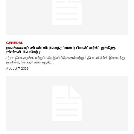
GENERAL
நகைச்சுவையும் ஃபேண்டஸியும் கலந்த ‘மாஸ்டர் பிளான்’ ஃபர்ஸ்ட் லுக்கிற்கு
ரசிகர்களிடம் வரவேற்பு!
உத்ரா புரொடக்ஷன்ஸ் மற்றும் டிஜே இன்டர்நேஷனல் மற்றும் தியா ஃபிலிம்ஸ் இணைந்து
தயாரிக்க, செ. ஹரி உத்ரா எழுதி,...
August 7, 2026