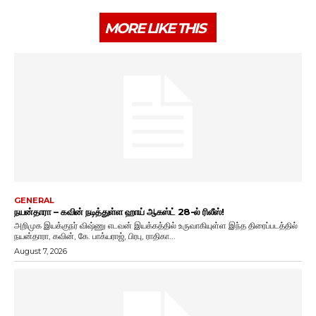
MORE LIKE THIS
GENERAL
நயன்தாரா – கவின் நடித்துள்ள ஹாய் ஆகஸ்ட் 28-ல் ரிலீஸ்!
அறிமுக இயக்குநர் விஷ்ணு எடவன் இயக்கத்தில் உருவாகியுள்ள இந்த திரைப்படத்தில்
நயன்தாரா, கவின், கே. பாக்யராஜ், பிரபு, ராதிகா...
August 7, 2026