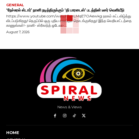
GENERAL
‘நேச்சுரல் ஸ்டார்’ நானி நடித்திருக்கும் ‘தி பாரடைஸ்’ படத்தின் டீசர் வெளியீடு
https://www.youtube.com/watch?v=LMqE7OAewkg நரகம் கட்டவிழ்த்து
விடப்படுகிறது! நெருப்பில் ஒரு புதிய சகாப்தம் தொடங்குகிறது! இந்த வெறியாட்டத்தை
காணுங்கள்!- நானி- ஸ்ரீகாந்த் ஒடேலா-...
August 7, 2026
News & Views
HOME