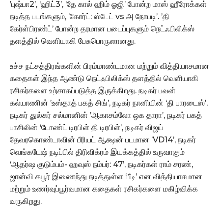
’புஷ்பா2’, ‘ஹிட்3’, ‘தே கால் ஹிம் ஓஜி’ போன்ற மாஸ் ஹீரோக்கள்
நடித்த படங்களும், ’கோர்ட்: ஸ்டேட் vs அ நோபடி’. ’தி
கேர்ள்பிரண்ட்’ போன்ற தரமான படைப்புகளும் நெட்ஃபிலிக்ஸ்
தளத்தில் வெளியாகி பேசுபொருளானது.
உச்ச நட்சத்திரங்களின் பிரம்மாண்டமான மற்றும் வித்தியாசமான
கதைகள் இந்த ஆண்டு நெட்ஃபிலிக்ஸ் தளத்தில் வெளியாகி
ரசிகர்களை உற்சாகப்படுத்த இருக்கிறது. நடிகர் பவன்
கல்யாணின் ’உஸ்தாத் பகத் சிங்’, நடிகர் நானியின் ‘தி பாரடைஸ்’,
நடிகர் துல்கர் சல்மானின் ’ஆகாசம்லோ ஒக தாரா’, நடிகர் பகத்
பாசிலின் ‘டோண்ட் டிரபிள் தி டிரபிள்’, நடிகர் விஜய்
தேவரகொண்டாவின் பீரியட் ஆக்ஷன் படமான ’VD14’, நடிகர்
வெங்கடேஷ் நடிப்பில் திரிவிக்ரம் இயக்கத்தில் உருவாகும்
‘ஆதர்ஷ குடும்பம்- ஹவுஸ் நம்பர்: 47’, நடிகர்கள் ராம் சரண்,
ஜான்வி கபூர் இணைந்து நடித்துள்ள ‘பீடி’ என வித்தியாசமான
மற்றும் உணர்வுப்பூர்வமான கதைகள் ரசிகர்களை மகிழ்விக்க
வருகிறது.