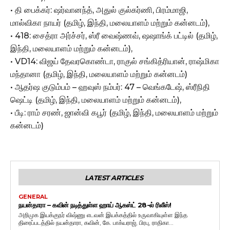
• தி பைக்கர்: ஷர்வானந்த், அதுல் குல்கர்ணி, பிரம்மாஜி,
மால்விகா நாயர் (தமிழ், இந்தி, மலையாளம் மற்றும் கன்னடம்),
• 418: சைத்ரா அர்ச்சர், ஸ்ரீ வைஷ்ணவ், ஷஷாங்க் பட்டில் (தமிழ்,
இந்தி, மலையாளம் மற்றும் கன்னடம்),
• VD14: விஜய் தேவரகொண்டா, ராகுல் சங்கித்ரியான், ராஷ்மிகா
மந்தானா (தமிழ், இந்தி, மலையாளம் மற்றும் கன்னடம்)
• ஆதர்ஷ குடும்பம் – ஹவுஸ் நம்பர்: 47 – வெங்கடேஷ், ஸ்ரீநிதி
ஷெட்டி (தமிழ், இந்தி, மலையாளம் மற்றும் கன்னடம்),
• பீடி: ராம் சரண், ஜான்வி கபூர் (தமிழ், இந்தி, மலையாளம் மற்றும்
கன்னடம்)
LATEST ARTICLES
GENERAL
நயன்தாரா – கவின் நடித்துள்ள ஹாய் ஆகஸ்ட் 28-ல் ரிலீஸ்!
அறிமுக இயக்குநர் விஷ்ணு எடவன் இயக்கத்தில் உருவாகியுள்ள இந்த
திரைப்படத்தில் நயன்தாரா, கவின், கே. பாக்யராஜ், பிரபு, ராதிகா...