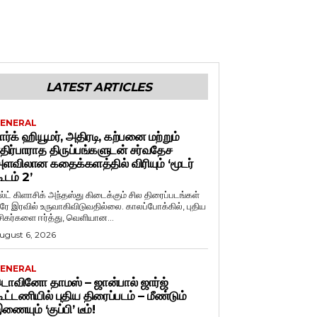
LATEST ARTICLES
ENERAL
ார்க் ஹியூமர், அதிரடி, கற்பனை மற்றும்
திர்பாராத திருப்பங்களுடன் சர்வதேச
ளவிலான கதைக்களத்தில் விரியும் ‘மூடர்
ூடம் 2’
ல்ட் கிளாசிக் அந்தஸ்து கிடைக்கும் சில திரைப்படங்கள்
ரே இரவில் உருவாகிவிடுவதில்லை. காலப்போக்கில், புதிய
சிகர்களை ஈர்த்து, வெளியான...
ugust 6, 2026
ENERAL
ொவினோ தாமஸ் – ஜான்பால் ஜார்ஜ்
ூட்டணியில் புதிய திரைப்படம் – மீண்டும்
ணையும் ‘குப்பி’ டீம்!