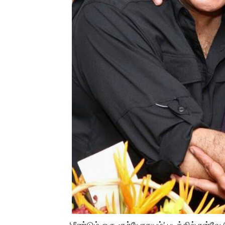
‘மீண்டும் ஒரு சூர்யோதயம்’ படத்தில் ரன்வே 