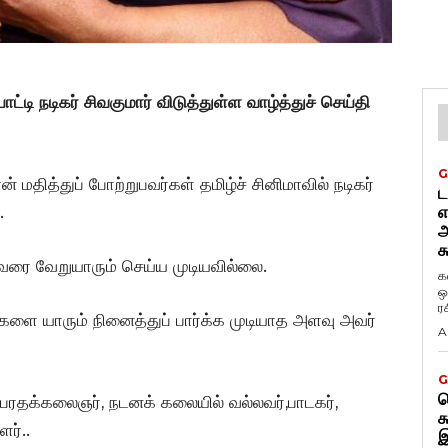
 நடிகர் சிவகுமார் விடுத்துள்ள வாழ்த்துச் செய்தி
G
் மதித்துப் போற்றுபவர்கள் தமிழ்ச் சினிமாவில் நடிகர்
ட
.
எ
அ
க
ரை வேறுயாரும் செய்ய முடியவில்லை.
க
ஒ
ர
ங்களை யாரும் நினைத்துப் பார்க்க முடியாத அளவு அவர்
A
G
ட
்த பரதக்கலைஞர், நடனக் கலையில் வல்லவர்,பாடகர்,
க
ர்..
இ