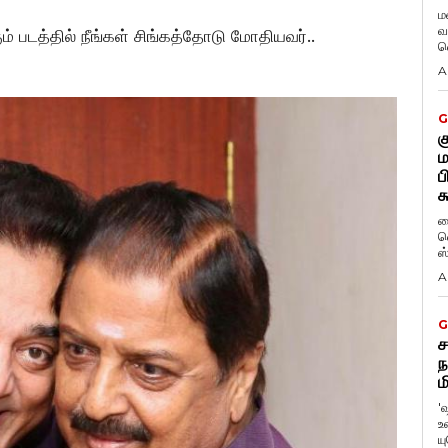
ம
வ
ும் படத்தில் நீங்கள் சிங்கத்தோடு மோதியவர்..
வ
A
G
க
ம
ப
க
ப
வ
ஸ
A
G
ச
ந
ம
'
உ
ய