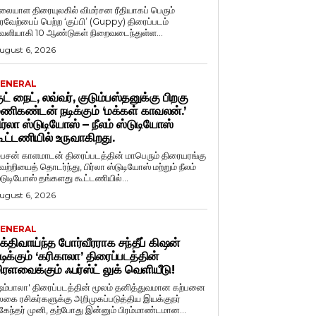
லையாள திரையுலகில் விமர்சன ரீதியாகப் பெரும்
ரவேற்பைப் பெற்ற ‘குப்பி’ (Guppy) திரைப்படம்
ெளியாகி 10 ஆண்டுகள் நிறைவடைந்துள்ள...
ugust 6, 2026
ENERAL
ுட் நைட், லவ்வர், குடும்பஸ்தனுக்கு பிறகு
ணிகண்டன் நடிக்கும் ‘மக்கள் காவலன்.’
ிர்லா ஸ்டுடியோஸ் – நீலம் ஸ்டுடியோஸ்
ூட்டணியில் உருவாகிறது.
ைசன் காளமாடன் திரைப்படத்தின் மாபெரும் திரையரங்கு
ெற்றியைத் தொடர்ந்து, பிர்லா ஸ்டுடியோஸ் மற்றும் நீலம்
்டுடியோஸ் தங்களது கூட்டணியில்...
ugust 6, 2026
ENERAL
க்திவாய்ந்த போர்வீரராக சந்தீப் கிஷன்
டிக்கும் ‘கரிகாலா’ திரைப்படத்தின்
ிரளவைக்கும் ஃபர்ஸ்ட் லுக் வெளியீடு!
ஷம்பாலா' திரைப்படத்தின் மூலம் தனித்துவமான கற்பனை
லகை ரசிகர்களுக்கு அறிமுகப்படுத்திய இயக்குநர்
ுகேந்தர் முனி, தற்போது இன்னும் பிரம்மாண்டமான...