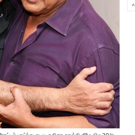
A
ரோட்டில் பாய்ந்து ஓடிய குதிரை சறுக்கி கீழே விழ 20அடி