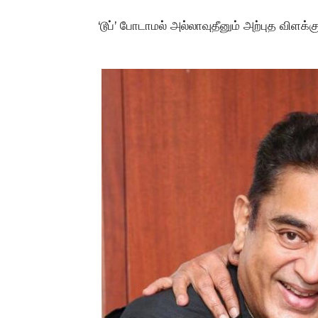
‘டூப்’ போடாமல் அல்லாவுதீனும் அற்புத விளக்க