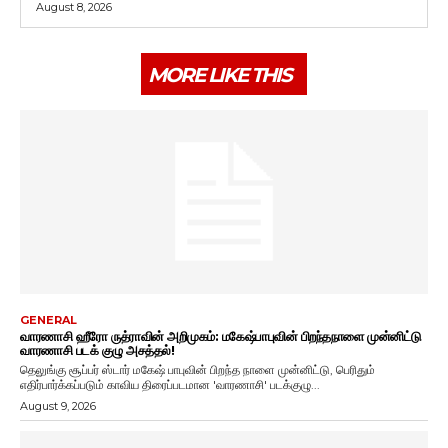
August 8, 2026
MORE LIKE THIS
GENERAL
வாரணாசி ஹீரோ ருத்ராவின் அறிமுகம்: மகேஷ்பாபுவின் பிறந்தநாளை முன்னிட்டு
வாரணாசி படக் குழு அசத்தல்!
தெலுங்கு சூப்பர் ஸ்டார் மகேஷ் பாபுவின் பிறந்த நாளை முன்னிட்டு, பெரிதும்
எதிர்பார்க்கப்படும் காவிய திரைப்படமான 'வாரணாசி' படக்குழு...
August 9, 2026