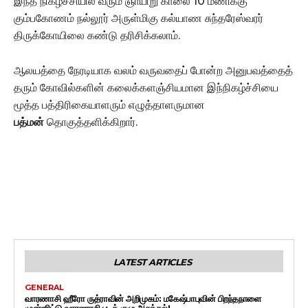
இந்த நிகழ்ச்சியில் வரும் ஞாயிறு காலை 10 மணிக்கு
கும்பகோணம் நல்லூர் அருள்மிகு கல்யாண சுந்தரேஸ்வரர்
திருக்கோயிலை கண்டு தரிசிக்கலாம்.
ஆலயத்தை நேரடியாக வலம் வருவதைப் போன்ற அனுபவத்தைத்
தரும் கோவில்களின் கலைக்களஞ்சியமான இந்நிகழ்ச்சியை
மூத்த பத்திரிகையாளரும் எழுத்தாளருமான
பத்மன்
தொகுத்தளிக்கிறார்.
LATEST ARTICLES
GENERAL
வாரணாசி ஹீரோ ருத்ராவின் அறிமுகம்: மகேஷ்பாபுவின் பிறந்தநாளை