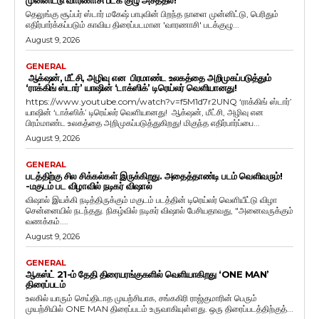
முன்னிட்டு வாரணாசி படக் குழு அசத்தல்!
தெலுங்கு சூப்பர் ஸ்டார் மகேஷ் பாபுவின் பிறந்த நாளை முன்னிட்டு, பெரிதும்
எதிர்பார்க்கப்படும் காவிய திரைப்படமான 'வாரணாசி' படக்குழு...
August 9, 2026
GENERAL
ஆக்‌ஷன், மீட்சி, அழிவு என பிரமாண்ட உலகத்தை அறிமுகப்படுத்தும்
‘ராக்கிங் ஸ்டார்’ யாஷின் ‘டாக்ஸிக்’ டிரெய்லர் வெளியானது!
https://www.youtube.com/watch?v=f5M1d7r2UNQ ‘ராக்கிங் ஸ்டார்’
யாஷின் ‘டாக்ஸிக்’ டிரெய்லர் வெளியானது! ஆக்‌ஷன், மீட்சி, அழிவு என
பிரம்மாண்ட உலகத்தை அறிமுகப்படுத்துகிறது! மிகுந்த எதிர்பார்ப்பை...
August 9, 2026
GENERAL
படத்திற்கு சில சிக்கல்கள் இருக்கிறது. அதைத்தாண்டி படம் வெளிவரும்!
-மகுடம் பட விழாவில் நடிகர் விஷால்
விஷால் இயக்கி நடித்திருக்கும் மகுடம் படத்தின் டிரெய்லர் வெளியீட்டு விழா
சென்னையில் நடந்தது. நிகழ்வில் நடிகர் விஷால் பேசியதாவது, "அனைவருக்கும்
வணக்கம்....
August 9, 2026
GENERAL
ஆகஸ்ட் 21-ம் தேதி திரையரங்குகளில் வெளியாகிறது ‘ONE MAN’
திரைப்படம்
உலகில் யாரும் செய்திடாத முயற்சியாக, சங்ககிரி ராஜ்குமாரின் பெரும்
முயற்சியில் ONE MAN திரைப்படம் உருவாகியுள்ளது. ஒரு திரைப்படத்திற்குத்...