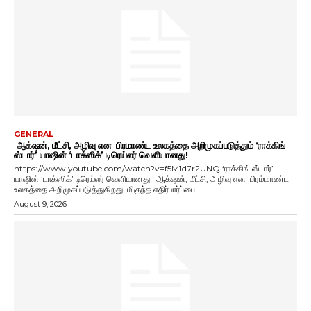
GENERAL
ஆக்‌ஷன், மீட்சி, அழிவு என பிரமாண்ட உலகத்தை அறிமுகப்படுத்தும் ‘ராக்கிங்
ஸ்டார்’ யாஷின் ‘டாக்ஸிக்’ டிரெய்லர் வெளியானது!
https://www.youtube.com/watch?v=f5M1d7r2UNQ ‘ராக்கிங் ஸ்டார்’
யாஷின் ‘டாக்ஸிக்’ டிரெய்லர் வெளியானது! ஆக்‌ஷன், மீட்சி, அழிவு என பிரம்மாண்ட
உலகத்தை அறிமுகப்படுத்துகிறது! மிகுந்த எதிர்பார்ப்பை...
August 9, 2026