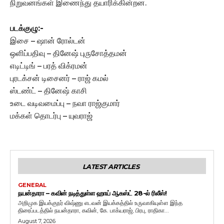
நிறுவனங்கள் இணைந்து தயாரிக்கின்றன.
படக்குழு:-
இசை – ஷான் ரோல்டன்
ஒளிப்பதிவு – தினேஷ் புருசோத்தமன்
எடிட்டிங் – பரத் விக்ரமன்
புரடக்சன் டிசைனர் – ராஜ் கமல்
ஸ்டண்ட் – தினேஷ் காசி
உடை வடிவமைப்பு – நவா ராஜ்குமார்
மக்கள் தொடர்பு – யுவராஜ்
LATEST ARTICLES
GENERAL
நயன்தாரா – கவின் நடித்துள்ள ஹாய் ஆகஸ்ட் 28-ல் ரிலீஸ்!
அறிமுக இயக்குநர் விஷ்ணு எடவன் இயக்கத்தில் உருவாகியுள்ள இந்த
திரைப்படத்தில் நயன்தாரா, கவின், கே. பாக்யராஜ், பிரபு, ராதிகா...
August 7, 2026