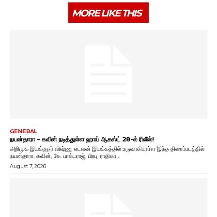
MORE LIKE THIS
GENERAL
நயன்தாரா – கவின் நடித்துள்ள ஹாய் ஆகஸ்ட் 28-ல் ரிலீஸ்!
அறிமுக இயக்குநர் விஷ்ணு எடவன் இயக்கத்தில் உருவாகியுள்ள இந்த திரைப்படத்தில்
நயன்தாரா, கவின், கே. பாக்யராஜ், பிரபு, ராதிகா...
August 7, 2026