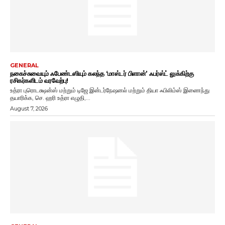
GENERAL
நகைச்சுவையும் ஃபேண்டஸியும் கலந்த ‘மாஸ்டர் பிளான்’ ஃபர்ஸ்ட் லுக்கிற்கு
ரசிகர்களிடம் வரவேற்பு!
உத்ரா புரொடக்ஷன்ஸ் மற்றும் டிஜே இன்டர்நேஷனல் மற்றும் தியா ஃபிலிம்ஸ் இணைந்து
தயாரிக்க, செ. ஹரி உத்ரா எழுதி,...
August 7, 2026