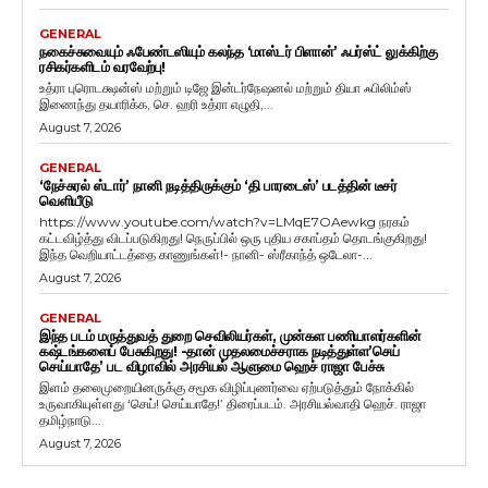
GENERAL
நகைச்சுவையும் ஃபேண்டஸியும் கலந்த ‘மாஸ்டர் பிளான்’ ஃபர்ஸ்ட் லுக்கிற்கு
ரசிகர்களிடம் வரவேற்பு!
உத்ரா புரொடக்ஷன்ஸ் மற்றும் டிஜே இன்டர்நேஷனல் மற்றும் தியா ஃபிலிம்ஸ்
இணைந்து தயாரிக்க, செ. ஹரி உத்ரா எழுதி,...
August 7, 2026
GENERAL
‘நேச்சுரல் ஸ்டார்’ நானி நடித்திருக்கும் ‘தி பாரடைஸ்’ படத்தின் டீசர்
வெளியீடு
https://www.youtube.com/watch?v=LMqE7OAewkg நரகம்
கட்டவிழ்த்து விடப்படுகிறது! நெருப்பில் ஒரு புதிய சகாப்தம் தொடங்குகிறது!
இந்த வெறியாட்டத்தை காணுங்கள்!- நானி- ஸ்ரீகாந்த் ஒடேலா-...
August 7, 2026
GENERAL
இந்த படம் மருத்துவத் துறை செவிலியர்கள், முன்கள பணியாளர்களின்
கஷ்டங்களைப் பேசுகிறது! -தான் முதலமைச்சராக நடித்துள்ள’செய்
செய்யாதே’ பட விழாவில் அரசியல் ஆளுமை ஹெச் ராஜா பேச்சு
இளம் தலைமுறையினருக்கு சமூக விழிப்புணர்வை ஏற்படுத்தும் நோக்கில்
உருவாகியுள்ளது ‘செய்! செய்யாதே!’ திரைப்படம். அரசியல்வாதி ஹெச். ராஜா
தமிழ்நாடு...
August 7, 2026