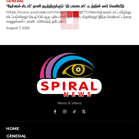
GENERAL
‘நேச்சுரல் ஸ்டார்’ நானி நடித்திருக்கும் ‘தி பாரடைஸ்’ படத்தின் டீசர் வெளியீடு
https://www.youtube.com/watch?v=LMqE7OAewkg நரகம் கட்டவிழ்த்து
விடப்படுகிறது! நெருப்பில் ஒரு புதிய சகாப்தம் தொடங்குகிறது! இந்த வெறியாட்டத்தை
காணுங்கள்!- நானி- ஸ்ரீகாந்த் ஒடேலா-...
August 7, 2026
News & Views
HOME
GENERAL