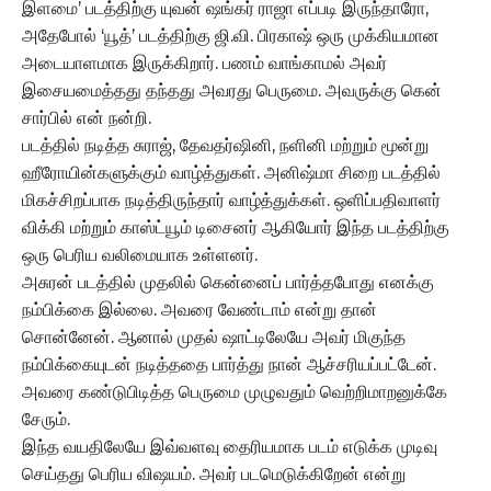
இளமை’ படத்திற்கு யுவன் ஷங்கர் ராஜா எப்படி இருந்தாரோ,
அதேபோல் ‘யூத்’ படத்திற்கு ஜி.வி. பிரகாஷ் ஒரு முக்கியமான
அடையாளமாக இருக்கிறார். பணம் வாங்காமல் அவர்
இசையமைத்தது தந்தது அவரது பெருமை. அவருக்கு கென்
சார்பில் என் நன்றி.
படத்தில் நடித்த சுராஜ், தேவதர்ஷினி, நளினி மற்றும் மூன்று
ஹீரோயின்களுக்கும் வாழ்த்துகள். அனிஷ்மா சிறை படத்தில்
மிகச்சிறப்பாக நடித்திருந்தார் வாழ்த்துக்கள். ஒளிப்பதிவாளர்
விக்கி மற்றும் காஸ்ட்யூம் டிசைனர் ஆகியோர் இந்த படத்திற்கு
ஒரு பெரிய வலிமையாக உள்ளனர்.
அசுரன் படத்தில் முதலில் கென்னைப் பார்த்தபோது எனக்கு
நம்பிக்கை இல்லை. அவரை வேண்டாம் என்று தான்
சொன்னேன். ஆனால் முதல் ஷாட்டிலேயே அவர் மிகுந்த
நம்பிக்கையுடன் நடித்ததை பார்த்து நான் ஆச்சரியப்பட்டேன்.
அவரை கண்டுபிடித்த பெருமை முழுவதும் வெற்றிமாறனுக்கே
சேரும்.
இந்த வயதிலேயே இவ்வளவு தைரியமாக படம் எடுக்க முடிவு
செய்தது பெரிய விஷயம். அவர் படமெடுக்கிறேன் என்று