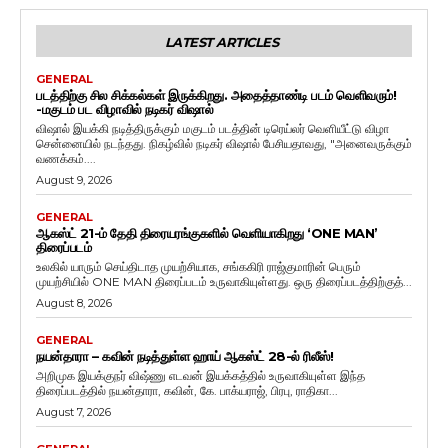
LATEST ARTICLES
GENERAL
படத்திற்கு சில சிக்கல்கள் இருக்கிறது. அதைத்தாண்டி படம் வெளிவரும்!
-மகுடம் பட விழாவில் நடிகர் விஷால்
விஷால் இயக்கி நடித்திருக்கும் மகுடம் படத்தின் டிரெய்லர் வெளியீட்டு விழா
சென்னையில் நடந்தது. நிகழ்வில் நடிகர் விஷால் பேசியதாவது, "அனைவருக்கும்
வணக்கம்....
August 9, 2026
GENERAL
ஆகஸ்ட் 21-ம் தேதி திரையரங்குகளில் வெளியாகிறது ‘ONE MAN’
திரைப்படம்
உலகில் யாரும் செய்திடாத முயற்சியாக, சங்ககிரி ராஜ்குமாரின் பெரும்
முயற்சியில் ONE MAN திரைப்படம் உருவாகியுள்ளது. ஒரு திரைப்படத்திற்குத்...
August 8, 2026
GENERAL
நயன்தாரா – கவின் நடித்துள்ள ஹாய் ஆகஸ்ட் 28-ல் ரிலீஸ்!
அறிமுக இயக்குநர் விஷ்ணு எடவன் இயக்கத்தில் உருவாகியுள்ள இந்த
திரைப்படத்தில் நயன்தாரா, கவின், கே. பாக்யராஜ், பிரபு, ராதிகா...
August 7, 2026