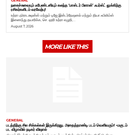
GENERAL
நகைச்சுவையும் ஃபேண்டஸியும் கலந்த ‘மாஸ்டர் பிளான்’ ஃபர்ஸ்ட் லுக்கிற்கு
ரசிகர்களிடம் வரவேற்பு!
உத்ரா புரொடக்ஷன்ஸ் மற்றும் டிஜே இன்டர்நேஷனல் மற்றும் தியா ஃபிலிம்ஸ்
இணைந்து தயாரிக்க, செ. ஹரி உத்ரா எழுதி,...
August 7, 2026
MORE LIKE THIS
GENERAL
படத்திற்கு சில சிக்கல்கள் இருக்கிறது. அதைத்தாண்டி படம் வெளிவரும்! -மகுடம்
பட விழாவில் நடிகர் விஷால்