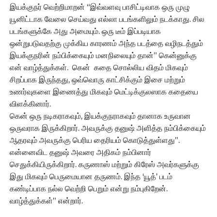
இயக்குநர் வெற்றிமாறன் “இவ்வளவு பாசிட்டிவாக ஒரு முழு
யூனிட்டாக வேலை செய்வது எல்லா படங்களிலும் நடக்காது. சில
படங்களுக்கே அது அமையும். ஒரு டீம் இப்படியாக
ஒன்றுபடுவதற்கு முக்கிய காரணம் அந்த படத்தை வழிநடத்தும்
இயக்குநரின் நம்பிக்கையும் மனநிலையும் தான்” கென்னுக்கு
என் வாழ்த்துக்கள். கென் கதை சொல்லிய விதம் மிகவும்
சிறப்பாக இருந்தது, ஒவ்வொரு காட்சிக்கும் இசை மற்றும்
உணர்வுகளை இணைத்து மிகவும் மெட்டிக்குலஸாக கதையை
விளக்கினார்.
கென் ஒரு நடிகராகவும், இயக்குநராகவும் தானாக உருவான
ஒருவராக இருக்கிறார். அவருக்கு தனுஷ் அளித்த நம்பிக்கையும்
ஆதரவும் அவருக்கு பெரிய தைரியம் கொடுத்துள்ளது”.
என்னைவிட தனுஷ் அவரை அதிகம் நம்பினார்
செதுக்கியிருக்கிறார். கருணாஸ் மற்றும் கிரேஸ் அவர்களுக்கு
இது மிகவும் பெருமையான தருணம். இந்த ‘யூத்’ படம்
கண்டிப்பாக நல்ல வெற்றி பெறும் என்று நம்புகிறேன்.
வாழ்த்துக்கள்” என்றார்.