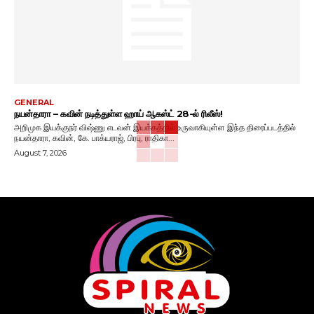
GENERAL
நயன்தாரா – கவின் நடித்துள்ள ஹாய் ஆகஸ்ட் 28-ல் ரிலீஸ்!
அறிமுக இயக்குநர் விஷ்ணு எடவன் இயக்கத்தில் உருவாகியுள்ள இந்த திரைப்படத்தில்
நயன்தாரா, கவின், கே. பாக்யராஜ், பிரபு, ராதிகா...
August 7, 2026