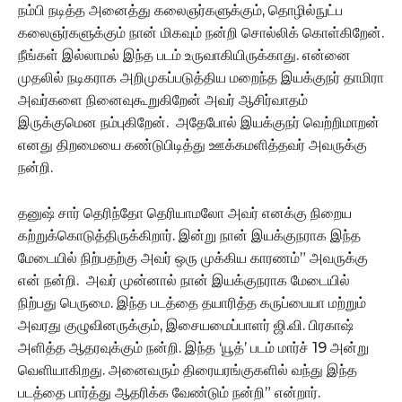
நம்பி நடித்த அனைத்து கலைஞர்களுக்கும், தொழில்நுட்ப
கலைஞர்களுக்கும் நான் மிகவும் நன்றி சொல்லிக் கொள்கிறேன்.
நீங்கள் இல்லாமல் இந்த படம் உருவாகியிருக்காது. என்னை
முதலில் நடிகராக அறிமுகப்படுத்திய மறைந்த இயக்குநர் தாமிரா
அவர்களை நினைவுகூறுகிறேன் அவர் ஆசிர்வாதம்
இருக்குமென நம்புகிறேன். அதேபோல் இயக்குநர் வெற்றிமாறன்
எனது திறமையை கண்டுபிடித்து ஊக்கமளித்தவர் அவருக்கு
நன்றி.
தனுஷ் சார் தெரிந்தோ தெரியாமலோ அவர் எனக்கு நிறைய
கற்றுக்கொடுத்திருக்கிறார். இன்று நான் இயக்குநராக இந்த
மேடையில் நிற்பதற்கு அவர் ஒரு முக்கிய காரணம்” அவருக்கு
என் நன்றி. அவர் முன்னால் நான் இயக்குநராக மேடையில்
நிற்பது பெருமை. இந்த படத்தை தயாரித்த கருப்பையா மற்றும்
அவரது குழுவினருக்கும், இசையமைப்பாளர் ஜி.வி. பிரகாஷ்
அளித்த ஆதரவுக்கும் நன்றி. இந்த ‘யூத்’ படம் மார்ச் 19 அன்று
வெளியாகிறது. அனைவரும் திரையரங்குகளில் வந்து இந்த
படத்தை பார்த்து ஆதரிக்க வேண்டும் நன்றி” என்றார்.