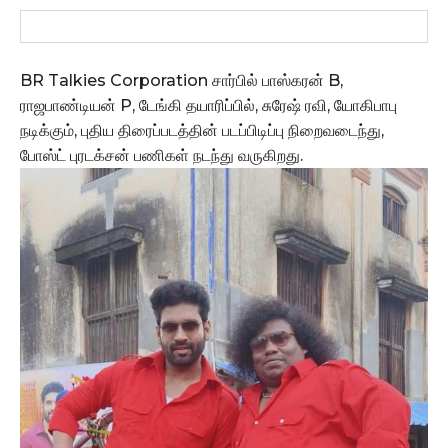
BR Talkies Corporation சார்பில் பாஸ்கரன் B,
ராஜபாண்டியன் P, டேங்கி தயாரிப்பில், சுரேஷ் ரவி, யோகிபாபு
நடிக்கும், புதிய திரைப்படத்தின் படப்பிடிப்பு நிறைவடைந்து,
போஸ்ட் புரடக்சன் பணிகள் நடந்து வருகிறது.