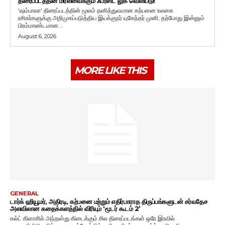
திரைப்படத்தின் மிரளவைக்கும் ஃபர்ஸ்ட் லுக் வெளியீடு!
'ஷம்பாலா' திரைப்படத்தின் மூலம் தனித்துவமான கற்பனை உலகை
ரசிகர்களுக்கு அறிமுகப்படுத்திய இயக்குநர் யுகேந்தர் முனி, தற்போது இன்னும்
பிரம்மாண்டமான...
August 6, 2026
MORE LIKE THIS
GENERAL
டார்க் ஹியூமர், அதிரடி, கற்பனை மற்றும் எதிர்பாராத திருப்பங்களுடன் சர்வதேச
அளவிலான கதைக்களத்தில் விரியும் ‘மூடர் கூடம் 2’
கல்ட் கிளாசிக் அந்தஸ்து கிடைக்கும் சில திரைப்படங்கள் ஒரே இரவில்