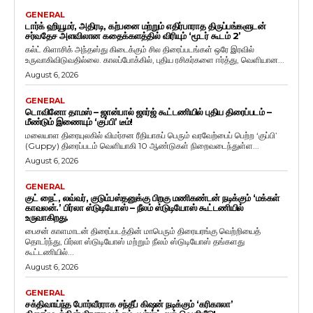
GENERAL
டார்க் ஹியூமர், அதிரடி, கற்பனை மற்றும் எதிர்பாராத திருப்பங்களுடன்
சர்வதேச அளவிலான கதைக்களத்தில் விரியும் ‘மூடர் கூடம் 2’
கல்ட் கிளாசிக் அந்தஸ்து கிடைக்கும் சில திரைப்படங்கள் ஒரே இரவில்
உருவாகிவிடுவதில்லை. காலப்போக்கில், புதிய ரசிகர்களை ஈர்த்து, வெளியான...
August 6, 2026
GENERAL
டொவினோ தாமஸ் – ஜான்பால் ஜார்ஜ் கூட்டணியில் புதிய திரைப்படம் –
மீண்டும் இணையும் ‘குப்பி’ டீம்!
மலையாள திரையுலகில் விமர்சன ரீதியாகப் பெரும் வரவேற்பைப் பெற்ற ‘குப்பி’
(Guppy) திரைப்படம் வெளியாகி 10 ஆண்டுகள் நிறைவடைந்துள்ள...
August 6, 2026
GENERAL
குட் நைட், லவ்வர், குடும்பஸ்தனுக்கு பிறகு மணிகண்டன் நடிக்கும் ‘மக்கள்
காவலன்.’ பிர்லா ஸ்டுடியோஸ் – நீலம் ஸ்டுடியோஸ் கூட்டணியில்
உருவாகிறது.
பைசன் காளமாடன் திரைப்படத்தின் மாபெரும் திரையரங்கு வெற்றியைத்
தொடர்ந்து, பிர்லா ஸ்டுடியோஸ் மற்றும் நீலம் ஸ்டுடியோஸ் தங்களது
கூட்டணியில்...
August 6, 2026
GENERAL
சக்திவாய்ந்த போர்வீரராக சந்தீப் கிஷன் நடிக்கும் ‘கரிகாலா’