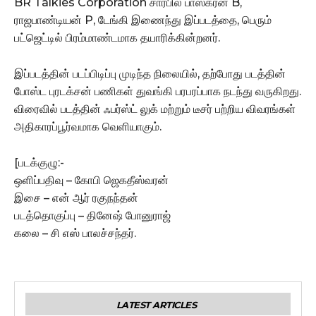
BR Talkies Corporation சார்பில் பாஸ்கரன் B,
ராஜபாண்டியன் P, டேங்கி இணைந்து இப்படத்தை, பெரும்
பட்ஜெட்டில் பிரம்மாண்டமாக தயாரிக்கின்றனர்.
இப்படத்தின் படப்பிடிப்பு முடிந்த நிலையில், தற்போது படத்தின்
போஸ்ட புரடக்சன் பணிகள் துவங்கி பரபரப்பாக நடந்து வருகிறது.
விரைவில் படத்தின் ஃபர்ஸ்ட் லுக் மற்றும் டீசர் பற்றிய விவரங்கள்
அதிகாரப்பூர்வமாக வெளியாகும்.
[படக்குழு:-
ஒளிப்பதிவு – கோபி ஜெகதீஸ்வரன்
இசை – என் ஆர் ரகுநந்தன்
படத்தொகுப்பு – தினேஷ் போனுராஜ்
கலை – சி எஸ் பாலச்சந்தர்.
LATEST ARTICLES