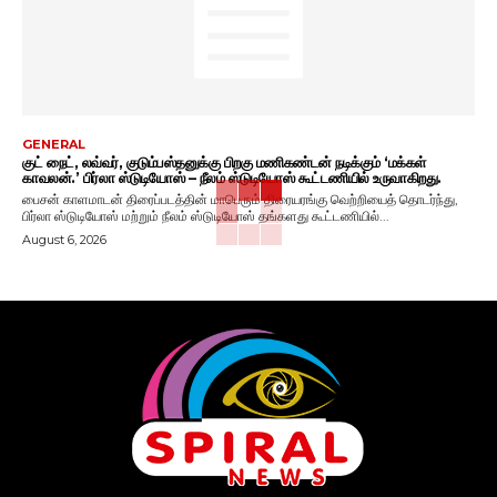
GENERAL
குட் நைட், லவ்வர், குடும்பஸ்தனுக்கு பிறகு மணிகண்டன் நடிக்கும் ‘மக்கள்
காவலன்.’ பிர்லா ஸ்டுடியோஸ் – நீலம் ஸ்டுடியோஸ் கூட்டணியில் உருவாகிறது.
பைசன் காளமாடன் திரைப்படத்தின் மாபெரும் திரையரங்கு வெற்றியைத் தொடர்ந்து,
பிர்லா ஸ்டுடியோஸ் மற்றும் நீலம் ஸ்டுடியோஸ் தங்களது கூட்டணியில்...
August 6, 2026