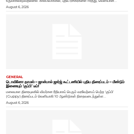
உருவாகிவிடுவதில்லை. காலப்போக்கில், புதிய ரசிகர்களை ஈர்த்து, வெளியான...
August 6, 2026
GENERAL
டொவினோ தாமஸ் – ஜான்பால் ஜார்ஜ் கூட்டணியில் புதிய திரைப்படம் – மீண்டும்
இணையும் ‘குப்பி’ டீம்!
மலையாள திரையுலகில் விமர்சன ரீதியாகப் பெரும் வரவேற்பைப் பெற்ற ‘குப்பி’
(Guppy) திரைப்படம் வெளியாகி 10 ஆண்டுகள் நிறைவடைந்துள்ள...
August 6, 2026