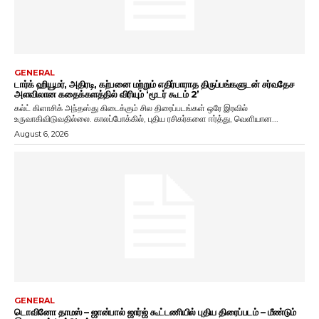
GENERAL
டார்க் ஹியூமர், அதிரடி, கற்பனை மற்றும் எதிர்பாராத திருப்பங்களுடன் சர்வதேச
அளவிலான கதைக்களத்தில் விரியும் ‘மூடர் கூடம் 2’
கல்ட் கிளாசிக் அந்தஸ்து கிடைக்கும் சில திரைப்படங்கள் ஒரே இரவில்
உருவாகிவிடுவதில்லை. காலப்போக்கில், புதிய ரசிகர்களை ஈர்த்து, வெளியான...
August 6, 2026
GENERAL
டொவினோ தாமஸ் – ஜான்பால் ஜார்ஜ் கூட்டணியில் புதிய திரைப்படம் – மீண்டும்