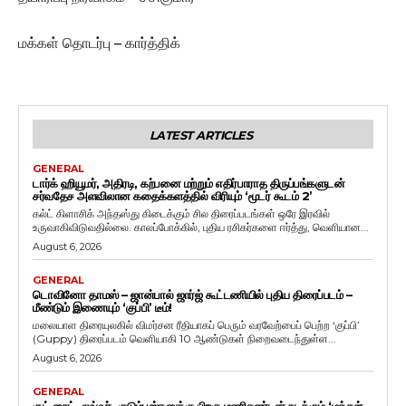
மக்கள் தொடர்பு – கார்த்திக்
LATEST ARTICLES
GENERAL
டார்க் ஹியூமர், அதிரடி, கற்பனை மற்றும் எதிர்பாராத திருப்பங்களுடன்
சர்வதேச அளவிலான கதைக்களத்தில் விரியும் ‘மூடர் கூடம் 2’
கல்ட் கிளாசிக் அந்தஸ்து கிடைக்கும் சில திரைப்படங்கள் ஒரே இரவில்
உருவாகிவிடுவதில்லை. காலப்போக்கில், புதிய ரசிகர்களை ஈர்த்து, வெளியான...
August 6, 2026
GENERAL
டொவினோ தாமஸ் – ஜான்பால் ஜார்ஜ் கூட்டணியில் புதிய திரைப்படம் –
மீண்டும் இணையும் ‘குப்பி’ டீம்!
மலையாள திரையுலகில் விமர்சன ரீதியாகப் பெரும் வரவேற்பைப் பெற்ற ‘குப்பி’
(Guppy) திரைப்படம் வெளியாகி 10 ஆண்டுகள் நிறைவடைந்துள்ள...
August 6, 2026
GENERAL
குட் நைட், லவ்வர், குடும்பஸ்தனுக்கு பிறகு மணிகண்டன் நடிக்கும் ‘மக்கள்