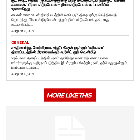
காவலன்.’ பிர்லா ஸ்டுடியோஸ் – நீலம் ஸ்டுடியோஸ் கூட்டணியில்
உருவாகிறது.
பைசன் காளமாடன் திரைப்படத்தின் மாபெரும் திரையரங்கு வெற்றியைத்
தொடர்ந்து, பிர்லா ஸ்டுடியோஸ் மற்றும் நீலம் ஸ்டுடியோஸ் தங்களது
கூட்டணியில்...
August 6, 2026
GENERAL
சக்திவாய்ந்த போர்வீரராக சந்தீப் கிஷன் நடிக்கும் ‘கரிகாலா’
திரைப்படத்தின் மிரளவைக்கும் ஃபர்ஸ்ட் லுக் வெளியீடு!
'ஷம்பாலா' திரைப்படத்தின் மூலம் தனித்துவமான கற்பனை உலகை
ரசிகர்களுக்கு அறிமுகப்படுத்திய இயக்குநர் யுகேந்தர் முனி, தற்போது இன்னும்
பிரம்மாண்டமான...
August 6, 2026
MORE LIKE THIS