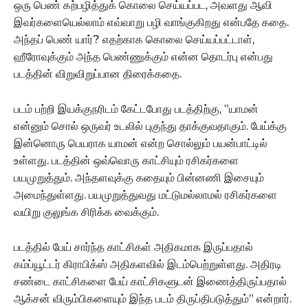
ஒரு பெண் கற்பழித்துக் கொலை செய்யப்பட, அவளது ஆவி
இவர்களையெல்லாம் எவ்வாறு பழி வாங்குகிறது என்பதே கதை.
அந்தப் பெண் யார்? எதற்காக கொலை செய்யப்பட்டாள்,
ஹீரோவுக்கும் அந்த பெண்ணுக்கும் என்ன தொடர்பு என்பது
படத்தின் விறுவிறுப்பான திரைக்கதை.
படம் பற்றி இயக்குநரிடம் கேட்டபோது படத்திற்கு, ”யாமன்
என்னும் சொல் ஒருவர் உடலில் புகுந்து தாக்குவதாகும். பேய்க்கு
இன்னொரு பெயராக யாமன் என்ற சொல்லும் பயன்பாட்டில்
உள்ளது. படத்தின் ஒவ்வொரு காட்சியும் ரசிகர்களை
பயமுறுத்தும். அந்தளவுக்கு கதையும் பின்னணி இசையும்
அமைந்துள்ளது. பயமுறுத்துவது மட்டுமல்லாமல் ரசிகர்களை
வயிறு குலுங்க சிரிக்க வைக்கும்.
படத்தில் பேய் சார்ந்த காட்சிகள் அதிகமாக இருப்பதால்
கம்ப்யூட்டர் கிராபிக்ஸ் அதிகளவில் இடம்பெற்றுள்ளது. அதிரடி
சண்டை காட்சிகளை பேய் காட்சிகளுடன் இணைத்திருப்பதால்
ஆக்சன் விரும்பிகளையும் இந்த படம் திருப்திபடுத்தும்” என்றார்.