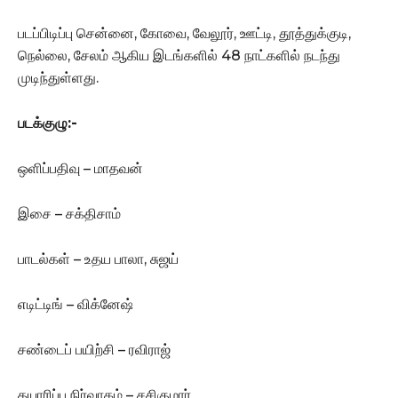
படப்பிடிப்பு சென்னை, கோவை, வேலூர், ஊட்டி, தூத்துக்குடி,
நெல்லை, சேலம் ஆகிய இடங்களில் 48 நாட்களில் நடந்து
முடிந்துள்ளது.
படக்குழு:-
ஒளிப்பதிவு – மாதவன்
இசை – சக்திசாம்
பாடல்கள் – உதய பாலா, சுஜய்
எடிட்டிங் – விக்னேஷ்
சண்டைப் பயிற்சி – ரவிராஜ்
தயாரிப்பு நிர்வாகம் – சசிகுமார்