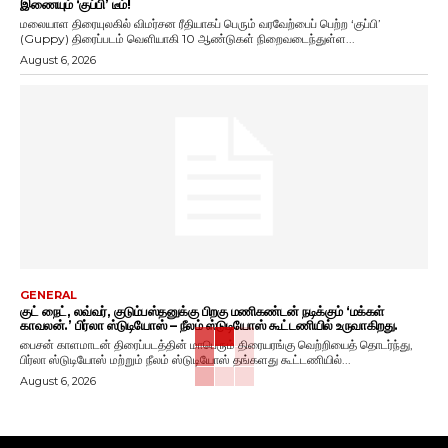
இணையும் ‘குப்பி’ டீம்!
மலையாள திரையுலகில் விமர்சன ரீதியாகப் பெரும் வரவேற்பைப் பெற்ற ‘குப்பி’
(Guppy) திரைப்படம் வெளியாகி 10 ஆண்டுகள் நிறைவடைந்துள்ள...
August 6, 2026
GENERAL
குட் நைட், லவ்வர், குடும்பஸ்தனுக்கு பிறகு மணிகண்டன் நடிக்கும் ‘மக்கள்
காவலன்.’ பிர்லா ஸ்டுடியோஸ் – நீலம் ஸ்டுடியோஸ் கூட்டணியில் உருவாகிறது.
பைசன் காளமாடன் திரைப்படத்தின் மாபெரும் திரையரங்கு வெற்றியைத் தொடர்ந்து,
பிர்லா ஸ்டுடியோஸ் மற்றும் நீலம் ஸ்டுடியோஸ் தங்களது கூட்டணியில்...
August 6, 2026