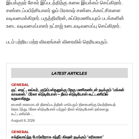
இயக்குநர் சேகர் இப்படத்திற்கு கலை இயக்கம் செய்கிறார்.
சண்டைப்பயிற்சியாளர் ஓம் பிரகாஷ் சண்டைக்காட்சிகளை
வடிவமைக்கிறார். பருத்திவீரன், சுப்பிரமணியபுரம் படங்களின்
உடை வடிவமைப்பாளர் நட்ராஜ் உடைவடிவமைப்பு செய்கிறார்.
படம் பற்றிய மற்ற விவரங்கள் விரைவில் தெரியவரும்.
LATEST ARTICLES
GENERAL
குட் நைட், லவ்வர், குடும்பஸ்தனுக்கு பிறகு மணிகண்டன் நடிக்கும் ‘மக்கள்
காவலன்.’ பிர்லா ஸ்டுடியோஸ் – நீலம் ஸ்டுடியோஸ் கூட்டணியில்
உருவாகிறது.
பைசன் காளமாடன் திரைப்படத்தின் மாபெரும் திரையரங்கு வெற்றியைத்
தொடர்ந்து, பிர்லா ஸ்டுடியோஸ் மற்றும் நீலம் ஸ்டுடியோஸ் தங்களது
கூட்டணியில்...
August 6, 2026
GENERAL
சக்திவாய்ந்த போர்வீரராக சந்தீப் கிஷன் நடிக்கும் ‘கரிகாலா’