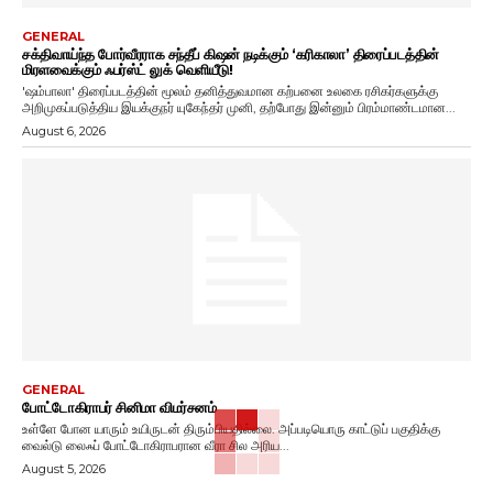
GENERAL
சக்திவாய்ந்த போர்வீரராக சந்தீப் கிஷன் நடிக்கும் ‘கரிகாலா’ திரைப்படத்தின்
மிரளவைக்கும் ஃபர்ஸ்ட் லுக் வெளியீடு!
'ஷம்பாலா' திரைப்படத்தின் மூலம் தனித்துவமான கற்பனை உலகை ரசிகர்களுக்கு
அறிமுகப்படுத்திய இயக்குநர் யுகேந்தர் முனி, தற்போது இன்னும் பிரம்மாண்டமான...
August 6, 2026
GENERAL
போட்டோகிராபர் சினிமா விமர்சனம்
உள்ளே போன யாரும் உயிருடன் திரும்பியதில்லை. அப்படியொரு காட்டுப் பகுதிக்கு
வைல்டு லைஃப் போட்டோகிராபரான வீரா சில அரிய...
August 5, 2026