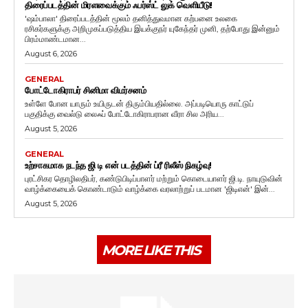
திரைப்படத்தின் மிரளவைக்கும் ஃபர்ஸ்ட் லுக் வெளியீடு!
'ஷம்பாலா' திரைப்படத்தின் மூலம் தனித்துவமான கற்பனை உலகை
ரசிகர்களுக்கு அறிமுகப்படுத்திய இயக்குநர் யுகேந்தர் முனி, தற்போது இன்னும்
பிரம்மாண்டமான...
August 6, 2026
GENERAL
போட்டோகிராபர் சினிமா விமர்சனம்
உள்ளே போன யாரும் உயிருடன் திரும்பியதில்லை. அப்படியொரு காட்டுப்
பகுதிக்கு வைல்டு லைஃப் போட்டோகிராபரான வீரா சில அரிய...
August 5, 2026
GENERAL
உற்சாகமாக நடந்த ஜி டி என் படத்தின் ப்ரீ ரிலீஸ் நிகழ்வு!
புரட்சிகர தொழிலதிபர், கண்டுபிடிப்பாளர் மற்றும் கொடையாளர் ஜி.டி. நாயுடுவின்
வாழ்க்கையைக் கொண்டாடும் வாழ்க்கை வரலாற்றுப் படமான 'ஜிடிஎன்' இன்...
August 5, 2026
MORE LIKE THIS