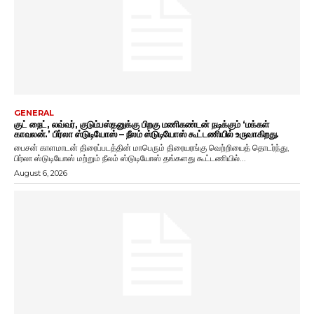
GENERAL
குட் நைட், லவ்வர், குடும்பஸ்தனுக்கு பிறகு மணிகண்டன் நடிக்கும் ‘மக்கள்
காவலன்.’ பிர்லா ஸ்டுடியோஸ் – நீலம் ஸ்டுடியோஸ் கூட்டணியில் உருவாகிறது.
பைசன் காளமாடன் திரைப்படத்தின் மாபெரும் திரையரங்கு வெற்றியைத் தொடர்ந்து,
பிர்லா ஸ்டுடியோஸ் மற்றும் நீலம் ஸ்டுடியோஸ் தங்களது கூட்டணியில்...
August 6, 2026