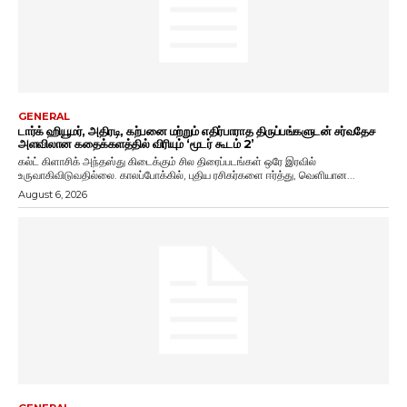
GENERAL
டார்க் ஹியூமர், அதிரடி, கற்பனை மற்றும் எதிர்பாராத திருப்பங்களுடன் சர்வதேச
அளவிலான கதைக்களத்தில் விரியும் ‘மூடர் கூடம் 2’
கல்ட் கிளாசிக் அந்தஸ்து கிடைக்கும் சில திரைப்படங்கள் ஒரே இரவில்
உருவாகிவிடுவதில்லை. காலப்போக்கில், புதிய ரசிகர்களை ஈர்த்து, வெளியான...
August 6, 2026