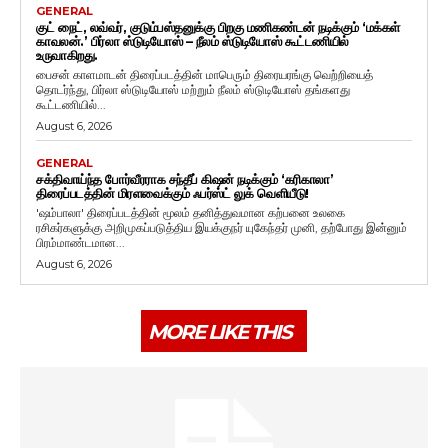
GENERAL
குட் நைட், லவ்வர், குடும்பஸ்தனுக்கு பிறகு மணிகண்டன் நடிக்கும் ‘மக்கள்
காவலன்.’ பிர்லா ஸ்டுடியோஸ் – நீலம் ஸ்டுடியோஸ் கூட்டணியில்
உருவாகிறது.
பைசன் காளமாடன் திரைப்படத்தின் மாபெரும் திரையரங்கு வெற்றியைத்
தொடர்ந்து, பிர்லா ஸ்டுடியோஸ் மற்றும் நீலம் ஸ்டுடியோஸ் தங்களது
கூட்டணியில்...
August 6, 2026
GENERAL
சக்திவாய்ந்த போர்வீரராக சந்தீப் கிஷன் நடிக்கும் ‘கரிகாலா’
திரைப்படத்தின் மிரளவைக்கும் ஃபர்ஸ்ட் லுக் வெளியீடு!
'ஷம்பாலா' திரைப்படத்தின் மூலம் தனித்துவமான கற்பனை உலகை
ரசிகர்களுக்கு அறிமுகப்படுத்திய இயக்குநர் யுகேந்தர் முனி, தற்போது இன்னும்
பிரம்மாண்டமான...
August 6, 2026
MORE LIKE THIS