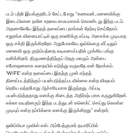
படம் பற்றி இயக்குநரிடம் கேட்டபோது “கணவன், மனைவிக்கு
இடையிலான நவீன உறவை மையமாகக் கொண்டது இந்த படம்.
அதனாலேயே இந்தத் தலைப்பை நாங்கள் தேர்வு செய்தோம்.
சதுரங்க விளையாட்டில் ஒரு ராணிக்கு எப்படி அசைக்க முடியாத
ஒரு சக்தி இருக்கிறதோ அதுபோலவே, ஒவ்வொரு வீட்டிலும்
மனைவி ஒரு குடும்பத்தை வடிவமைப்பதில் முக்கிய பங்கு
வகிக்கிறார். திருமணத்திற்குப் பிறகு மலரும் அன்பை
எமோஷனலாக கதையில் எடுத்து வருவதே என் நோக்கம்.
‘WIFE’ என்ற தலைப்பை இதற்கு முன் எந்தத்
திரைப்படத்திற்கும் பயன்படுத்தப்படவில்லை என்ற விஷயம்
தெரிய வந்தபோது ஆச்சரியமாக இருந்தது. அப்படி
பயன்படுத்ததாது எனக்கு கிடைத்த அதிர்ஷ்டமாக கருதுகிறேன்.
எல்லா வயதினரும் இந்த படத்துடன் கனெக்ட் செய்து கொள்ள
முடியும் என்ற நம்பிக்கை எனக்கு இருக்கிறது” என்றார்.
ஒலிம்பியா மூவிஸ் எஸ். அம்பேத்குமார் தயாரிப்பில்
வெளியாகியுள்ள படங்கள் விமர்சகர்கள் மற்றும் குடும்ப