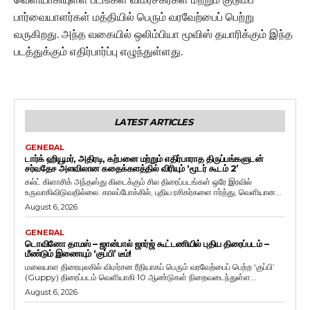
பார்வையாளர்கள் மத்தியில் பெரும் வரவேற்பைப் பெற்று
வருகிறது. அந்த வகையில் ஒலிம்பியா மூவிஸ் தயாரிக்கும் இந்த
படத்துக்கும் எதிர்பார்ப்பு எழுந்துள்ளது.
LATEST ARTICLES
GENERAL
டார்க் ஹியூமர், அதிரடி, கற்பனை மற்றும் எதிர்பாராத திருப்பங்களுடன்
சர்வதேச அளவிலான கதைக்களத்தில் விரியும் ‘மூடர் கூடம் 2’
கல்ட் கிளாசிக் அந்தஸ்து கிடைக்கும் சில திரைப்படங்கள் ஒரே இரவில்
உருவாகிவிடுவதில்லை. காலப்போக்கில், புதிய ரசிகர்களை ஈர்த்து, வெளியான...
August 6, 2026
GENERAL
டொவினோ தாமஸ் – ஜான்பால் ஜார்ஜ் கூட்டணியில் புதிய திரைப்படம் –
மீண்டும் இணையும் ‘குப்பி’ டீம்!
மலையாள திரையுலகில் விமர்சன ரீதியாகப் பெரும் வரவேற்பைப் பெற்ற ‘குப்பி’
(Guppy) திரைப்படம் வெளியாகி 10 ஆண்டுகள் நிறைவடைந்துள்ள...
August 6, 2026