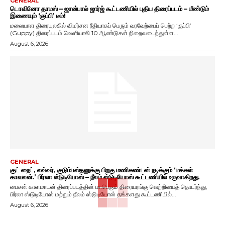
GENERAL
டொவினோ தாமஸ் – ஜான்பால் ஜார்ஜ் கூட்டணியில் புதிய திரைப்படம் – மீண்டும்
இணையும் ‘குப்பி’ டீம்!
மலையாள திரையுலகில் விமர்சன ரீதியாகப் பெரும் வரவேற்பைப் பெற்ற ‘குப்பி’
(Guppy) திரைப்படம் வெளியாகி 10 ஆண்டுகள் நிறைவடைந்துள்ள...
August 6, 2026
GENERAL
குட் நைட், லவ்வர், குடும்பஸ்தனுக்கு பிறகு மணிகண்டன் நடிக்கும் ‘மக்கள்
காவலன்.’ பிர்லா ஸ்டுடியோஸ் – நீலம் ஸ்டுடியோஸ் கூட்டணியில் உருவாகிறது.
பைசன் காளமாடன் திரைப்படத்தின் மாபெரும் திரையரங்கு வெற்றியைத் தொடர்ந்து,
பிர்லா ஸ்டுடியோஸ் மற்றும் நீலம் ஸ்டுடியோஸ் தங்களது கூட்டணியில்...
August 6, 2026