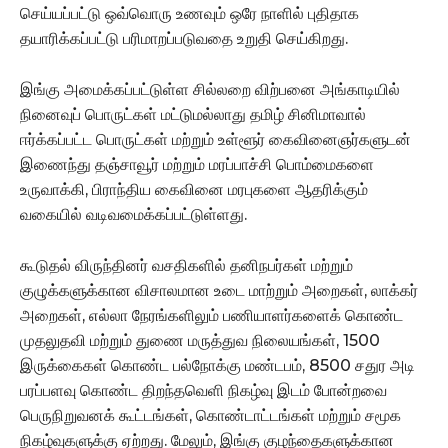
செய்யப்பட்டு ஒவ்வொரு உணவும் ஒரே நாளில் புதிதாக
தயாரிக்கப்பட்டு பரிமாறப்படுவதை உறுதி செய்கிறது.
இங்கு அமைக்கப்பட்டுள்ள சில்லறை விற்பனை அங்காடியில்
நினைவுப் பொருட்கள் மட்டுமல்லாது தமிழ் சினிமாவால்
ஈர்க்கப்பட்ட பொருட்கள் மற்றும் உள்ளூர் கைவினைஞர்களுடன்
இணைந்து தஞ்சாவூர் மற்றும் மரப்பாச்சி பொம்மைகளை
உருவாக்கி, பிராந்திய கைவினை மரபுகளை ஆதரிக்கும்
வகையில் வடிவமைக்கப்பட்டுள்ளது.
கூடுதல் விருந்தினர் வசதிகளில் தனிநபர்கள் மற்றும்
குழுக்களுக்கான விசாலமான உடை மாற்றும் அறைகள், லாக்கர்
அறைகள், எல்லா நேரங்களிலும் பணியாளர்களைக் கொண்ட
முதலுதவி மற்றும் துணை மருத்துவ நிலையங்கள், 1500
இருக்கைகள் கொண்ட பல்நோக்கு மண்டபம், 8500 சதுர அடி
பரப்பளவு கொண்ட திறந்தவெளி நிகழ்வு இடம் போன்றவை
பெருநிறுவனக் கூட்டங்கள், கொண்டாட்டங்கள் மற்றும் சமூக
நிகழ்வுகளுக்கு ஏற்றது. மேலும், இங்கு குழந்தைகளுக்கான