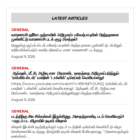
LATEST ARTICLES
GENERAL
வாரணாசி ஹீரோ ருத்ராவின் அறிமுகம்: மகேஷ்பாபுவின் பிறந்தநாளை
முன்னிட்டு வாரணாசி படக் குழு அசத்தல்!
தெலுங்கு சூப்பர் ஸ்டார் மகேஷ் பாபுவின் பிறந்த நாளை முன்னிட்டு, பெரிதும்
எதிர்பார்க்கப்படும் காவிய திரைப்படமான 'வாரணாசி' படக்குழு...
August 9, 2026
GENERAL
ஆக்‌ஷன், மீட்சி, அழிவு என பிரமாண்ட உலகத்தை அறிமுகப்படுத்தும்
‘ராக்கிங் ஸ்டார்’ யாஷின் ‘டாக்ஸிக்’ டிரெய்லர் வெளியானது!
https://www.youtube.com/watch?v=f5M1d7r2UNQ ‘ராக்கிங் ஸ்டார்’
யாஷின் ‘டாக்ஸிக்’ டிரெய்லர் வெளியானது! ஆக்‌ஷன், மீட்சி, அழிவு என
பிரம்மாண்ட உலகத்தை அறிமுகப்படுத்துகிறது! மிகுந்த எதிர்பார்ப்பை...
August 9, 2026
GENERAL
படத்திற்கு சில சிக்கல்கள் இருக்கிறது. அதைத்தாண்டி படம் வெளிவரும்!
-மகுடம் பட விழாவில் நடிகர் விஷால்
விஷால் இயக்கி நடித்திருக்கும் மகுடம் படத்தின் டிரெய்லர் வெளியீட்டு விழா
சென்னையில் நடந்தது. நிகழ்வில் நடிகர் விஷால் பேசியதாவது, "அனைவருக்கும்
வணக்கம்....