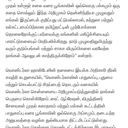
முதல் உள்ளூர் கலை வரை பூங்காவின் ஒவ்வொரு பக்கமும் ஒரு
கதை சொல்லும். இந்த அறிமுகம் தென்னிந்தியா முழுவதும்
எங்கள் இருப்பைக் குறிப்பது மட்டுமல்லாமல், சுற்றுலா மற்றும்
உள்கட்டமைப்பிற்கான தமிழ்நாட்டின் முற்போக்கான
தொலைநோக்குப் பார்வைக்கு எங்களின் மகிழ்ச்சியையும்
பாராட்டுகளையும் பிரதிபலிக்கிறது. நாடு முழுவதிலுமிருந்து
வரும் குடும்பங்கள் மற்றும் சாகச விரும்பிகளை வரவேற்க
நாங்கள் ஆவலுடன் காத்திருக்கிறோம்” என்றார்.
வொண்டர்லா ஹாலிடேஸின் தலைமை இயக்க அதிகாரி தீரன்
சவுத்ரி கூறுகையில், “வொண்டர்லாவின் பாதுகாப்பு, புதுமை
மற்றும் செயல்பாட்டு சிறப்பைத் தொடரும் வகையில்
வொண்டர்லா சென்னையை அறிமுகப்படுத்துவதில் நாங்கள்
பெருமை கொள்கிறோம். ரைட் ஆப்ரேஷன், விருந்தினர்
சேவைகள் முதல் சுகாதாரம் மற்றும் மக்கள் கூட்டத்தின்
பாதுகாப்பு வரை பூங்காவின் ஒவ்வொரு அம்சமும், தடையற்ற
அனுபவத்தை வழங்க துல்லியமாக திட்டமிடப்பட்டுள்ளது.
வொண்டர்லா சென்னை கொண்டாட்டத்திற்கான இடமாகவும்,