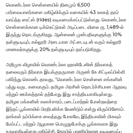
வொண்டர்லா சென்னையில் தினமும் 6,500
பார்வையாளர்களை மகிழ்விக்கும் வகையில் 43 உலகத் தரம்
வாய்ந்த ரைட்ஸ் (rides) வடிவமைக்கப்பட்டுள்ளது. வொண்டர்லா
சென்னைக்கான டிக்கெட்டுகள் அடிப்படை விலை ரூ. 1,489-ல்
இருந்து தொடங்குகிறது. ஆன்லைன் முன்பதிவுகளுக்கு 10%
தள்ளுபடியும், கல்லூரி அடையாள அட்டையுடன் வரும் கல்லூரி
மாணவர்களுக்கு 20% தள்ளுபடியும் தரப்படுகிறது.
அறிமுக விழாவில் வொண்டர்லா ஹாலிடேஸின் நிர்வாகத்
தலைவரும் நிர்வாக இயக்குநருமான அருண் கே சிட்டிலப்பிள்ளி
பகிர்ந்து கொண்டதாவது, “வொண்டர்லா சென்னை எங்களின்
பத்து வருட கனவாகும். தமிழக அரசின் தொடர்ச்சியான ஆதரவு
மற்றும் ஊக்கத்தால் தற்போது இது சாத்தியமாகியுள்ளது.
தமிழக மக்களின் கலாச்சாரம், படைப்பாற்றல் போன்றவற்றை
இந்தப் பூங்காவில் பிரதிபலிக்க வேண்டும் என்று விரும்பினோம்.
நாங்கள் நம்பிக்கை வைத்தது போலவே, இந்தியாவின் மிகவும்
மேம்பட்ட மற்றும் ஆழமான பொழுதுபோக்கு பூங்காவாக இது
உருவாகியுள்ளது மகிழ்ச்சி. கோயில் பாணியிலான வடிவமைப்பு