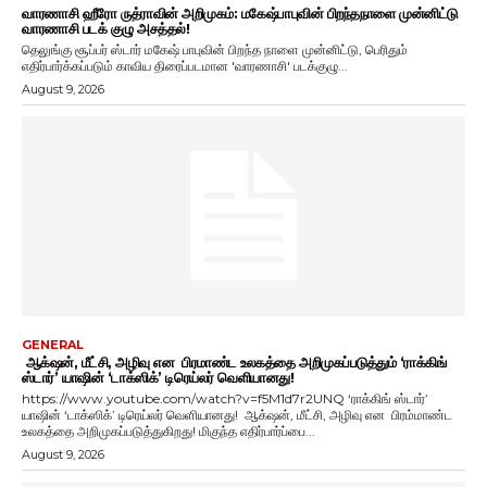
வாரணாசி ஹீரோ ருத்ராவின் அறிமுகம்: மகேஷ்பாபுவின் பிறந்தநாளை முன்னிட்டு
வாரணாசி படக் குழு அசத்தல்!
தெலுங்கு சூப்பர் ஸ்டார் மகேஷ் பாபுவின் பிறந்த நாளை முன்னிட்டு, பெரிதும்
எதிர்பார்க்கப்படும் காவிய திரைப்படமான 'வாரணாசி' படக்குழு...
August 9, 2026
GENERAL
ஆக்‌ஷன், மீட்சி, அழிவு என பிரமாண்ட உலகத்தை அறிமுகப்படுத்தும் ‘ராக்கிங்
ஸ்டார்’ யாஷின் ‘டாக்ஸிக்’ டிரெய்லர் வெளியானது!
https://www.youtube.com/watch?v=f5M1d7r2UNQ ‘ராக்கிங் ஸ்டார்’
யாஷின் ‘டாக்ஸிக்’ டிரெய்லர் வெளியானது! ஆக்‌ஷன், மீட்சி, அழிவு என பிரம்மாண்ட
உலகத்தை அறிமுகப்படுத்துகிறது! மிகுந்த எதிர்பார்ப்பை...
August 9, 2026