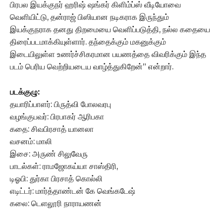
பிரபல இயக்குநர் ஹரிஷ் ஷங்கர் கிளிம்ப்ஸ் வீடியோவை
வெளியிட்டு, தன்ராஜ் பிஸியான நடிகராக இருந்தும்
இயக்குநராக தனது திறமையை வெளிப்படுத்தி, நல்ல கதையை
திரைப்படமாக்கியுள்ளார். தந்தைக்கும் மகனுக்கும்
இடையிலுள்ள உணர்ச்சிகரமான பயணத்தை விவரிக்கும் இந்த
படம் பெரிய வெற்றியடைய வாழ்த்துகிறேன்” என்றார்.
படக்குழு:
தயாரிப்பாளர்: பிருத்வி போலவரபு
வழங்குபவர்: பிரபாகர் ஆரிபகா
கதை: சிவபிரசாத் யானலா
வசனம்: மாலி
இசை: அருண் சிலுவேரு
பாடல்கள்: ராமஜோகய்யா சாஸ்திரி,
டிஓபி: துர்கா பிரசாத் கொல்லி
எடிட்டர்: மார்த்தாண்டன் கே வெங்கடேஷ்
கலை: டெளலூரி நாராயணன்