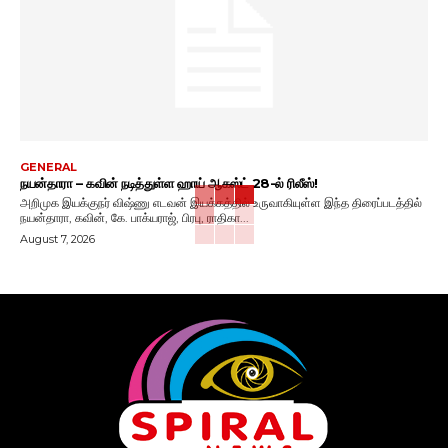
GENERAL
நயன்தாரா – கவின் நடித்துள்ள ஹாய் ஆகஸ்ட் 28-ல் ரிலீஸ்!
அறிமுக இயக்குநர் விஷ்ணு எடவன் இயக்கத்தில் உருவாகியுள்ள இந்த திரைப்படத்தில்
நயன்தாரா, கவின், கே. பாக்யராஜ், பிரபு, ராதிகா...
August 7, 2026