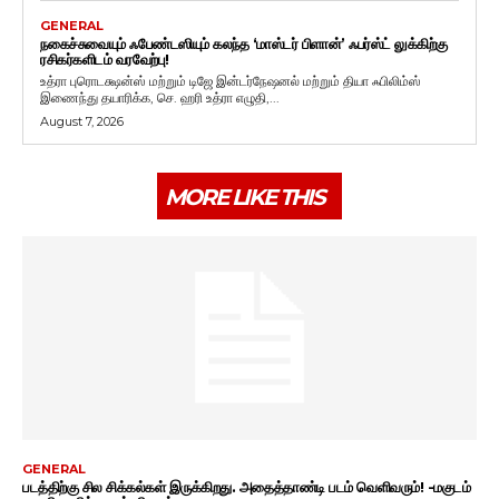
GENERAL
நகைச்சுவையும் ஃபேண்டஸியும் கலந்த ‘மாஸ்டர் பிளான்’ ஃபர்ஸ்ட் லுக்கிற்கு
ரசிகர்களிடம் வரவேற்பு!
உத்ரா புரொடக்ஷன்ஸ் மற்றும் டிஜே இன்டர்நேஷனல் மற்றும் தியா ஃபிலிம்ஸ்
இணைந்து தயாரிக்க, செ. ஹரி உத்ரா எழுதி,...
August 7, 2026
MORE LIKE THIS
GENERAL
படத்திற்கு சில சிக்கல்கள் இருக்கிறது. அதைத்தாண்டி படம் வெளிவரும்! -மகுடம்