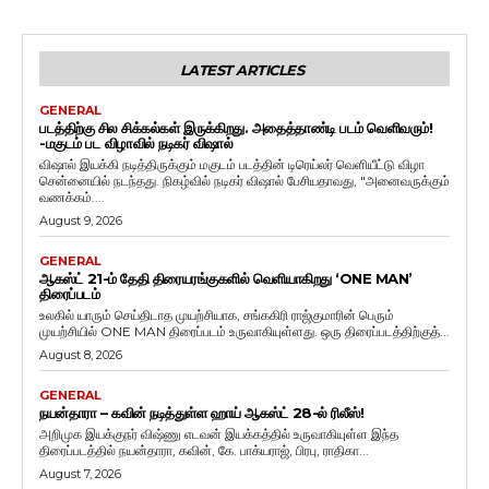
LATEST ARTICLES
GENERAL
படத்திற்கு சில சிக்கல்கள் இருக்கிறது. அதைத்தாண்டி படம் வெளிவரும்!
-மகுடம் பட விழாவில் நடிகர் விஷால்
விஷால் இயக்கி நடித்திருக்கும் மகுடம் படத்தின் டிரெய்லர் வெளியீட்டு விழா
சென்னையில் நடந்தது. நிகழ்வில் நடிகர் விஷால் பேசியதாவது, "அனைவருக்கும்
வணக்கம்....
August 9, 2026
GENERAL
ஆகஸ்ட் 21-ம் தேதி திரையரங்குகளில் வெளியாகிறது ‘ONE MAN’
திரைப்படம்
உலகில் யாரும் செய்திடாத முயற்சியாக, சங்ககிரி ராஜ்குமாரின் பெரும்
முயற்சியில் ONE MAN திரைப்படம் உருவாகியுள்ளது. ஒரு திரைப்படத்திற்குத்...
August 8, 2026
GENERAL
நயன்தாரா – கவின் நடித்துள்ள ஹாய் ஆகஸ்ட் 28-ல் ரிலீஸ்!
அறிமுக இயக்குநர் விஷ்ணு எடவன் இயக்கத்தில் உருவாகியுள்ள இந்த
திரைப்படத்தில் நயன்தாரா, கவின், கே. பாக்யராஜ், பிரபு, ராதிகா...
August 7, 2026