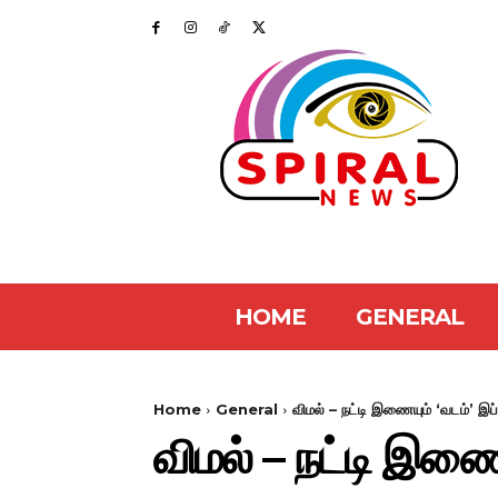
HOME
GENERAL
Home
General
விமல் – நட்டி இணையும் ‘வடம்’ இப
விமல் – நட்டி இணைய