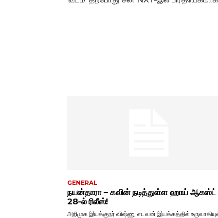
GENERAL
நயன்தாரா – கவின் நடித்துள்ள ஹாய் ஆகஸ்ட்
28-ல் ரிலீஸ்!
அறிமுக இயக்குநர் விஷ்ணு எடவன் இயக்கத்தில் உருவாகியு