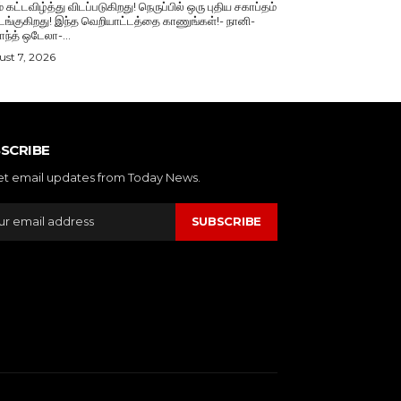
் கட்டவிழ்த்து விடப்படுகிறது! நெருப்பில் ஒரு புதிய சகாப்தம்
்குகிறது! இந்த வெறியாட்டத்தை காணுங்கள்!- நானி-
காந்த் ஒடேலா-...
st 7, 2026
SCRIBE
et email updates from Today News.
SUBSCRIBE