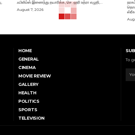
ு,
ஃபிலிம்ஸ் இணைந்து தயாரிக்க, செ. ஹரி உத்ரா எழுதி,...
நரகம
தொடங
August 7, 2026
ஸ்ரீ
Augu
SUB
HOME
GENERAL
To g
CINEMA
MOVIE REVIEW
GALLERY
HEALTH
POLITICS
SPORTS
TELEVISION