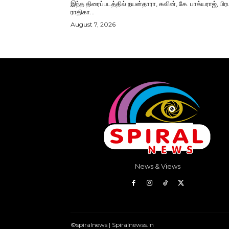
இந்த திரைப்படத்தில் நயன்தாரா, கவின், கே. பாக்யராஜ், பிரப
ராதிகா...
August 7, 2026
News & Views
©spiralnews | Spiralnewss.in