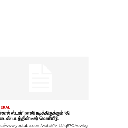
NERAL
்சுரல் ஸ்டார்’ நானி நடித்திருக்கும் ‘தி
டைஸ்’ படத்தின் டீசர் வெளியீடு
ps://www.youtube.com/watch?v=LMqE7OAewkg