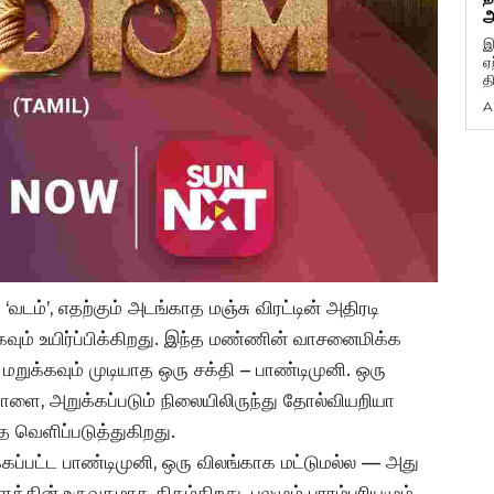
அ
இ
ஏ
த
A
‘வடம்’, எதற்கும் அடங்காத மஞ்சு விரட்டின் அதிரடி
ும் உயிர்ப்பிக்கிறது. இந்த மண்ணின் வாசனைமிக்க
 மறுக்கவும் முடியாத ஒரு சக்தி – பாண்டிமுனி. ஒரு
ை, அறுக்கப்படும் நிலையிலிருந்து தோல்வியறியா
வெளிப்படுத்துகிறது.
க்கப்பட்ட பாண்டிமுனி, ஒரு விலங்காக மட்டுமல்ல — அது
தின் உருவகமாக திகழ்கிறது. பலமும் பாரம்பரியமும்