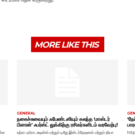
MORE LIKE THIS
GENERAL
GE
நகைச்சுவையும் ஃபேண்டஸியும் கலந்த ‘மாஸ்டர்
‘நேச
பிளான்’ ஃபர்ஸ்ட் லுக்கிற்கு ரசிகர்களிடம் வரவேற்பு!
பார
ள்ள
உத்ரா புரொடக்ஷன்ஸ் மற்றும் டிஜே இன்டர்நேஷனல் மற்றும் தியா
htt