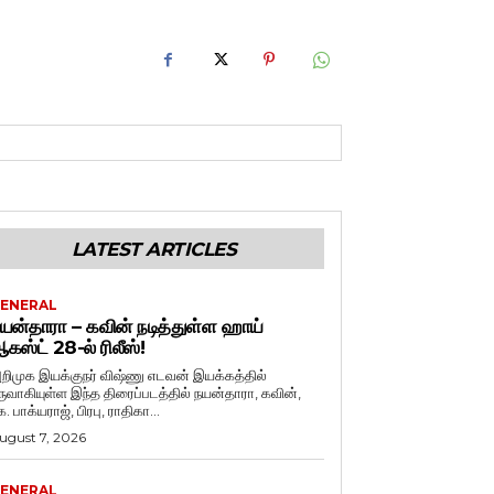
LATEST ARTICLES
ENERAL
யன்தாரா – கவின் நடித்துள்ள ஹாய்
கஸ்ட் 28-ல் ரிலீஸ்!
றிமுக இயக்குநர் விஷ்ணு எடவன் இயக்கத்தில்
ருவாகியுள்ள இந்த திரைப்படத்தில் நயன்தாரா, கவின்,
. பாக்யராஜ், பிரபு, ராதிகா...
ugust 7, 2026
ENERAL