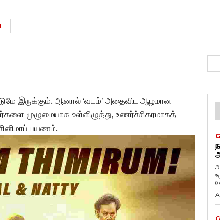
N
டுமே இருக்கும். ஆனால் ‘வடம்’ அதைவிட ஆழமான
களை முழுமையாக உள்ளிழுத்து, உணர்ச்சிகரமாகத்
 சினிமாப் பயணம்.
G
ந
ஆ
அ
உ
கே
A
G