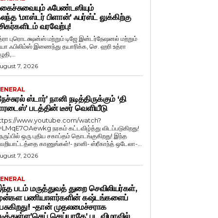
கைச்சுவையும் ஃபேண்டஸியும்
லந்த ‘மாஸ்டர் பிளான்’ ஃபர்ஸ்ட் லுக்கிற்கு
சிகர்களிடம் வரவேற்பு!
த்ரா புரொடக்ஷன்ஸ் மற்றும் டிஜே இன்டர்நேஷனல் மற்றும்
ியா ஃபிலிம்ஸ் இணைந்து தயாரிக்க, செ. ஹரி உத்ரா
ுதி,...
ugust 7, 2026
ENERAL
நேச்சுரல் ஸ்டார்’ நானி நடித்திருக்கும் ‘தி
ாரடைஸ்’ படத்தின் டீசர் வெளியீடு
ttps://www.youtube.com/watch?
=LMqE7OAewkg நரகம் கட்டவிழ்த்து விடப்படுகிறது!
ெருப்பில் ஒரு புதிய சகாப்தம் தொடங்குகிறது! இந்த
ெறியாட்டத்தை காணுங்கள்!- நானி- ஸ்ரீகாந்த் ஒடேலா-...
ugust 7, 2026
ENERAL
ந்த படம் மருத்துவத் துறை செவிலியர்கள்,
ுன்கள பணியாளர்களின் கஷ்டங்களைப்
ேசுகிறது! -தான் முதலமைச்சராக
டித்துள்ள’செய் செய்யாதே’ பட விழாவில்