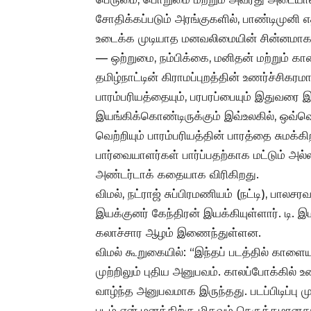
சோதிக்கப்படும் அரங்குகளில், பாண்டிமுனி எ
உடைக்க முடியாத மனவலிமையின் சின்னமாக ம
— ஒற்றுமை, நம்பிக்கை, மனிதன் மற்றும்
தமிழ்நாட்டின் கிராமப்புறத்தின் உணர்ச்சிகர
பாரம்பரியத்தையும், பரபரப்பையும் இதுவரை 
இயங்கிக்கொண்டிருக்கும் இவ்உலகில், ஒவ்வ
வெற்றியும் பாரம்பரியத்தின் பாரத்தை சுமக்
பார்வையாளர்கள் பார்ப்பதற்காக மட்டும் 
அண்டர்டாக் கதையாக விரிகிறது.
விமல், நட்ராஜ் சுப்பிரமணியம் (நட்டி), பா
இயக்குனர் கேந்திரன் இயக்கியுள்ளார். டி. இ
கலாச்சார ஆழம் இணைந்துள்ளன.
விமல் கூறுகையில்: “இந்தப் படத்தில் காளைய
முற்றிலும் புதிய அனுபவம். காலப்போக்கில்
வாழ்ந்த அனுபவமாக இருந்தது. படப்பிடிப்பு ம
படம் என் மனத்திற்கு மிகவும் நெருக்கமானது