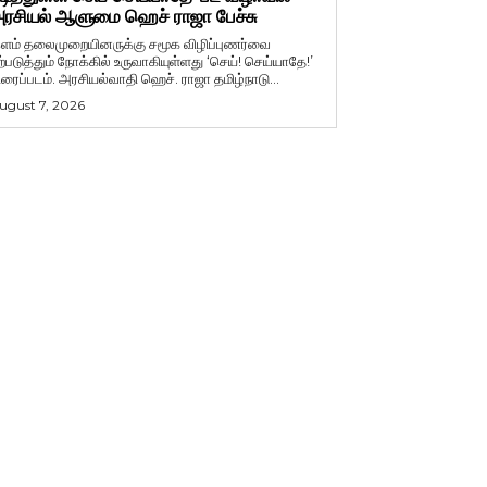
ரசியல் ஆளுமை ஹெச் ராஜா பேச்சு
ளம் தலைமுறையினருக்கு சமூக விழிப்புணர்வை
ற்படுத்தும் நோக்கில் உருவாகியுள்ளது ‘செய்! செய்யாதே!’
ிரைப்படம். அரசியல்வாதி ஹெச். ராஜா தமிழ்நாடு...
ugust 7, 2026