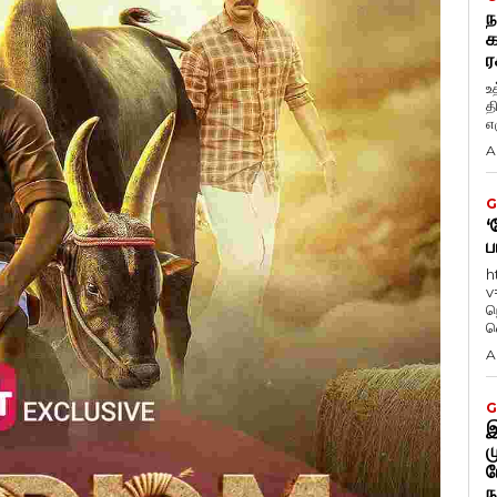
ந
க
ர
உ
த
எழ
A
G
‘
ப
h
v
ந
வ
A
G
இ
ம
ப
ந