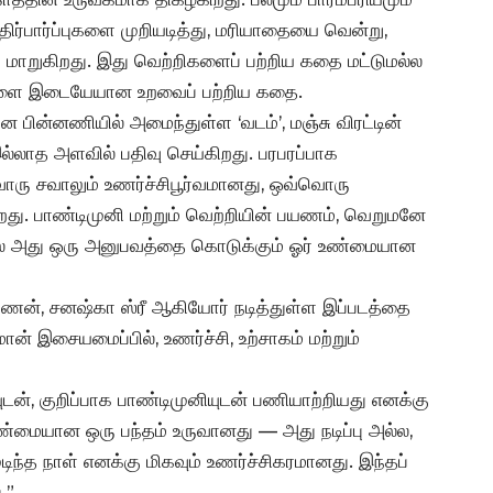
திர்பார்ப்புகளை முறியடித்து, மரியாதையை வென்று,
ாறுகிறது. இது வெற்றிகளைப் பற்றிய கதை மட்டுமல்ல
 காளை இடையேயான உறவைப் பற்றிய கதை.
மான பின்னணியில் அமைந்துள்ள ‘வடம்’, மஞ்சு விரட்டின்
இல்லாத அளவில் பதிவு செய்கிறது. பரபரப்பாக
ொரு சவாலும் உணர்ச்சிபூர்வமானது, ஒவ்வொரு
கிறது. பாண்டிமுனி மற்றும் வெற்றியின் பயணம், வெறுமனே
அல்ல அது ஒரு அனுபவத்தை கொடுக்கும் ஓர் உண்மையான
லசரவணன், சனஷ்கா ஸ்ரீ ஆகியோர் நடித்துள்ள இப்படத்தை
மான் இசையமைப்பில், உணர்ச்சி, உற்சாகம் மற்றும்
ுடன், குறிப்பாக பாண்டிமுனியுடன் பணியாற்றியது எனக்கு
 உண்மையான ஒரு பந்தம் உருவானது — அது நடிப்பு அல்ல,
ுடிந்த நாள் எனக்கு மிகவும் உணர்ச்சிகரமானது. இந்தப்
.”