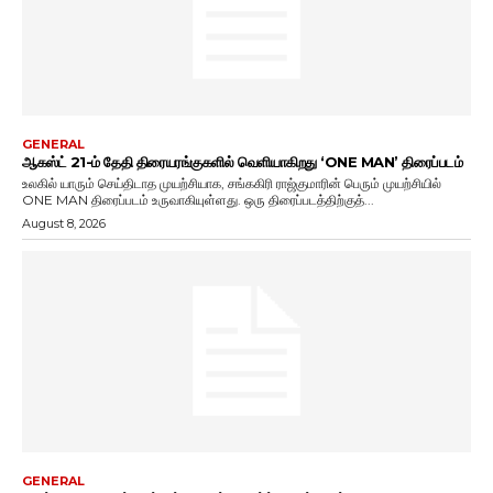
GENERAL
ஆகஸ்ட் 21-ம் தேதி திரையரங்குகளில் வெளியாகிறது ‘ONE MAN’ திரைப்படம்
உலகில் யாரும் செய்திடாத முயற்சியாக, சங்ககிரி ராஜ்குமாரின் பெரும் முயற்சியில்
ONE MAN திரைப்படம் உருவாகியுள்ளது. ஒரு திரைப்படத்திற்குத்...
August 8, 2026
GENERAL