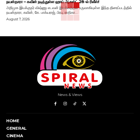
நயன்தாரா – கவின் நடித்துள்ள ஹாய் ஆகஸ்ட் 28-ல் ரிலீஸ்!
அறிமுக இயக்குநர் விஷ்ணு எடவன் இயக்கத்தில் உருவாகியுள்ள இந்த திரைப்படத்தில்
நயன்தாரா, கவின், கே. பாக்யராஜ், பிரபு, ராதிகா...
August 7, 2026
News & Views
HOME
GENERAL
CINEMA