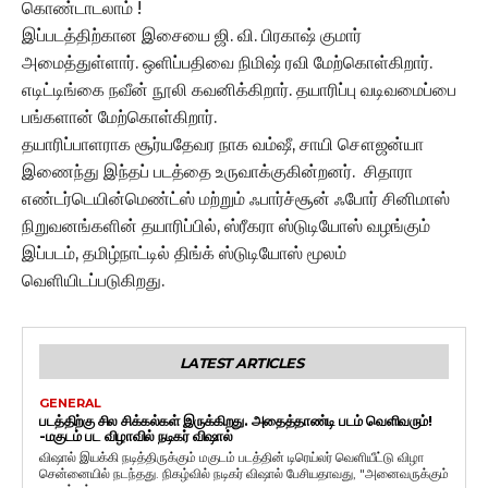
கொண்டாடலாம் !
இப்படத்திற்கான இசையை ஜி. வி. பிரகாஷ் குமார்
அமைத்துள்ளார். ஒளிப்பதிவை நிமிஷ் ரவி மேற்கொள்கிறார்.
எடிட்டிங்கை நவீன் நூலி கவனிக்கிறார். தயாரிப்பு வடிவமைப்பை
பங்களான் மேற்கொள்கிறார்.
தயாரிப்பாளராக சூர்யதேவர நாக வம்ஷீ, சாயி சௌஜன்யா
இணைந்து இந்தப் படத்தை உருவாக்குகின்றனர். சிதாரா
எண்டர்டெயின்மெண்ட்ஸ் மற்றும் ஃபார்ச்சூன் ஃபோர் சினிமாஸ்
நிறுவனங்களின் தயாரிப்பில், ஸ்ரீகரா ஸ்டுடியோஸ் வழங்கும்
இப்படம், தமிழ்நாட்டில் திங்க் ஸ்டுடியோஸ் மூலம்
வெளியிடப்படுகிறது.
LATEST ARTICLES
GENERAL
படத்திற்கு சில சிக்கல்கள் இருக்கிறது. அதைத்தாண்டி படம் வெளிவரும்!
-மகுடம் பட விழாவில் நடிகர் விஷால்
விஷால் இயக்கி நடித்திருக்கும் மகுடம் படத்தின் டிரெய்லர் வெளியீட்டு விழா
சென்னையில் நடந்தது. நிகழ்வில் நடிகர் விஷால் பேசியதாவது, "அனைவருக்கும்