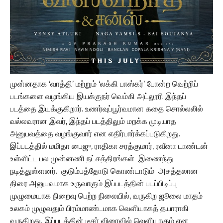
முன்னதாக ‘வாத்தி’ மற்றும் ‘லக்கி பாஸ்கர்’ போன்ற வெற்றிப்
படங்களை வழங்கிய இயக்குநர் வெம்கி அட்லூரி இந்தப்
படத்தை இயக்குகிறார். உணர்வுப்பூர்வமான கதை சொல்லலில்
வல்லவரான இவர், இந்தப் படத்திலும் மறக்க முடியாத
அனுபவத்தை வழங்குவார் என எதிர்பார்க்கப்படுகிறது.
இப்படத்தில் மமிதா பைஜு, ராதிகா சரத்குமார், ரவீனா டாண்டன்
உள்ளிட்ட பல முன்னணி நட்சத்திரங்கள் இணைந்து
நடித்துள்ளனர். குடும்பத்தோடு கொண்டாடும் அசத்தலான
திரை அனுபவமாக உருவாகும் இப்படத்தின் படப்பிடிப்பு
முழுமையாக நிறைவு பெற்ற நிலையில், வருகிற ஜூலை மாதம்
உலகம் முழுவதும் பிரம்மாண்டமாக வெளியாகத் தயாராகி
வருகிறது. இப்படத்தின் டீசர் விரைவில் வெளியாகும் என