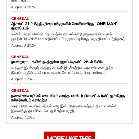
வணக்கம்....
August 9, 2026
GENERAL
ஆகஸ்ட் 21-ம் தேதி திரையரங்குகளில் வெளியாகிறது ‘ONE MAN’
திரைப்படம்
உலகில் யாரும் செய்திடாத முயற்சியாக, சங்ககிரி ராஜ்குமாரின் பெரும்
முயற்சியில் ONE MAN திரைப்படம் உருவாகியுள்ளது. ஒரு திரைப்படத்திற்குத்...
August 8, 2026
GENERAL
நயன்தாரா – கவின் நடித்துள்ள ஹாய் ஆகஸ்ட் 28-ல் ரிலீஸ்!
அறிமுக இயக்குநர் விஷ்ணு எடவன் இயக்கத்தில் உருவாகியுள்ள இந்த
திரைப்படத்தில் நயன்தாரா, கவின், கே. பாக்யராஜ், பிரபு, ராதிகா...
August 7, 2026
GENERAL
நகைச்சுவையும் ஃபேண்டஸியும் கலந்த ‘மாஸ்டர் பிளான்’ ஃபர்ஸ்ட் லுக்கிற்கு
ரசிகர்களிடம் வரவேற்பு!
உத்ரா புரொடக்ஷன்ஸ் மற்றும் டிஜே இன்டர்நேஷனல் மற்றும் தியா ஃபிலிம்ஸ்
இணைந்து தயாரிக்க, செ. ஹரி உத்ரா எழுதி,...
August 7, 2026
MORE LIKE THIS