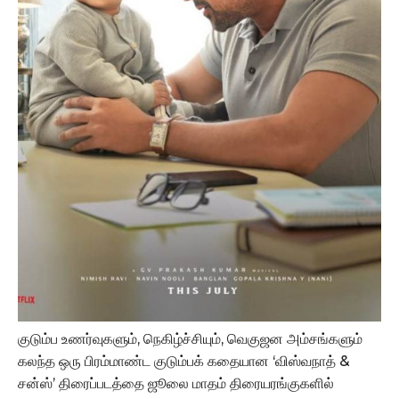
குடும்ப உணர்வுகளும், நெகிழ்ச்சியும், வெகுஜன அம்சங்களும்
கலந்த ஒரு பிரம்மாண்ட குடும்பக் கதையான ‘விஸ்வநாத் &
சன்ஸ்’ திரைப்படத்தை ஜூலை மாதம் திரையரங்குகளில்