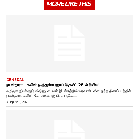
MORE LIKE THIS
GENERAL
நயன்தாரா – கவின் நடித்துள்ள ஹாய் ஆகஸ்ட் 28-ல் ரிலீஸ்!
அறிமுக இயக்குநர் விஷ்ணு எடவன் இயக்கத்தில் உருவாகியுள்ள இந்த திரைப்படத்தில்
நயன்தாரா, கவின், கே. பாக்யராஜ், பிரபு, ராதிகா...
August 7, 2026