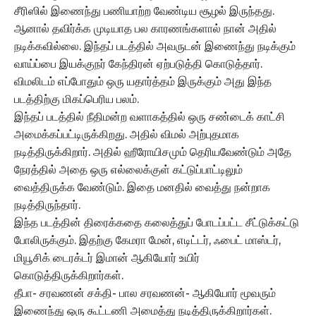
சீரிஸில் இணைந்து பணியாற்ற வேண்டிய சூழல் இருந்தது.
ஆனால் தவிர்க்க முடியாத பல காரணங்களால் நான் அதில்
நடிக்கவில்லை. இந்தப் படத்தில் அவருடன் இணைந்து நடிக்கும்
வாய்ப்பை இயக்குநர் கேந்திரன் ஏற்படுத்தி கொடுத்தார்.
விமலிடம் எப்போதும் ஒரு யதார்த்தம் இருக்கும் அது இந்த
படத்திற்கு மிகப்பெரிய பலம்.
இந்தப் படத்தில் நீதிமன்ற வளாகத்தில் ஒரு சண்டைக் காட்சி
அமைக்கப்பட்டிருக்கிறது. அதில் விமல் அற்புதமாக
நடித்திருக்கிறார். அதில் ஹீரோயிசமும் தெரியவேண்டும் அதே
நேரத்தில் அதை ஒரு எல்லைக்குள் கட்டுப்பாட்டிலும்
வைத்திருக்க வேண்டும். இதை மனதில் வைத்து நன்றாக
நடித்திருந்தார்.
இந்த படத்தின் திரைக்கதை கலைத்துப் போடப்பட்ட சீட்டுக்கட்டு
போலிருக்கும்.‌ இதற்கு கேமரா மேன், எடிட்டர், ஃபைட் மாஸ்டர்,
மியூசிக் டைரக்டர் இமான் ஆகியோர் உயிர்
கொடுத்திருக்கிறார்கள்.
தீபா- சரவணன் சக்தி- பால சரவணன்- ஆகியோர் மூவரும்
இணைந்து ஒரு கூட்டணி அமைத்து நடித்திருக்கிறார்கள்.