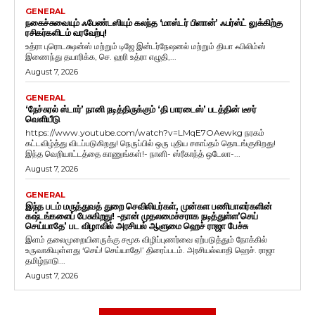
GENERAL
நகைச்சுவையும் ஃபேண்டஸியும் கலந்த ‘மாஸ்டர் பிளான்’ ஃபர்ஸ்ட் லுக்கிற்கு
ரசிகர்களிடம் வரவேற்பு!
உத்ரா புரொடக்ஷன்ஸ் மற்றும் டிஜே இன்டர்நேஷனல் மற்றும் தியா ஃபிலிம்ஸ்
இணைந்து தயாரிக்க, செ. ஹரி உத்ரா எழுதி,...
August 7, 2026
GENERAL
‘நேச்சுரல் ஸ்டார்’ நானி நடித்திருக்கும் ‘தி பாரடைஸ்’ படத்தின் டீசர்
வெளியீடு
https://www.youtube.com/watch?v=LMqE7OAewkg நரகம்
கட்டவிழ்த்து விடப்படுகிறது! நெருப்பில் ஒரு புதிய சகாப்தம் தொடங்குகிறது!
இந்த வெறியாட்டத்தை காணுங்கள்!- நானி- ஸ்ரீகாந்த் ஒடேலா-...
August 7, 2026
GENERAL
இந்த படம் மருத்துவத் துறை செவிலியர்கள், முன்கள பணியாளர்களின்
கஷ்டங்களைப் பேசுகிறது! -தான் முதலமைச்சராக நடித்துள்ள’செய்
செய்யாதே’ பட விழாவில் அரசியல் ஆளுமை ஹெச் ராஜா பேச்சு
இளம் தலைமுறையினருக்கு சமூக விழிப்புணர்வை ஏற்படுத்தும் நோக்கில்
உருவாகியுள்ளது ‘செய்! செய்யாதே!’ திரைப்படம். அரசியல்வாதி ஹெச். ராஜா
தமிழ்நாடு...
August 7, 2026