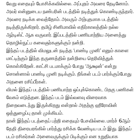
வேறு எதையும் யோசிக்கவில்லை. அப்புறம் அவரை தேடினோம்.
அவர் என்னுடைய நண்பரின் படத்தில் நடித்துக் கொண்டிருந்தார்.
அவரை நடிக்க வைத்தோம். அவரும் அற்புதமாக படத்தில்
நடித்திருக்கிறார். தமிழ் சினிமாவில் எதிர்காலத்தில் நல்ல
ஆர்டிஸ்ட் ஆக வருவார். இப்படத்தில் பணியாற்றிய அனைத்து
தொழில்நுட்ப கலைஞர்களுக்கும் நன்றி.‌
இந்தப் படத்தில் விமலுடன் நடித்த ‘பாண்டி முனி’ எனும் காளை
மாட்டிற்கும் இந்த தருணத்தில் நன்றியை தெரிவித்துக்
கொள்கிறேன். காட்சி படமாக்கும் போது ‘ஆக்ஷன்’ என்று
சொன்னால் பாண்டி முனி நடிக்கும். நீங்கள் படம் பார்க்கும்போது
அதனை ரசிப்பீர்கள்.
விமல் இந்தப் படத்தில் பணியாற்ற ஒப்புக்கொண்ட பிறகு பணிகள்
வேகம் எடுத்தன. இந்தப் படம் இவ்வளவு விரைவாக
நிறைவடைந்து இருக்கிறது என்றால் அதற்கு ஹீரோவின்
ஒத்துழைப்பு தான் முக்கியம்.
நான் இந்தப் படத்தைப் பற்றி எதையும் பேசவில்லை. மார்ச் 6ஆம்
தேதி திரையரங்கில் பார்த்து ரசிக்க வேண்டிய படம் இது. இந்தப்
படம் ரசிகர்கள் அனைவருக்கும் பிடிக்கும் என உறுதியாக