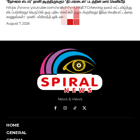
‘நேச்சுரல் ஸ்டார்’ நானி நடித்திருக்கும் ‘தி பாரடைஸ்’ படத்தின் டீசர் வெளியீடு
https://www.youtube.com/watch?v=LMqE7OAewkg நரகம் கட்டவிழ்த்து
விடப்படுகிறது! நெருப்பில் ஒரு புதிய சகாப்தம் தொடங்குகிறது! இந்த வெறியாட்டத்தை
காணுங்கள்!- நானி- ஸ்ரீகாந்த் ஒடேலா-...
August 7, 2026
News & Views
HOME
GENERAL
CINEMA