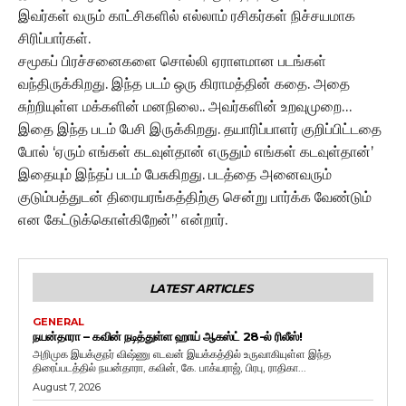
இவர்கள் வரும் காட்சிகளில் எல்லாம் ரசிகர்கள் நிச்சயமாக
சிரிப்பார்கள்.
சமூகப் பிரச்சனைகளை சொல்லி ஏராளமான படங்கள்
வந்திருக்கிறது. இந்த படம் ஒரு கிராமத்தின் கதை. அதை
சுற்றியுள்ள மக்களின் மனநிலை.. அவர்களின் உறவுமுறை…
இதை இந்த படம் பேசி இருக்கிறது. தயாரிப்பாளர் குறிப்பிட்டதை
போல் ‘ஏரும் எங்கள் கடவுள்தான் எருதும் எங்கள் கடவுள்தான்’
இதையும் இந்தப் படம் பேசுகிறது. படத்தை அனைவரும்
குடும்பத்துடன் திரையரங்கத்திற்கு சென்று பார்க்க வேண்டும்
என கேட்டுக்கொள்கிறேன்” என்றார்.
LATEST ARTICLES
GENERAL
நயன்தாரா – கவின் நடித்துள்ள ஹாய் ஆகஸ்ட் 28-ல் ரிலீஸ்!
அறிமுக இயக்குநர் விஷ்ணு எடவன் இயக்கத்தில் உருவாகியுள்ள இந்த
திரைப்படத்தில் நயன்தாரா, கவின், கே. பாக்யராஜ், பிரபு, ராதிகா...
August 7, 2026