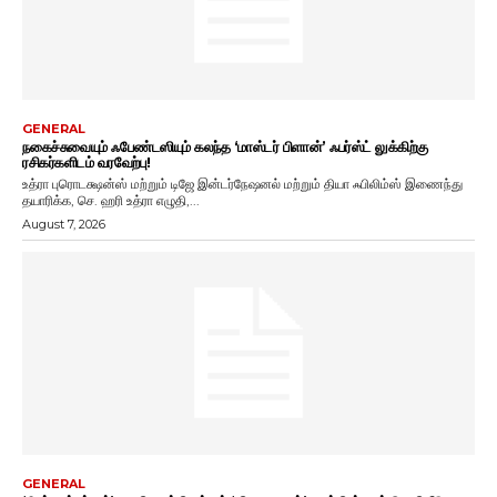
GENERAL
நகைச்சுவையும் ஃபேண்டஸியும் கலந்த ‘மாஸ்டர் பிளான்’ ஃபர்ஸ்ட் லுக்கிற்கு
ரசிகர்களிடம் வரவேற்பு!
உத்ரா புரொடக்ஷன்ஸ் மற்றும் டிஜே இன்டர்நேஷனல் மற்றும் தியா ஃபிலிம்ஸ் இணைந்து
தயாரிக்க, செ. ஹரி உத்ரா எழுதி,...
August 7, 2026
GENERAL