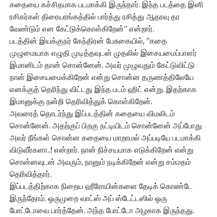
கதையை கச்சிதமாக படமாக்கி இருந்தார். இந்த படத்தை இனி
ரசிகர்கள் திரையரங்கத்தில் பார்த்து ரசித்து ஆதரவு தர
வேண்டும் என கேட்டுக்கொள்கிறேன்” என்றார்.
படத்தின் இயக்குநர் கேந்திரன் பேசுகையில், ”கதை
முழுமையாக எழுதி முடித்தவுடன் முதலில் இசையமைப்பாளர்
இமானிடம் தான் சொன்னேன். அவர் முழுவதும் கேட்டுவிட்டு
நான் இசையமைக்கிறேன் என்று சொன்ன தருணத்திலேயே
எனக்குத் தெரிந்து விட்டது இந்த படம் ஹிட் என்று. இதற்காக
இமானுக்கு நன்றி தெரிவித்துக் கொள்கிறேன்.
அவரைத் தொடர்ந்து இப்படத்தின் கதையை விமலிடம்
சொன்னேன். அதற்குப் பிறகு நட்டியிடம் சொன்னேன் அப்போது
அவர் நீங்கள் சொன்ன கதையை மாறாமல் அப்படியே படமாக்கி
விடுவீர்களா..! என்றார். நான் நிச்சயமாக எடுக்கிறேன் என்று
சொன்னவுடன் அவரும், நானும் நடிக்கிறேன் என்று சம்மதம்
தெரிவித்தார்.
இப்படத்திற்காக நிறைய ஹீரோயின்களை தேடிக் கொண்டே
இருந்தோம். ஒருமுறை வாட்ஸ் அப் ஸ்டேட்டஸில் ஒரு
போட்டோவை பார்த்தேன்.‌ அந்த போட்டோ அழகாக இருந்தது.