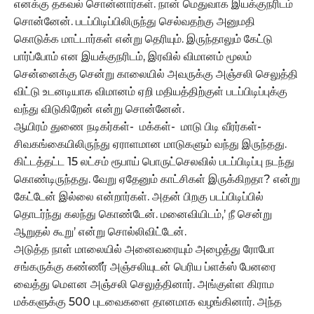
எனக்கு தகவல் சொன்னார்கள். நான் மெதுவாக இயக்குநரிடம்
சொன்னேன். படப்பிடிப்பிலிருந்து செல்வதற்கு அனுமதி
கொடுக்க மாட்டார்கள் என்று தெரியும். இருந்தாலும் கேட்டு
பார்ப்போம் என இயக்குநரிடம், இரவில் விமானம் மூலம்
சென்னைக்கு சென்று காலையில் அவருக்கு அஞ்சலி செலுத்தி
விட்டு உடனடியாக விமானம் ஏறி மதியத்திற்குள் படப்பிடிப்புக்கு
வந்து விடுகிறேன் என்று சொன்னேன்.
ஆயிரம் துணை நடிகர்கள்- மக்கள்- மாடு பிடி வீரர்கள்-
சிவகங்கையிலிருந்து ஏராளமான மாடுகளும் வந்து இருந்தது.
கிட்டத்தட்ட 15 லட்சம் ரூபாய் பொருட்செலவில் படப்பிடிப்பு நடந்து
கொண்டிருந்தது. வேறு ஏதேனும் காட்சிகள் இருக்கிறதா? என்று
கேட்டேன் இல்லை என்றார்கள். அதன் பிறகு படப்பிடிப்பில்
தொடர்ந்து கலந்து கொண்டேன். மனைவியிடம்,’ நீ சென்று
ஆறுதல் கூறு’ என்று சொல்லிவிட்டேன்.
அடுத்த நாள் மாலையில் அனைவரையும் அழைத்து ரோபோ
சங்கருக்கு கண்ணீர் அஞ்சலியுடன் பெரிய ப்ளக்ஸ் பேனரை
வைத்து மௌன அஞ்சலி செலுத்தினார். அங்குள்ள கிராம
மக்களுக்கு 500 புடவைகளை தானமாக வழங்கினார். அந்த