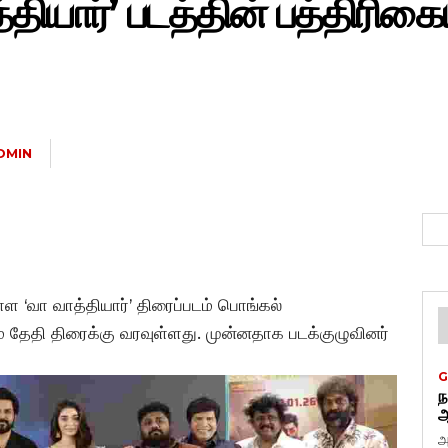
தியார்’ படத்தின் பத்திரிகைய
DMIN
ுள்ள ‘வா வாத்தியார்’ திரைப்படம் பொங்கல்
தேதி திரைக்கு வரவுள்ளது. முன்னதாக படக்குழுவினர்
G
ந
ஆ
அ