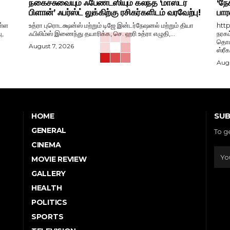
நகைச்சுவையும் ஃபேண்டஸியும் கலந்த ‘மாஸ்டர்
‘நேச
பிளான்’ ஃபர்ஸ்ட் லுக்கிற்கு ரசிகர்களிடம் வரவேற்பு!
பார
ள்ள
உத்ரா புரொடக்ஷன்ஸ் மற்றும் டிஜே இன்டர்நேஷனல் மற்றும் தியா
htt
ு,
ஃபிலிம்ஸ் இணைந்து தயாரிக்க, செ. ஹரி உத்ரா எழுதி,...
நரகம
தொடங
August 7, 2026
ஸ்ரீ
Augu
SUB
HOME
GENERAL
To g
CINEMA
MOVIE REVIEW
GALLERY
HEALTH
POLITICS
SPORTS