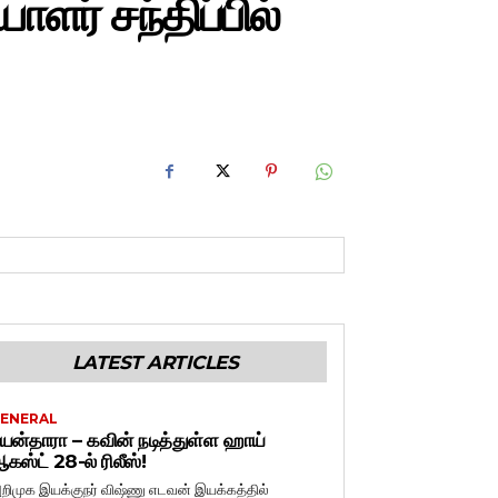
ாளர் சந்திப்பில்
LATEST ARTICLES
ENERAL
யன்தாரா – கவின் நடித்துள்ள ஹாய்
கஸ்ட் 28-ல் ரிலீஸ்!
றிமுக இயக்குநர் விஷ்ணு எடவன் இயக்கத்தில்