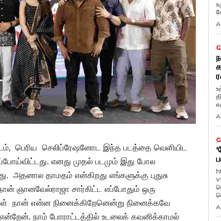
உ
கே
A
G
ந
க
ர
உ
த
எழ
A
G
த வருடம், பெரிய செலிப்ரேஷனோட இந்த படத்தை வெளியிட
‘
ப
ப்போய்விட்டது. எனது முதல் படமும் இது போல
h
ு. அதனால தாமதம் என்கிறது எங்களுக்கு புதுசு
v
ந
 நான் ஞானவேல்ராஜா சார்கிட்ட எப்போதும் ஒரு
வ
்கள் நான் என்ன நினைக்கிறேனென்று நினைக்கவே
A
என்றேன். நாம் போராட்டத்தில் உடலைக் கவனிக்காமல்