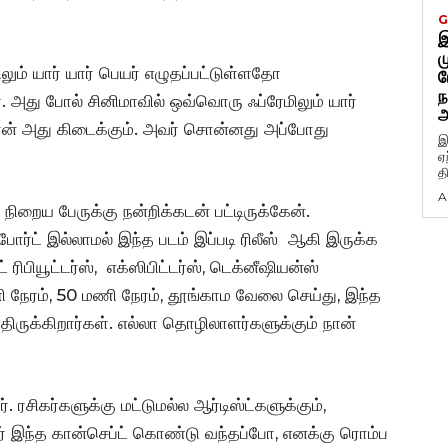
G
இ
ம
ும் யார் யார் பெயர் எழுதப்பட்டுள்ளதோ
ப
ந
். அது போல் சினிமாவில் ஒவ்வொரு ஃப்ரேமிலும் யார்
அ
ான் அது கிடைக்கும். அவர் சொன்னது அப்போது
இ
ஏ
த
A
றைய பேருக்கு நன்றிக்கடன் பட்டிருக்கேன்.
்ட் இல்லாமல் இந்த படம் இப்படி ரிலீஸ் ஆகி இருக்க
 ரிபியூட்டர்ஸ், எக்ஸிபிட்டர்ஸ், டெக்னீஷியன்ஸ்
ணி நேரம், 50 மணி நேரம், தூங்காம வேலை செய்து, இந்த
ிருக்கிறார்கள். எல்லா தொழிலாளர்களுக்கும் நான்
ர். ரசிகர்களுக்கு மட்டுமல்ல ஆர்டிஸ்ட்களுக்கும்,
வர் இந்த கான்செப்ட் கொண்டு வந்தப்போ, எனக்கு ரொம்ப