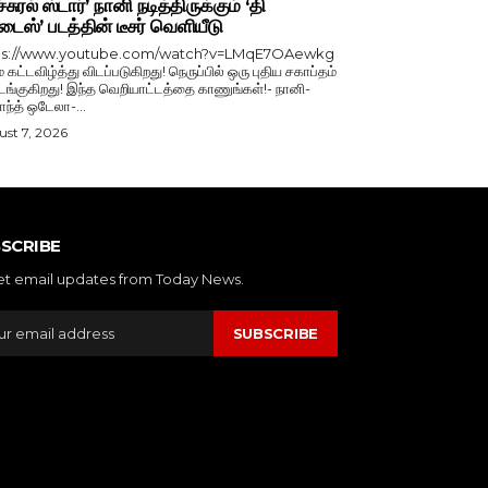
்சுரல் ஸ்டார்’ நானி நடித்திருக்கும் ‘தி
டைஸ்’ படத்தின் டீசர் வெளியீடு
ps://www.youtube.com/watch?v=LMqE7OAewkg
் கட்டவிழ்த்து விடப்படுகிறது! நெருப்பில் ஒரு புதிய சகாப்தம்
்குகிறது! இந்த வெறியாட்டத்தை காணுங்கள்!- நானி-
காந்த் ஒடேலா-...
st 7, 2026
SCRIBE
et email updates from Today News.
SUBSCRIBE