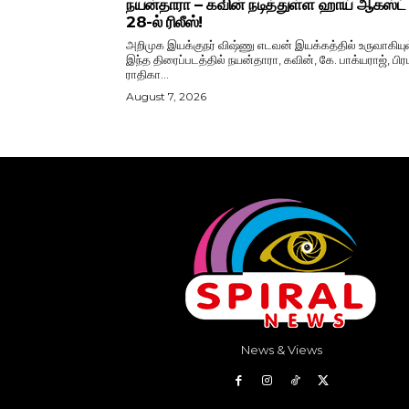
நயன்தாரா – கவின் நடித்துள்ள ஹாய் ஆகஸ்ட்
28-ல் ரிலீஸ்!
அறிமுக இயக்குநர் விஷ்ணு எடவன் இயக்கத்தில் உருவாகியு
இந்த திரைப்படத்தில் நயன்தாரா, கவின், கே. பாக்யராஜ், பிரப
ராதிகா...
August 7, 2026
News & Views