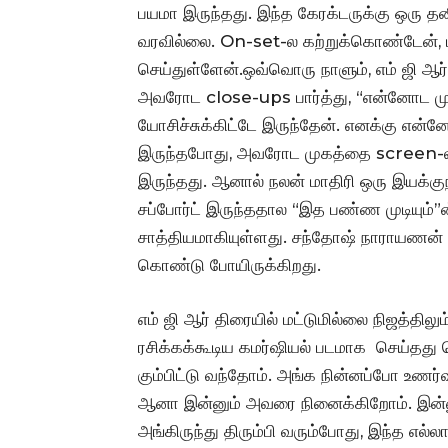
பயமா இருந்தது. இந்த கேரக்டருக்கு ஒரு தனி
வரவில்லை. On-set-ல கற்றுக்கொண்டேன், ம
செய்துள்ளேன்.ஒவ்வொரு நாளும், எம் ஜி ஆர் 
அவரோட close-ups பார்த்து, “என்னோட ம
யோசிச்சுக்கிட்டே இருந்தேன். எனக்கு என்
இருந்தபோது, அவரோட முகத்தை screen-
இருந்தது. ஆனால் நலன் மாதிரி ஒரு இயக்குநர
சப்போர்ட் இருந்ததால “இத பண்ண முடியும்”ன
சாத்தியமாகியுள்ளது. சந்தோஷ் நாராயணன
கொண்டு போயிருக்கிறது.
எம் ஜி ஆர் திரையில் மட்டுமில்லை நிஜத்தி
ரசிக்கக்கூடிய கமர்ஷியல் படமாக செய்தது
கும்பிட்டு வந்தோம். அங்க நின்னப்போ உணர்
ஆனா இன்னும் அவரை நினைக்கிறோம். இன்னும
அங்கிருந்து திரும்பி வரும்போது, இந்த எ