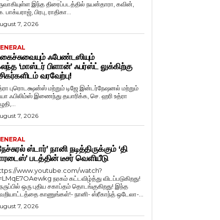
ருவாகியுள்ள இந்த திரைப்படத்தில் நயன்தாரா, கவின்,
. பாக்யராஜ், பிரபு, ராதிகா...
ugust 7, 2026
ENERAL
கைச்சுவையும் ஃபேண்டஸியும்
லந்த ‘மாஸ்டர் பிளான்’ ஃபர்ஸ்ட் லுக்கிற்கு
சிகர்களிடம் வரவேற்பு!
த்ரா புரொடக்ஷன்ஸ் மற்றும் டிஜே இன்டர்நேஷனல் மற்றும்
ியா ஃபிலிம்ஸ் இணைந்து தயாரிக்க, செ. ஹரி உத்ரா
ுதி,...
ugust 7, 2026
ENERAL
நேச்சுரல் ஸ்டார்’ நானி நடித்திருக்கும் ‘தி
ாரடைஸ்’ படத்தின் டீசர் வெளியீடு
ttps://www.youtube.com/watch?
=LMqE7OAewkg நரகம் கட்டவிழ்த்து விடப்படுகிறது!
ெருப்பில் ஒரு புதிய சகாப்தம் தொடங்குகிறது! இந்த
ெறியாட்டத்தை காணுங்கள்!- நானி- ஸ்ரீகாந்த் ஒடேலா-...
ugust 7, 2026