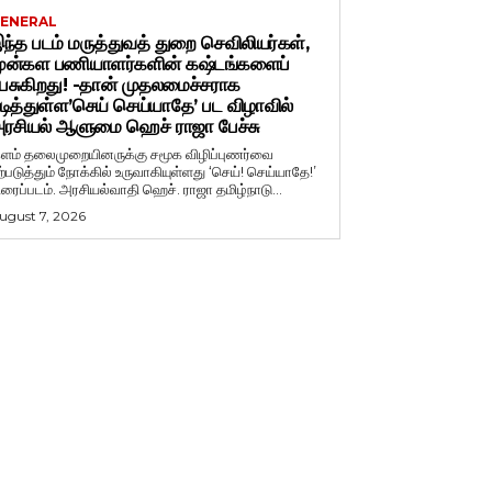
ENERAL
ந்த படம் மருத்துவத் துறை செவிலியர்கள்,
ுன்கள பணியாளர்களின் கஷ்டங்களைப்
ேசுகிறது! -தான் முதலமைச்சராக
டித்துள்ள’செய் செய்யாதே’ பட விழாவில்
ரசியல் ஆளுமை ஹெச் ராஜா பேச்சு
ளம் தலைமுறையினருக்கு சமூக விழிப்புணர்வை
ற்படுத்தும் நோக்கில் உருவாகியுள்ளது ‘செய்! செய்யாதே!’
ிரைப்படம். அரசியல்வாதி ஹெச். ராஜா தமிழ்நாடு...
ugust 7, 2026