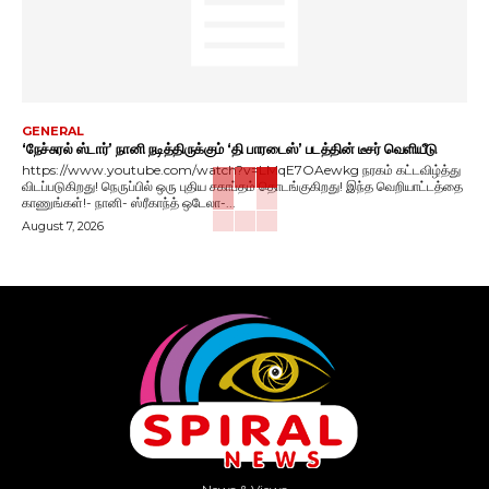
GENERAL
‘நேச்சுரல் ஸ்டார்’ நானி நடித்திருக்கும் ‘தி பாரடைஸ்’ படத்தின் டீசர் வெளியீடு
https://www.youtube.com/watch?v=LMqE7OAewkg நரகம் கட்டவிழ்த்து
விடப்படுகிறது! நெருப்பில் ஒரு புதிய சகாப்தம் தொடங்குகிறது! இந்த வெறியாட்டத்தை
காணுங்கள்!- நானி- ஸ்ரீகாந்த் ஒடேலா-...
August 7, 2026