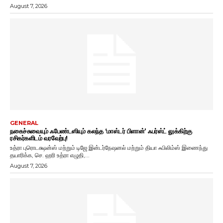
August 7, 2026
GENERAL
நகைச்சுவையும் ஃபேண்டஸியும் கலந்த ‘மாஸ்டர் பிளான்’ ஃபர்ஸ்ட் லுக்கிற்கு
ரசிகர்களிடம் வரவேற்பு!
உத்ரா புரொடக்ஷன்ஸ் மற்றும் டிஜே இன்டர்நேஷனல் மற்றும் தியா ஃபிலிம்ஸ் இணைந்து
தயாரிக்க, செ. ஹரி உத்ரா எழுதி,...
August 7, 2026