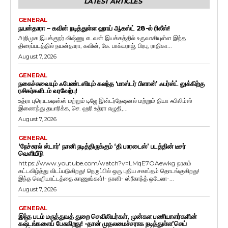
LATEST ARTICLES
GENERAL
நயன்தாரா – கவின் நடித்துள்ள ஹாய் ஆகஸ்ட் 28-ல் ரிலீஸ்!
அறிமுக இயக்குநர் விஷ்ணு எடவன் இயக்கத்தில் உருவாகியுள்ள இந்த
திரைப்படத்தில் நயன்தாரா, கவின், கே. பாக்யராஜ், பிரபு, ராதிகா...
August 7, 2026
GENERAL
நகைச்சுவையும் ஃபேண்டஸியும் கலந்த ‘மாஸ்டர் பிளான்’ ஃபர்ஸ்ட் லுக்கிற்கு
ரசிகர்களிடம் வரவேற்பு!
உத்ரா புரொடக்ஷன்ஸ் மற்றும் டிஜே இன்டர்நேஷனல் மற்றும் தியா ஃபிலிம்ஸ்
இணைந்து தயாரிக்க, செ. ஹரி உத்ரா எழுதி,...
August 7, 2026
GENERAL
‘நேச்சுரல் ஸ்டார்’ நானி நடித்திருக்கும் ‘தி பாரடைஸ்’ படத்தின் டீசர்
வெளியீடு
https://www.youtube.com/watch?v=LMqE7OAewkg நரகம்
கட்டவிழ்த்து விடப்படுகிறது! நெருப்பில் ஒரு புதிய சகாப்தம் தொடங்குகிறது!
இந்த வெறியாட்டத்தை காணுங்கள்!- நானி- ஸ்ரீகாந்த் ஒடேலா-...
August 7, 2026
GENERAL
இந்த படம் மருத்துவத் துறை செவிலியர்கள், முன்கள பணியாளர்களின்
கஷ்டங்களைப் பேசுகிறது! -தான் முதலமைச்சராக நடித்துள்ள’செய்