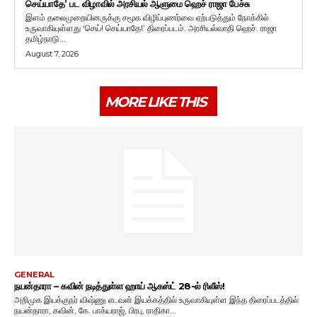
செய்யாதே’ பட விழாவில் அரசியல் ஆளுமை ஹெச் ராஜா பேச்சு
இளம் தலைமுறையினருக்கு சமூக விழிப்புணர்வை ஏற்படுத்தும் நோக்கில்
உருவாகியுள்ளது ‘செய்! செய்யாதே!’ திரைப்படம். அரசியல்வாதி ஹெச். ராஜா
தமிழ்நாடு...
August 7, 2026
MORE LIKE THIS
GENERAL
நயன்தாரா – கவின் நடித்துள்ள ஹாய் ஆகஸ்ட் 28-ல் ரிலீஸ்!
அறிமுக இயக்குநர் விஷ்ணு எடவன் இயக்கத்தில் உருவாகியுள்ள இந்த திரைப்படத்தில்
நயன்தாரா, கவின், கே. பாக்யராஜ், பிரபு, ராதிகா...