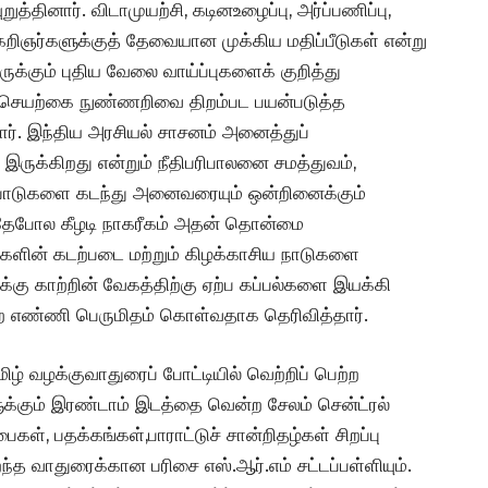
ுத்தினார். விடாமுயற்சி, கடினஉழைப்பு, அர்ப்பணிப்பு,
கறிஞர்களுக்குத் தேவையான முக்கிய மதிப்பீடுகள் என்று
ுக்கும் புதிய வேலை வாய்ப்புகளைக் குறித்து
ன செயற்கை நுண்ணறிவை திறம்பட பயன்படுத்த
ார். இந்திய அரசியல் சாசனம் அனைத்துப்
இருக்கிறது என்றும் நீதிபரிபாலனை சமத்துவம்,
ுபாடுகளை கடந்து அனைவரையும் ஒன்றினைக்கும்
. அதேபோல கீழடி நாகரீகம் அதன் தொன்மை
களின் கடற்படை மற்றும் கிழக்காசிய நாடுகளை
ழக்கு காற்றின் வேகத்திற்கு ஏற்ப கப்பல்களை இயக்கி
எண்ணி பெருமிதம் கொள்வதாக தெரிவித்தார்.
ிழ் வழக்குவாதுரைப் போட்டியில் வெற்றிப் பெற்ற
களுக்கும் இரண்டாம் இடத்தை வென்ற சேலம் சென்ட்ரல்
ள், பதக்கங்கள்,பாராட்டுச் சான்றிதழ்கள் சிறப்பு
றந்த வாதுரைக்கான பரிசை எஸ்.ஆர்.எம் சட்டப்பள்ளியும்.