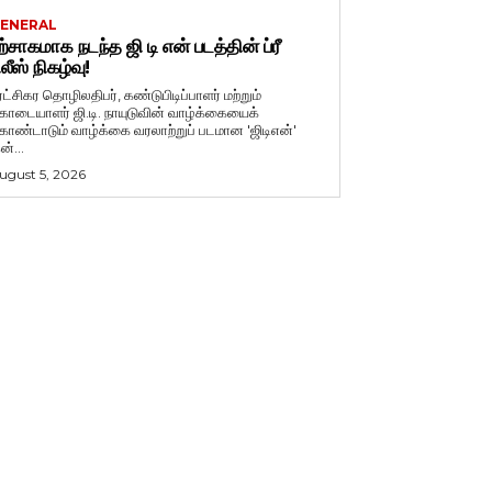
ENERAL
ற்சாகமாக நடந்த ஜி டி என் படத்தின் ப்ரீ
ிலீஸ் நிகழ்வு!
ுரட்சிகர தொழிலதிபர், கண்டுபிடிப்பாளர் மற்றும்
ொடையாளர் ஜி.டி. நாயுடுவின் வாழ்க்கையைக்
ொண்டாடும் வாழ்க்கை வரலாற்றுப் படமான 'ஜிடிஎன்'
ன்...
ugust 5, 2026