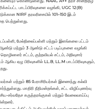
யர்களையும் கொண்டுள்ளது. NAAC A++ தரச் சான்றிதழ்
ிக்கப்பட்ட பாடப்பிரிவுகளை வழங்கி, UGC 12(B)
டுக்கான NIRF தரவரிசையில் 101–150 இடம்
தை பெற்றுள்ளது.
்பள்ளி, மேல்நிலைப்பள்ளி மற்றும் இளங்கலை பட்டம்
ண்டு மற்றும் 3 ஆண்டு சட்டப் படிப்புகளை வழங்கி
, தொழிலாளர் சட்டம், குற்றவியல் சட்டம், அறிவுசார்
்டம் ஆகிய ஏழு பிரிவுகளில் LL.B, LL.M பாடப்பிரிவுகளும்,
ிறது.
வர்கள் மற்றும் 85 பேராசிரியர்கள் இணைந்து கல்வி
்துள்ளது. மாதிரி நீதிமன்றங்கள், சட்ட விழிப்புணர்வு
ிய-சர்வதேச கருத்தரங்குகள் மற்றும் வேலைவாய்ப்பு
ின்றனர்.
மையான பாடத்திட்டம் ஆகியவற்றின் மூலம் மாணவர்கள்