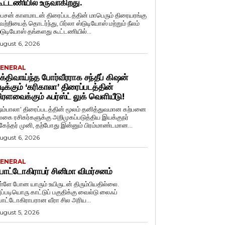
ூட்டணியில் உருவாகிறது.
ைசன் காளமாடன் திரைப்படத்தின் மாபெரும் திரையரங்கு
ெற்றியைத் தொடர்ந்து, பிர்லா ஸ்டுடியோஸ் மற்றும் நீலம்
்டுடியோஸ் தங்களது கூட்டணியில்...
ugust 6, 2026
ENERAL
க்திவாய்ந்த போர்வீரராக சந்தீப் கிஷன்
டிக்கும் ‘கரிகாலா’ திரைப்படத்தின்
ிரளவைக்கும் ஃபர்ஸ்ட் லுக் வெளியீடு!
ஷம்பாலா' திரைப்படத்தின் மூலம் தனித்துவமான கற்பனை
லகை ரசிகர்களுக்கு அறிமுகப்படுத்திய இயக்குநர்
ுகேந்தர் முனி, தற்போது இன்னும் பிரம்மாண்டமான...
ugust 6, 2026
ENERAL
ோட்டோகிராபர் சினிமா விமர்சனம்
ள்ளே போன யாரும் உயிருடன் திரும்பியதில்லை.
ப்படியொரு காட்டுப் பகுதிக்கு வைல்டு லைஃப்
ோட்டோகிராபரான வீரா சில அரிய...
ugust 5, 2026