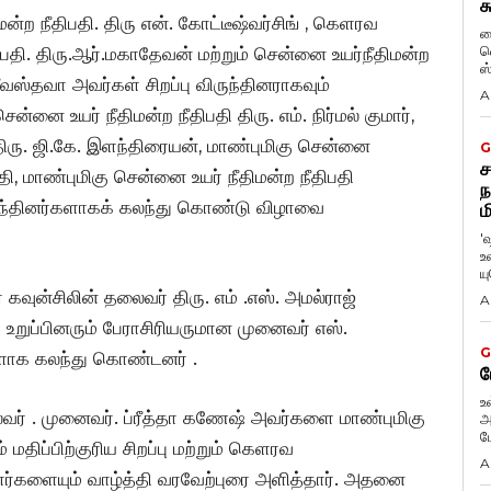
க
்ற நீதிபதி. திரு என். கோட்டீஷ்வர்சிங் , கெளரவ
ப
வ
திபதி. திரு.ஆர்.மகாதேவன் மற்றும் சென்னை உயர்நீதிமன்ற
ஸ
ஸ்தவா அவர்கள் சிறப்பு விருந்தினராகவும்
A
்னை உயர் நீதிமன்ற நீதிபதி திரு. எம். நிர்மல் குமார்,
திரு. ஜி.கே. இளந்திரையன், மாண்புமிகு சென்னை
G
ச
த்தி, மாண்புமிகு சென்னை உயர் நீதிமன்ற நீதிபதி
ந
ருந்தினர்களாகக் கலந்து கொண்டு விழாவை
ம
'
உ
ய
ர் கவுன்சிலின் தலைவர் திரு. எம் .எஸ். அமல்ராஜ்
A
றுப்பினரும் பேராசிரியருமான முனைவர் எஸ்.
G
ர்களாக கலந்து கொண்டனர் .
ப
உ
ர் . முனைவர். ப்ரீத்தா கணேஷ் அவர்களை மாண்புமிகு
அ
ப
் மதிப்பிற்குரிய சிறப்பு மற்றும் கெளரவ
A
டாளர்களையும் வாழ்த்தி வரவேற்புரை அளித்தார். அதனை