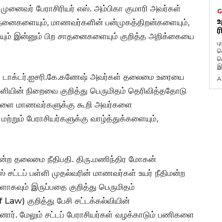
் முனைவர் பேராசிரியர் எஸ். அம்பிகா குமாரி அவர்கள்
G
உ
சாதனைகளையும், மாணவர்களின் பன்முகத்திறன்களையும்,
ர
ளையும் இன்னும் பிற சாதனைகளையும் குறித்த அறிக்கையை
ப
க
க
இ
தர் டாக்டர்.ஐசரி.கே.கணேஷ் அவர்கள் தலைமை உரையை
A
ள்ளியின் நிறைவை குறித்து பெருமிதம் தெரிவித்ததோடு
ங்களை மாணவர்களுக்கு கூறி அவர்களை
மற்றும் பேராசியர்களுக்கு வாழ்த்துக்களையும்,
மன்ற தலைமை நீதிபதி. திரு.மணிந்திர மோகன்
் சட்டப் பள்ளி முதல்வரின் மாணவர்கள் உயர் நீதிமன்ற
ாகவும் இருப்பதை குறித்து பெருமிதம்
Law) குறித்து பேசி சட்டக்கல்வியின்
சினார். மேலும் சட்டப் பேராசியர்கள் வழக்காடும் பணிகளை