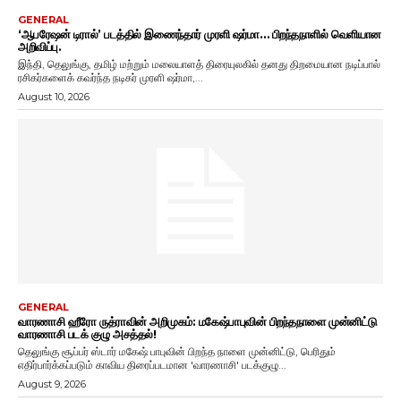
GENERAL
‘ஆபரேஷன் டிரால்’ படத்தில் இணைந்தார் முரளி ஷர்மா… பிறந்தநாளில் வெளியான
அறிவிப்பு.
இந்தி, தெலுங்கு, தமிழ் மற்றும் மலையாளத் திரையுலகில் தனது திறமையான நடிப்பால்
ரசிகர்களைக் கவர்ந்த நடிகர் முரளி ஷர்மா,...
August 10, 2026
GENERAL
வாரணாசி ஹீரோ ருத்ராவின் அறிமுகம்: மகேஷ்பாபுவின் பிறந்தநாளை முன்னிட்டு
வாரணாசி படக் குழு அசத்தல்!
தெலுங்கு சூப்பர் ஸ்டார் மகேஷ் பாபுவின் பிறந்த நாளை முன்னிட்டு, பெரிதும்
எதிர்பார்க்கப்படும் காவிய திரைப்படமான 'வாரணாசி' படக்குழு...
August 9, 2026