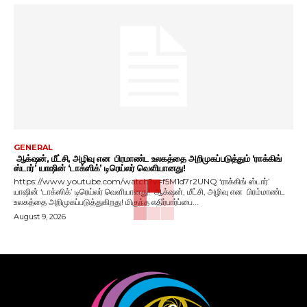
GENERAL
ஆக்‌ஷன், மீட்சி, அழிவு என பிரமாண்ட உலகத்தை அறிமுகப்படுத்தும் ‘ராக்கிங்
ஸ்டார்’ யாஷின் ‘டாக்ஸிக்’ டிரெய்லர் வெளியானது!
https://www.youtube.com/watch?v=f5M1d7r2UNQ ‘ராக்கிங் ஸ்டார்’
யாஷின் ‘டாக்ஸிக்’ டிரெய்லர் வெளியானது! ஆக்‌ஷன், மீட்சி, அழிவு என பிரம்மாண்ட
உலகத்தை அறிமுகப்படுத்துகிறது! மிகுந்த எதிர்பார்ப்பை...
August 9, 2026