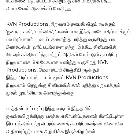
டேக்லைன் படி, இப்படம் தெலுங்கு சினிமாவிற்கே புதிய
அளவுகோல் அமைக்கப் போகிறது.
KVN Productions, நிறுவனம் தளபதி விஜய் நடிக்கும்
‘ஜனநாயகன்’, ‘டாக்ஸிக்’, ‘பாலன்’ என இந்தியாவே எதிர்பார்க்கும்
பல பிரம்மாண்ட படைப்புகளைத் தயாரித்து வருகிறது. பல
பிளாக்பஸ்டர் ஹிட் படங்களை தந்து, இந்திய சினிமாவில்
மிகவும் சக்திவாய்ந்த மற்றும் அதிகம் பேசப்படும் தயாரிப்பு
நிறுவனமாக மிக வேகமாக வளர்ந்து வருகிறது KVN
Productions. மெகாஸ்டார் சிரஞ்சீவி நடிக்கும்
இந்த பிரம்மாண்ட படம் மூலம் KVN Productions
நிறுவனம் தெலுங்கு சினிமாவில் கால் பதித்து உருவாக்கும்
முதல் முயற்சியாக அமைந்துள்ளது.
படத்தின் படப்பிடிப்பு இந்த வருடம் இறுதியில்
துவங்கவிருக்கிறது. பலத்த எதிர்பார்ப்புகளைக் கிளப்பியுள்ள
இப்படத்தின் மற்ற விபரங்களைத் தயாரிப்பாளர்கள் விரைவில்
அதிகாரப்பூர்வமாக அறிவிக்க இருக்கிறார்கள்.