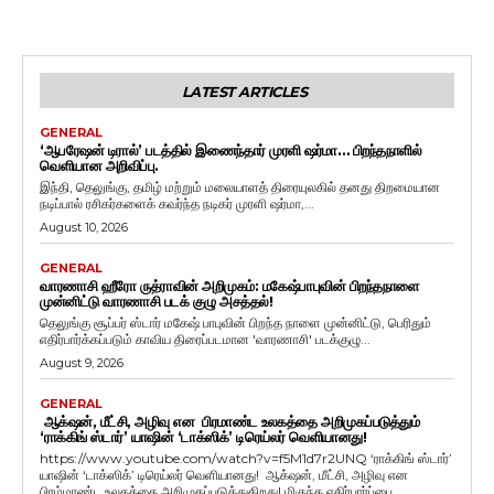
LATEST ARTICLES
GENERAL
‘ஆபரேஷன் டிரால்’ படத்தில் இணைந்தார் முரளி ஷர்மா… பிறந்தநாளில்
வெளியான அறிவிப்பு.
இந்தி, தெலுங்கு, தமிழ் மற்றும் மலையாளத் திரையுலகில் தனது திறமையான
நடிப்பால் ரசிகர்களைக் கவர்ந்த நடிகர் முரளி ஷர்மா,...
August 10, 2026
GENERAL
வாரணாசி ஹீரோ ருத்ராவின் அறிமுகம்: மகேஷ்பாபுவின் பிறந்தநாளை
முன்னிட்டு வாரணாசி படக் குழு அசத்தல்!
தெலுங்கு சூப்பர் ஸ்டார் மகேஷ் பாபுவின் பிறந்த நாளை முன்னிட்டு, பெரிதும்
எதிர்பார்க்கப்படும் காவிய திரைப்படமான 'வாரணாசி' படக்குழு...
August 9, 2026
GENERAL
ஆக்‌ஷன், மீட்சி, அழிவு என பிரமாண்ட உலகத்தை அறிமுகப்படுத்தும்
‘ராக்கிங் ஸ்டார்’ யாஷின் ‘டாக்ஸிக்’ டிரெய்லர் வெளியானது!
https://www.youtube.com/watch?v=f5M1d7r2UNQ ‘ராக்கிங் ஸ்டார்’
யாஷின் ‘டாக்ஸிக்’ டிரெய்லர் வெளியானது! ஆக்‌ஷன், மீட்சி, அழிவு என
பிரம்மாண்ட உலகத்தை அறிமுகப்படுத்துகிறது! மிகுந்த எதிர்பார்ப்பை...