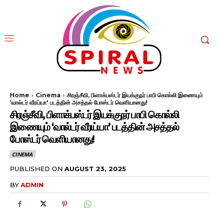
Home
Cinema
சிரஞ்சீவி, பிளாக்பஸ்டர் இயக்குநர் பாபி கொல்லி இணையும்
‘வால்டர் வீரய்யா' படத்தின் அசத்தல் போஸ்டர் வெளியானது!
சிரஞ்சீவி, பிளாக்பஸ்டர் இயக்குநர் பாபி கொல்லி
இணையும் ‘வால்டர் வீரய்யா’ படத்தின் அசத்தல்
போஸ்டர் வெளியானது!
CINEMA
PUBLISHED ON
AUGUST 23, 2025
BY
ADMIN