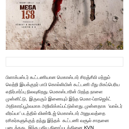
பிளாக்பஸ்டர் கூட்டணியான மெகாஸ்டார் சிரஞ்சீவி மற்றும்
வெற்றி இயக்குநர் பாபி கொல்லியின் கூட்டணி மீது மிகப்பெரிய
எதிர்பார்ப்பு நிலவுகிறது. மெகாஸ்டாரின் பிறந்த நாளை
முன்னிட்டு, இருவரும் இணையும் இந்த மெகா-ப்ராஜெக்ட்
அதிகாரப்பூர்வமாக அறிவிக்கப்பட்டுள்ளது. முன்னதாக ‘வால்டர்
வீரய்யா’ படத்தில் விண்டேஜ் மெகாஸ்டார் அனுபவத்தை
ரசிகர்களுக்குத் தந்து இந்தக் கூட்டணி வசூல் சாதனை
படைத்தது. இந்த புதிய திரைப்படத்தினை KVN