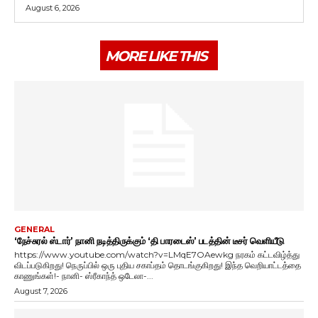
August 6, 2026
MORE LIKE THIS
GENERAL
‘நேச்சுரல் ஸ்டார்’ நானி நடித்திருக்கும் ‘தி பாரடைஸ்’ படத்தின் டீசர் வெளியீடு
https://www.youtube.com/watch?v=LMqE7OAewkg நரகம் கட்டவிழ்த்து
விடப்படுகிறது! நெருப்பில் ஒரு புதிய சகாப்தம் தொடங்குகிறது! இந்த வெறியாட்டத்தை
காணுங்கள்!- நானி- ஸ்ரீகாந்த் ஒடேலா-...
August 7, 2026