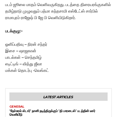
படம் ஜூலை மாதம் வெளிவருகிறது. படத்தை திரையரங்குகளில்
தமிழ்நாடு முழுவதும் பத்மா கந்தசாமி எஸ்டேட்ஸ் சார்பில்
ராமாபுரம் ராஜேஷ் பி ஜே பி வெளியிடுகிறார்.
படக்குழு:-
ஒளிப்பதிவு – நிரன் சந்தர்
இசை – ஷாஜகான்
பாடல்கள் – செந்தமிழ்
எடிட்டிங் – வித்து ஜீவா
மக்கள் தொடர்பு -வெங்கட்
LATEST ARTICLES
GENERAL
‘நேச்சுரல் ஸ்டார்’ நானி நடித்திருக்கும் ‘தி பாரடைஸ்’ படத்தின் டீசர்
வெளியீடு