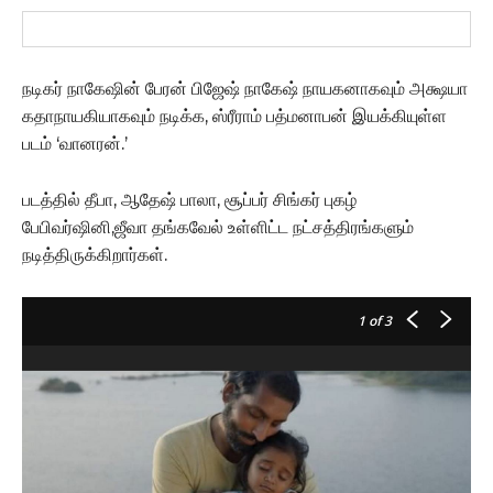
நடிகர் நாகேஷின் பேரன் பிஜேஷ் நாகேஷ் நாயகனாகவும் அக்ஷயா
கதாநாயகியாகவும் நடிக்க, ஸ்ரீராம் பத்மனாபன் இயக்கியுள்ள
படம் ‘வானரன்.’
படத்தில் தீபா, ஆதேஷ் பாலா, சூப்பர் சிங்கர் புகழ்
பேபிவர்ஷினி,ஜீவா தங்கவேல் உள்ளிட்ட நட்சத்திரங்களும்
நடித்திருக்கிறார்கள்.
1
of 3