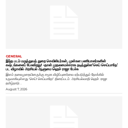
GENERAL
இந்த படம் மருத்துவத் துறை செவிலியர்கள், முன்கள பணியாளர்களின்
கஷ்டங்களைப் பேசுகிறது! -தான் முதலமைச்சராக நடித்துள்ள’செய் செய்யாதே’
பட விழாவில் அரசியல் ஆளுமை ஹெச் ராஜா பேச்சு
இளம் தலைமுறையினருக்கு சமூக விழிப்புணர்வை ஏற்படுத்தும் நோக்கில்
உருவாகியுள்ளது ‘செய்! செய்யாதே!’ திரைப்படம். அரசியல்வாதி ஹெச். ராஜா
தமிழ்நாடு...
August 7, 2026