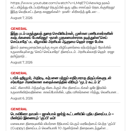
https://www.youtube.com/watch?v=LMqE7OAewkg நரகம்
கட்டவிழ்த்து விடப்படுகிறது! நெருப்பில் ஒரு புதிய சகாப்தம் தொடங்குகிறது!
இந்த வெறியாட்டத்தை காணுங்கள்!- நானி- ஸ்ரீகாந்த் ஒடேலா-...
August 7, 2026
GENERAL
இந்த படம் மருத்துவத் துறை செவிலியர்கள், முன்கள பணியாளர்களின்
கஷ்டங்களைப் பேசுகிறது! -தான் முதலமைச்சராக நடித்துள்ள’செய்
செய்யாதே’ பட விழாவில் அரசியல் ஆளுமை ஹெச் ராஜா பேச்சு
இளம் தலைமுறையினருக்கு சமூக விழிப்புணர்வை ஏற்படுத்தும் நோக்கில்
உருவாகியுள்ளது ‘செய்! செய்யாதே!’ திரைப்படம். அரசியல்வாதி ஹெச். ராஜா
தமிழ்நாடு...
August 7, 2026
GENERAL
டார்க் ஹியூமர், அதிரடி, கற்பனை மற்றும் எதிர்பாராத திருப்பங்களுடன்
சர்வதேச அளவிலான கதைக்களத்தில் விரியும் ‘மூடர் கூடம் 2’
கல்ட் கிளாசிக் அந்தஸ்து கிடைக்கும் சில திரைப்படங்கள் ஒரே இரவில்
உருவாகிவிடுவதில்லை. காலப்போக்கில், புதிய ரசிகர்களை ஈர்த்து, வெளியான...
August 6, 2026
GENERAL
டொவினோ தாமஸ் – ஜான்பால் ஜார்ஜ் கூட்டணியில் புதிய திரைப்படம் –
மீண்டும் இணையும் ‘குப்பி’ டீம்!
மலையாள திரையுலகில் விமர்சன ரீதியாகப் பெரும் வரவேற்பைப் பெற்ற ‘குப்பி’
(Guppy) திரைப்படம் வெளியாகி 10 ஆண்டுகள் நிறைவடைந்துள்ள...