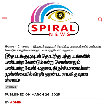
Home
Cinema
இந்த படக் குழுவுடன் தொடர்ந்து பத்து படங்களில் பணியாற்ற
வேண்டும் என்று சொன்னாலும் பணியாற்றுவேன்! -மதுரை,...
இந்த படக் குழுவுடன் தொடர்ந்து பத்து படங்களில்
பணியாற்ற வேண்டும் என்று சொன்னாலும்
பணியாற்றுவேன்! -மதுரை, திருச்சி மாணவர்கள்
முன்னிலையில் வீர தீர சூரன் பட நாயகி துஷாரா
உற்சாகம்
CINEMA
PUBLISHED ON
MARCH 26, 2025
BY
ADMIN