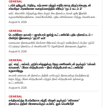
GENERAL
டார்க் ஹியூமர், அதிரடி, கற்பனை மற்றும் எதிர்பாராத திருப்பங்களுடன்
சர்வதேச அளவிலான கதைக்களத்தில் விரியும் ‘மூடர் கூடம் 2’
கல்ட் கிளாசிக் அந்தஸ்து கிடைக்கும் சில திரைப்படங்கள் ஒரே இரவில்
உருவாகிவிடுவதில்லை. காலப்போக்கில், புதிய ரசிகர்களை ஈர்த்து, வெளியான...
August 6, 2026
GENERAL
டொவினோ தாமஸ் – ஜான்பால் ஜார்ஜ் கூட்டணியில் புதிய திரைப்படம் –
மீண்டும் இணையும் ‘குப்பி’ டீம்!
மலையாள திரையுலகில் விமர்சன ரீதியாகப் பெரும் வரவேற்பைப் பெற்ற ‘குப்பி’
(Guppy) திரைப்படம் வெளியாகி 10 ஆண்டுகள் நிறைவடைந்துள்ள...
August 6, 2026
GENERAL
குட் நைட், லவ்வர், குடும்பஸ்தனுக்கு பிறகு மணிகண்டன் நடிக்கும் ‘மக்கள்
காவலன்.’ பிர்லா ஸ்டுடியோஸ் – நீலம் ஸ்டுடியோஸ் கூட்டணியில்
உருவாகிறது.
பைசன் காளமாடன் திரைப்படத்தின் மாபெரும் திரையரங்கு வெற்றியைத்
தொடர்ந்து, பிர்லா ஸ்டுடியோஸ் மற்றும் நீலம் ஸ்டுடியோஸ் தங்களது
கூட்டணியில்...
August 6, 2026
GENERAL
சக்திவாய்ந்த போர்வீரராக சந்தீப் கிஷன் நடிக்கும் ‘கரிகாலா’
திரைப்படத்தின் மிரளவைக்கும் ஃபர்ஸ்ட் லுக் வெளியீடு!