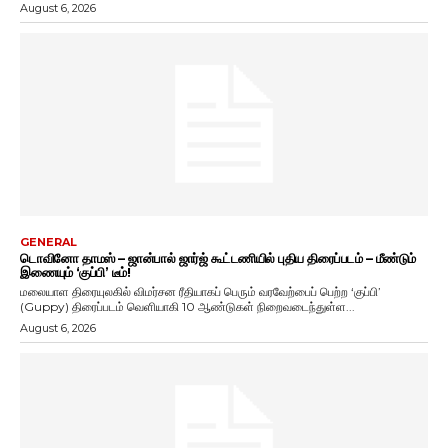
August 6, 2026
GENERAL
டொவினோ தாமஸ் – ஜான்பால் ஜார்ஜ் கூட்டணியில் புதிய திரைப்படம் – மீண்டும்
இணையும் ‘குப்பி’ டீம்!
மலையாள திரையுலகில் விமர்சன ரீதியாகப் பெரும் வரவேற்பைப் பெற்ற ‘குப்பி’
(Guppy) திரைப்படம் வெளியாகி 10 ஆண்டுகள் நிறைவடைந்துள்ள...
August 6, 2026