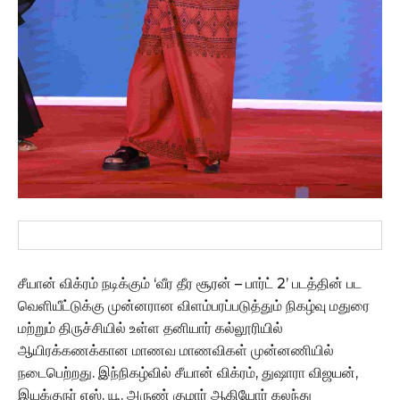
சீயான் விக்ரம் நடிக்கும் ‘வீர தீர சூரன் – பார்ட் 2’ படத்தின் பட
வெளியீட்டுக்கு முன்னரான விளம்பரப்படுத்தும் நிகழ்வு மதுரை
மற்றும் திருச்சியில் உள்ள தனியார் கல்லூரியில்
ஆயிரக்கணக்கான மாணவ மாணவிகள் முன்னணியில்
நடைபெற்றது. இந்நிகழ்வில் சீயான் விக்ரம், துஷாரா விஜயன்,
இயக்குநர் எஸ். யூ. அருண் குமார் ஆகியோர் கலந்து