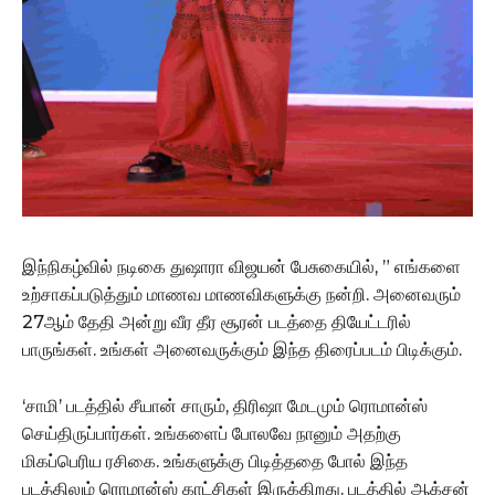
இந்நிகழ்வில் நடிகை துஷாரா விஜயன் பேசுகையில், ” எங்களை
உற்சாகப்படுத்தும் மாணவ மாணவிகளுக்கு நன்றி. அனைவரும்
27ஆம் தேதி அன்று வீர தீர சூரன் படத்தை தியேட்டரில்
பாருங்கள். உங்கள் அனைவருக்கும் இந்த திரைப்படம் பிடிக்கும்.
‘சாமி’ படத்தில் சீயான் சாரும், திரிஷா மேடமும் ரொமான்ஸ்
செய்திருப்பார்கள். உங்களைப் போலவே நானும் அதற்கு
மிகப்பெரிய ரசிகை. உங்களுக்கு பிடித்ததை போல் இந்த
படத்திலும் ரொமான்ஸ் காட்சிகள் இருக்கிறது. படத்தில் ஆக்சன்