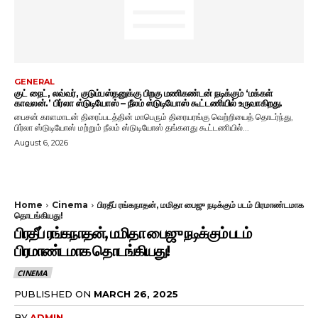
GENERAL
குட் நைட், லவ்வர், குடும்பஸ்தனுக்கு பிறகு மணிகண்டன் நடிக்கும் ‘மக்கள்
காவலன்.’ பிர்லா ஸ்டுடியோஸ் – நீலம் ஸ்டுடியோஸ் கூட்டணியில் உருவாகிறது.
பைசன் காளமாடன் திரைப்படத்தின் மாபெரும் திரையரங்கு வெற்றியைத் தொடர்ந்து,
பிர்லா ஸ்டுடியோஸ் மற்றும் நீலம் ஸ்டுடியோஸ் தங்களது கூட்டணியில்...
August 6, 2026