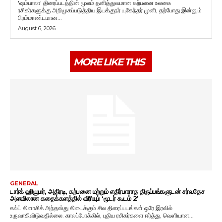
'ஷம்பாலா' திரைப்படத்தின் மூலம் தனித்துவமான கற்பனை உலகை
ரசிகர்களுக்கு அறிமுகப்படுத்திய இயக்குநர் யுகேந்தர் முனி, தற்போது இன்னும்
பிரம்மாண்டமான...
August 6, 2026
MORE LIKE THIS
GENERAL
டார்க் ஹியூமர், அதிரடி, கற்பனை மற்றும் எதிர்பாராத திருப்பங்களுடன் சர்வதேச
அளவிலான கதைக்களத்தில் விரியும் ‘மூடர் கூடம் 2’
கல்ட் கிளாசிக் அந்தஸ்து கிடைக்கும் சில திரைப்படங்கள் ஒரே இரவில்
உருவாகிவிடுவதில்லை. காலப்போக்கில், புதிய ரசிகர்களை ஈர்த்து, வெளியான...