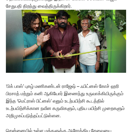
சேதுபதி திறந்து வைத்திருக்கிறார்.
‘பிக் பாஸ்’ புகழ் மணிகண்டன் ராஜேஷ் – ஃபிட்னஸ் கோச் ஹரி
பிரசாத் மற்றும் கனி ஆகியோர் இணைந்து உருவாக்கியிருக்கும்
இந்த ‘மெட்ராஸ் பிட்னஸ்’ எனும் உடற்பயிற்சி கூடத்தில்
உடற்பயிற்சிக்கான நவீன கருவிகளும், புதிய பயிற்சி முறைகளும்
அறிமுகப்படுத்தப்பட்டுள்ளன.
சென்னையில் உள்ள மக்களுக்கு ஆரோக்கிய சேவையை