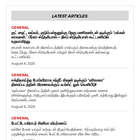
LATEST ARTICLES
GENERAL
குட் நைட், லவ்வர், குடும்பஸ்தனுக்கு பிறகு மணிகண்டன் நடிக்கும் ‘மக்கள்
காவலன்.’ பிர்லா ஸ்டுடியோஸ் – நீலம் ஸ்டுடியோஸ் கூட்டணியில்
உருவாகிறது.
பைசன் காளமாடன் திரைப்படத்தின் மாபெரும் திரையரங்கு வெற்றியைத்
தொடர்ந்து, பிர்லா ஸ்டுடியோஸ் மற்றும் நீலம் ஸ்டுடியோஸ் தங்களது
கூட்டணியில்...
August 6, 2026
GENERAL
சக்திவாய்ந்த போர்வீரராக சந்தீப் கிஷன் நடிக்கும் ‘கரிகாலா’
திரைப்படத்தின் மிரளவைக்கும் ஃபர்ஸ்ட் லுக் வெளியீடு!
'ஷம்பாலா' திரைப்படத்தின் மூலம் தனித்துவமான கற்பனை உலகை
ரசிகர்களுக்கு அறிமுகப்படுத்திய இயக்குநர் யுகேந்தர் முனி, தற்போது இன்னும்
பிரம்மாண்டமான...
August 6, 2026
GENERAL
போட்டோகிராபர் சினிமா விமர்சனம்
உள்ளே போன யாரும் உயிருடன் திரும்பியதில்லை. அப்படியொரு காட்டுப்
பகுதிக்கு வைல்டு லைஃப் போட்டோகிராபரான வீரா சில அரிய...