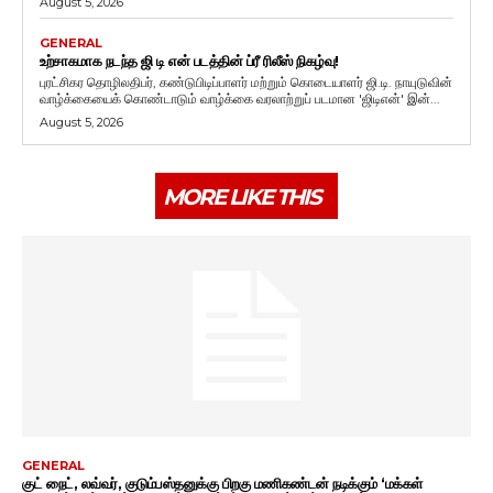
August 5, 2026
GENERAL
உற்சாகமாக நடந்த ஜி டி என் படத்தின் ப்ரீ ரிலீஸ் நிகழ்வு!
புரட்சிகர தொழிலதிபர், கண்டுபிடிப்பாளர் மற்றும் கொடையாளர் ஜி.டி. நாயுடுவின்
வாழ்க்கையைக் கொண்டாடும் வாழ்க்கை வரலாற்றுப் படமான 'ஜிடிஎன்' இன்...
August 5, 2026
MORE LIKE THIS
GENERAL
குட் நைட், லவ்வர், குடும்பஸ்தனுக்கு பிறகு மணிகண்டன் நடிக்கும் ‘மக்கள்