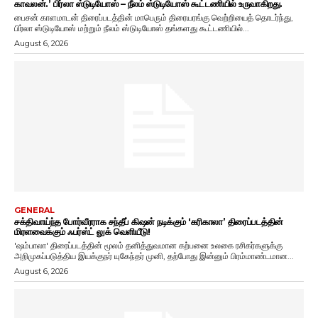
காவலன்.’ பிர்லா ஸ்டுடியோஸ் – நீலம் ஸ்டுடியோஸ் கூட்டணியில் உருவாகிறது.
பைசன் காளமாடன் திரைப்படத்தின் மாபெரும் திரையரங்கு வெற்றியைத் தொடர்ந்து,
பிர்லா ஸ்டுடியோஸ் மற்றும் நீலம் ஸ்டுடியோஸ் தங்களது கூட்டணியில்...
August 6, 2026
GENERAL
சக்திவாய்ந்த போர்வீரராக சந்தீப் கிஷன் நடிக்கும் ‘கரிகாலா’ திரைப்படத்தின்
மிரளவைக்கும் ஃபர்ஸ்ட் லுக் வெளியீடு!
'ஷம்பாலா' திரைப்படத்தின் மூலம் தனித்துவமான கற்பனை உலகை ரசிகர்களுக்கு
அறிமுகப்படுத்திய இயக்குநர் யுகேந்தர் முனி, தற்போது இன்னும் பிரம்மாண்டமான...
August 6, 2026