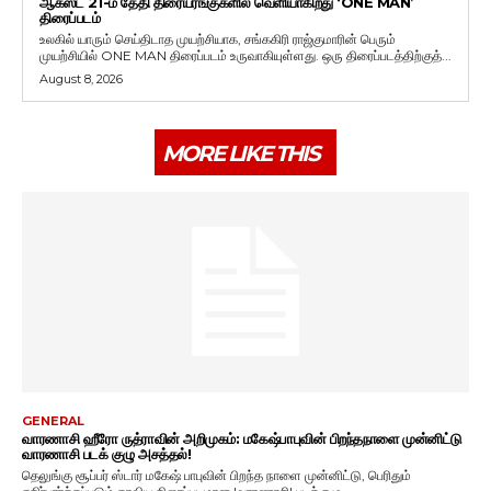
ஆகஸ்ட் 21-ம் தேதி திரையரங்குகளில் வெளியாகிறது ‘ONE MAN’
திரைப்படம்
உலகில் யாரும் செய்திடாத முயற்சியாக, சங்ககிரி ராஜ்குமாரின் பெரும்
முயற்சியில் ONE MAN திரைப்படம் உருவாகியுள்ளது. ஒரு திரைப்படத்திற்குத்...
August 8, 2026
MORE LIKE THIS
GENERAL
வாரணாசி ஹீரோ ருத்ராவின் அறிமுகம்: மகேஷ்பாபுவின் பிறந்தநாளை முன்னிட்டு
வாரணாசி படக் குழு அசத்தல்!
தெலுங்கு சூப்பர் ஸ்டார் மகேஷ் பாபுவின் பிறந்த நாளை முன்னிட்டு, பெரிதும்