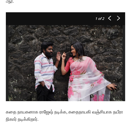
ஆர்.
1
of 2
கதை நாயகனாக ராஜேஷ் நடிக்க, கதைநாயகி வஞ்சியாக நயீரா
நிகார் நடிக்கிறார்.