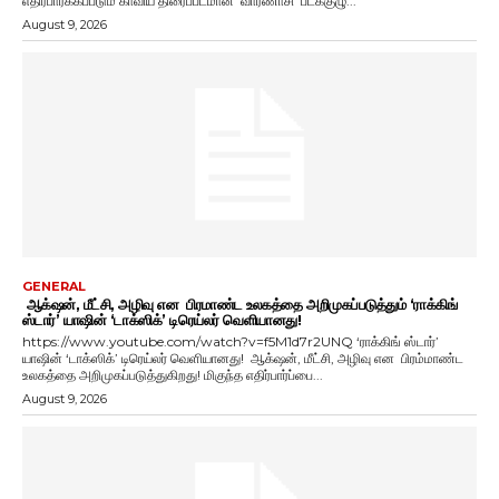
எதிர்பார்க்கப்படும் காவிய திரைப்படமான 'வாரணாசி' படக்குழு...
August 9, 2026
GENERAL
ஆக்‌ஷன், மீட்சி, அழிவு என பிரமாண்ட உலகத்தை அறிமுகப்படுத்தும் ‘ராக்கிங்
ஸ்டார்’ யாஷின் ‘டாக்ஸிக்’ டிரெய்லர் வெளியானது!
https://www.youtube.com/watch?v=f5M1d7r2UNQ ‘ராக்கிங் ஸ்டார்’
யாஷின் ‘டாக்ஸிக்’ டிரெய்லர் வெளியானது! ஆக்‌ஷன், மீட்சி, அழிவு என பிரம்மாண்ட
உலகத்தை அறிமுகப்படுத்துகிறது! மிகுந்த எதிர்பார்ப்பை...
August 9, 2026