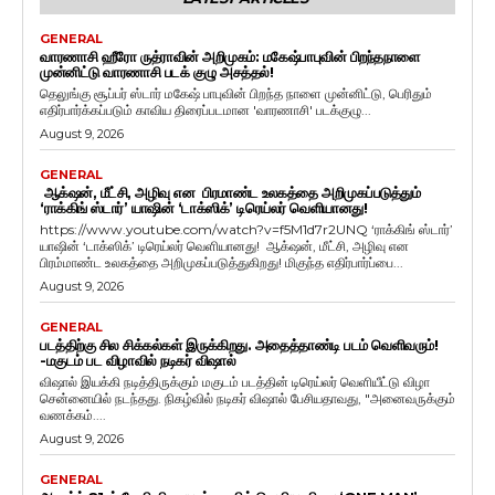
GENERAL
வாரணாசி ஹீரோ ருத்ராவின் அறிமுகம்: மகேஷ்பாபுவின் பிறந்தநாளை
முன்னிட்டு வாரணாசி படக் குழு அசத்தல்!
தெலுங்கு சூப்பர் ஸ்டார் மகேஷ் பாபுவின் பிறந்த நாளை முன்னிட்டு, பெரிதும்
எதிர்பார்க்கப்படும் காவிய திரைப்படமான 'வாரணாசி' படக்குழு...
August 9, 2026
GENERAL
ஆக்‌ஷன், மீட்சி, அழிவு என பிரமாண்ட உலகத்தை அறிமுகப்படுத்தும்
‘ராக்கிங் ஸ்டார்’ யாஷின் ‘டாக்ஸிக்’ டிரெய்லர் வெளியானது!
https://www.youtube.com/watch?v=f5M1d7r2UNQ ‘ராக்கிங் ஸ்டார்’
யாஷின் ‘டாக்ஸிக்’ டிரெய்லர் வெளியானது! ஆக்‌ஷன், மீட்சி, அழிவு என
பிரம்மாண்ட உலகத்தை அறிமுகப்படுத்துகிறது! மிகுந்த எதிர்பார்ப்பை...
August 9, 2026
GENERAL
படத்திற்கு சில சிக்கல்கள் இருக்கிறது. அதைத்தாண்டி படம் வெளிவரும்!
-மகுடம் பட விழாவில் நடிகர் விஷால்
விஷால் இயக்கி நடித்திருக்கும் மகுடம் படத்தின் டிரெய்லர் வெளியீட்டு விழா
சென்னையில் நடந்தது. நிகழ்வில் நடிகர் விஷால் பேசியதாவது, "அனைவருக்கும்
வணக்கம்....
August 9, 2026
GENERAL