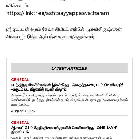
ரசிக்கலாம்.
https://linktr.ee/ashtaayyappaavatharam
ஶ்ரீ ஐயப்பன் அறம் சேவா லிமிடட் சார்பில், முரளிகிருஷ்ணன்
சிங்கப்பூர் இந்த ஆல்பத்தை தயாரித்துள்ளார்.
LATEST ARTICLES
GENERAL
படத்திற்கு சில சிக்கல்கள் இருக்கிறது. அதைத்தாண்டி படம் வெளிவரும்!
-மகுடம் பட விழாவில் நடிகர் விஷால்
விஷால் இயக்கி நடித்திருக்கும் மகுடம் படத்தின் டிரெய்லர் வெளியீட்டு விழா
சென்னையில் நடந்தது. நிகழ்வில் நடிகர் விஷால் பேசியதாவது, "அனைவருக்கும்
வணக்கம்....
August 9, 2026
GENERAL
ஆகஸ்ட் 21-ம் தேதி திரையரங்குகளில் வெளியாகிறது ‘ONE MAN’
திரைப்படம்
உலகில் யாரும் செய்திடாத முயற்சியாக, சங்ககிரி ராஜ்குமாரின் பெரும்