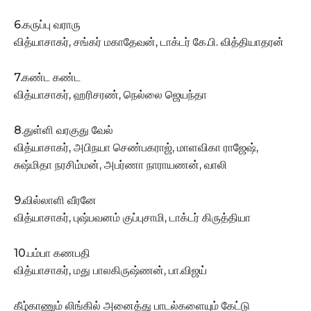
6.கருப்பு வராரு
வித்யாசாகர், சங்கர் மகாதேவன், டாக்டர் கே.பி. வித்தியாதரன்
7.கண்ட கண்ட
வித்யாசாகர், ஹரிசரண், நெல்லை ஜெயந்தா
8.துள்ளி வரகுது வேல்
வித்யாசாகர், அபிநயா செண்பகராஜ், மாளவிகா ராஜேஷ்,
சுஷ்மிதா நரசிம்மன், அபர்ணா நாராயணன், வாலி
9.வில்லாளி வீரனே
வித்யாசாகர், புஷ்பவனம் குப்புசாமி, டாக்டர் கிருத்தியா
10.பம்பா கணபதி
வித்யாசாகர், மது பாலகிருஷ்ணன், பா.விஜய்
கீழ்காணும் லிங்கில் அனைத்து பாடல்களையும் கேட்டு