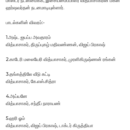
மாஸ்டர் நடனமைக்க, இசையமைப்பாளர் வித்யாசாகரின் மகன்
ஹர்ஷவர்தன் நடனமாடியுள்ளார்.
பாடல்களின் விவரம்:-
1.அஷ்ட ஐயப்ப அவதாரம்
வித்யாசாகர், திருப்புகழ் மதிவண்ணன், விஜய் பிரகாஷ்
2.காடேரி மலையேரி வித்யாசாகர், முரளிகிருஷ்ணன் ரங்கன்
3.தங்கத்திலே வீடு கட்டி
வித்யாசாகர், கே.எஸ்.சித்ரா
4.அய்யனே
வித்யாசாகர், சந்தீப் நாராயண்
5.ஹரி ஓம்
வித்யாசாகர், விஜய் பிரகாஷ், டாக்டர் கிருத்தியா