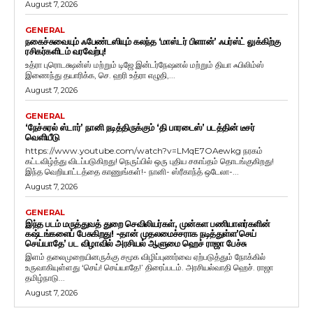
August 7, 2026
GENERAL
நகைச்சுவையும் ஃபேண்டஸியும் கலந்த ‘மாஸ்டர் பிளான்’ ஃபர்ஸ்ட் லுக்கிற்கு
ரசிகர்களிடம் வரவேற்பு!
உத்ரா புரொடக்ஷன்ஸ் மற்றும் டிஜே இன்டர்நேஷனல் மற்றும் தியா ஃபிலிம்ஸ்
இணைந்து தயாரிக்க, செ. ஹரி உத்ரா எழுதி,...
August 7, 2026
GENERAL
‘நேச்சுரல் ஸ்டார்’ நானி நடித்திருக்கும் ‘தி பாரடைஸ்’ படத்தின் டீசர்
வெளியீடு
https://www.youtube.com/watch?v=LMqE7OAewkg நரகம்
கட்டவிழ்த்து விடப்படுகிறது! நெருப்பில் ஒரு புதிய சகாப்தம் தொடங்குகிறது!
இந்த வெறியாட்டத்தை காணுங்கள்!- நானி- ஸ்ரீகாந்த் ஒடேலா-...
August 7, 2026
GENERAL
இந்த படம் மருத்துவத் துறை செவிலியர்கள், முன்கள பணியாளர்களின்
கஷ்டங்களைப் பேசுகிறது! -தான் முதலமைச்சராக நடித்துள்ள’செய்
செய்யாதே’ பட விழாவில் அரசியல் ஆளுமை ஹெச் ராஜா பேச்சு
இளம் தலைமுறையினருக்கு சமூக விழிப்புணர்வை ஏற்படுத்தும் நோக்கில்
உருவாகியுள்ளது ‘செய்! செய்யாதே!’ திரைப்படம். அரசியல்வாதி ஹெச். ராஜா
தமிழ்நாடு...
August 7, 2026