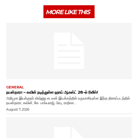
MORE LIKE THIS
GENERAL
நயன்தாரா – கவின் நடித்துள்ள ஹாய் ஆகஸ்ட் 28-ல் ரிலீஸ்!
அறிமுக இயக்குநர் விஷ்ணு எடவன் இயக்கத்தில் உருவாகியுள்ள இந்த திரைப்படத்தில்
நயன்தாரா, கவின், கே. பாக்யராஜ், பிரபு, ராதிகா...
August 7, 2026