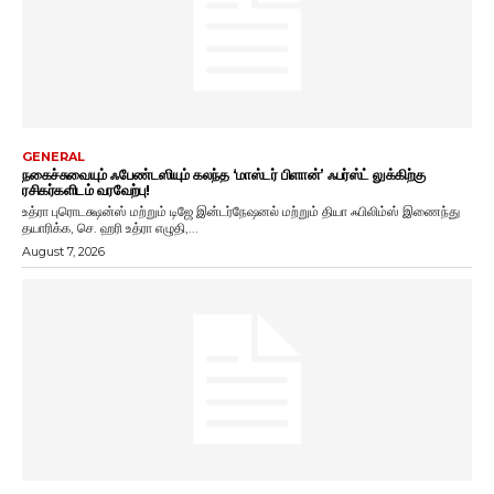
GENERAL
நகைச்சுவையும் ஃபேண்டஸியும் கலந்த ‘மாஸ்டர் பிளான்’ ஃபர்ஸ்ட் லுக்கிற்கு
ரசிகர்களிடம் வரவேற்பு!
உத்ரா புரொடக்ஷன்ஸ் மற்றும் டிஜே இன்டர்நேஷனல் மற்றும் தியா ஃபிலிம்ஸ் இணைந்து
தயாரிக்க, செ. ஹரி உத்ரா எழுதி,...
August 7, 2026