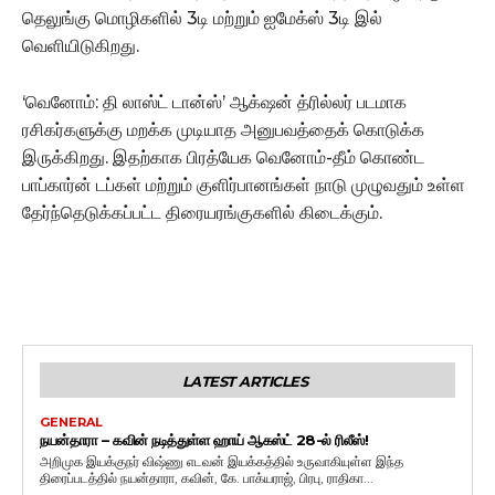
தெலுங்கு மொழிகளில் 3டி மற்றும் ஐமேக்ஸ் 3டி இல்
வெளியிடுகிறது.
‘வெனோம்: தி லாஸ்ட் டான்ஸ்’ ஆக்‌ஷன் த்ரில்லர் படமாக
ரசிகர்களுக்கு மறக்க முடியாத அனுபவத்தைக் கொடுக்க
இருக்கிறது. இதற்காக பிரத்யேக வெனோம்-தீம் கொண்ட
பாப்கார்ன் டப்கள் மற்றும் குளிர்பானங்கள் நாடு முழுவதும் உள்ள
தேர்ந்தெடுக்கப்பட்ட திரையரங்குகளில் கிடைக்கும்.
LATEST ARTICLES
GENERAL
நயன்தாரா – கவின் நடித்துள்ள ஹாய் ஆகஸ்ட் 28-ல் ரிலீஸ்!
அறிமுக இயக்குநர் விஷ்ணு எடவன் இயக்கத்தில் உருவாகியுள்ள இந்த
திரைப்படத்தில் நயன்தாரா, கவின், கே. பாக்யராஜ், பிரபு, ராதிகா...