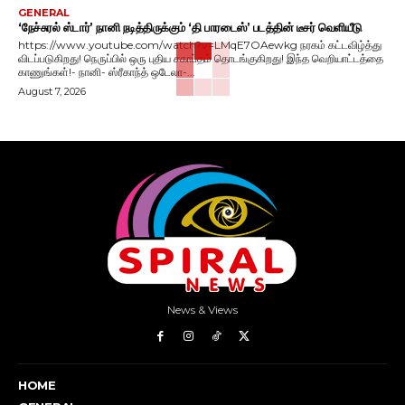
GENERAL
‘நேச்சுரல் ஸ்டார்’ நானி நடித்திருக்கும் ‘தி பாரடைஸ்’ படத்தின் டீசர் வெளியீடு
https://www.youtube.com/watch?v=LMqE7OAewkg நரகம் கட்டவிழ்த்து
விடப்படுகிறது! நெருப்பில் ஒரு புதிய சகாப்தம் தொடங்குகிறது! இந்த வெறியாட்டத்தை
காணுங்கள்!- நானி- ஸ்ரீகாந்த் ஒடேலா-...
August 7, 2026
News & Views
HOME