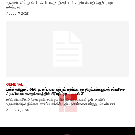
உருவாகியுள்ளது ‘செய்! செய்யாதே!’ திரைப்படம். அரசியல்வாதி ஹெச். ராஜா
தமிழ்நாடு...
August 7, 2026
GENERAL
டார்க் ஹியூமர், அதிரடி, கற்பனை மற்றும் எதிர்பாராத திருப்பங்களுடன் சர்வதேச
அளவிலான கதைக்களத்தில் விரியும் ‘மூடர் கூடம் 2’
கல்ட் கிளாசிக் அந்தஸ்து கிடைக்கும் சில திரைப்படங்கள் ஒரே இரவில்
உருவாகிவிடுவதில்லை. காலப்போக்கில், புதிய ரசிகர்களை ஈர்த்து, வெளியான...
August 6, 2026