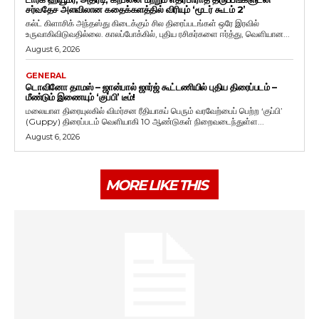
சர்வதேச அளவிலான கதைக்களத்தில் விரியும் ‘மூடர் கூடம் 2’
கல்ட் கிளாசிக் அந்தஸ்து கிடைக்கும் சில திரைப்படங்கள் ஒரே இரவில்
உருவாகிவிடுவதில்லை. காலப்போக்கில், புதிய ரசிகர்களை ஈர்த்து, வெளியான...
August 6, 2026
GENERAL
டொவினோ தாமஸ் – ஜான்பால் ஜார்ஜ் கூட்டணியில் புதிய திரைப்படம் –
மீண்டும் இணையும் ‘குப்பி’ டீம்!
மலையாள திரையுலகில் விமர்சன ரீதியாகப் பெரும் வரவேற்பைப் பெற்ற ‘குப்பி’
(Guppy) திரைப்படம் வெளியாகி 10 ஆண்டுகள் நிறைவடைந்துள்ள...
August 6, 2026
MORE LIKE THIS