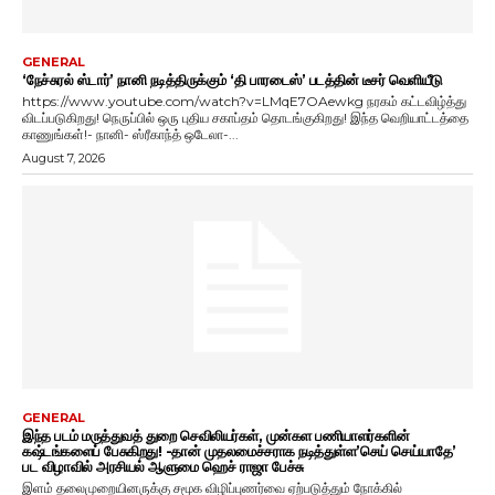
GENERAL
‘நேச்சுரல் ஸ்டார்’ நானி நடித்திருக்கும் ‘தி பாரடைஸ்’ படத்தின் டீசர் வெளியீடு
https://www.youtube.com/watch?v=LMqE7OAewkg நரகம் கட்டவிழ்த்து
விடப்படுகிறது! நெருப்பில் ஒரு புதிய சகாப்தம் தொடங்குகிறது! இந்த வெறியாட்டத்தை
காணுங்கள்!- நானி- ஸ்ரீகாந்த் ஒடேலா-...
August 7, 2026
GENERAL
இந்த படம் மருத்துவத் துறை செவிலியர்கள், முன்கள பணியாளர்களின்
கஷ்டங்களைப் பேசுகிறது! -தான் முதலமைச்சராக நடித்துள்ள’செய் செய்யாதே’
பட விழாவில் அரசியல் ஆளுமை ஹெச் ராஜா பேச்சு
இளம் தலைமுறையினருக்கு சமூக விழிப்புணர்வை ஏற்படுத்தும் நோக்கில்