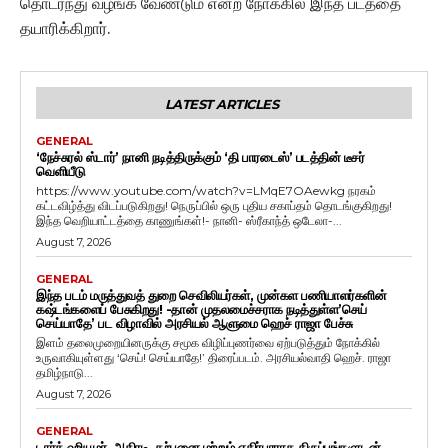
தொடர்ந்து வழங்க வேண்டும் என்ற நோக்கில் இந்த படத்தை
தயாரிக்கிறார்.
LATEST ARTICLES
GENERAL
‘நேச்சுரல் ஸ்டார்’ நானி நடித்திருக்கும் ‘தி பாரடைஸ்’ படத்தின் டீசர்
வெளியீடு
https://www.youtube.com/watch?v=LMqE7OAewkg நரகம்
கட்டவிழ்த்து விடப்படுகிறது! நெருப்பில் ஒரு புதிய சகாப்தம் தொடங்குகிறது!
இந்த வெறியாட்டத்தை காணுங்கள்!- நானி- ஸ்ரீகாந்த் ஒடேலா-...
August 7, 2026
GENERAL
இந்த படம் மருத்துவத் துறை செவிலியர்கள், முன்கள பணியாளர்களின்
கஷ்டங்களைப் பேசுகிறது! -தான் முதலமைச்சராக நடித்துள்ள’செய்
செய்யாதே’ பட விழாவில் அரசியல் ஆளுமை ஹெச் ராஜா பேச்சு
இளம் தலைமுறையினருக்கு சமூக விழிப்புணர்வை ஏற்படுத்தும் நோக்கில்
உருவாகியுள்ளது ‘செய்! செய்யாதே!’ திரைப்படம். அரசியல்வாதி ஹெச். ராஜா
தமிழ்நாடு...
August 7, 2026
GENERAL
டார்க் ஹியூமர், அதிரடி, கற்பனை மற்றும் எதிர்பாராத திருப்பங்களுடன்