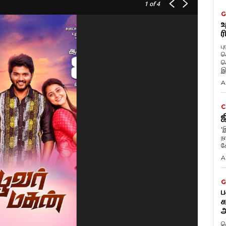
1
of 4
G
உ
ர
ப
க
க
இ
A
C
ஜ
'
நா
க
A
G
ப
க
அ
ச