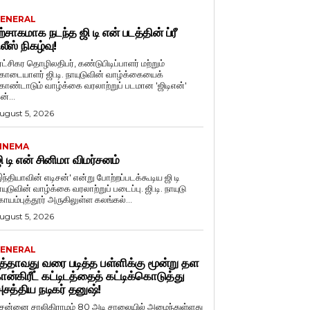
ENERAL
ற்சாகமாக நடந்த ஜி டி என் படத்தின் ப்ரீ
ிலீஸ் நிகழ்வு!
ுரட்சிகர தொழிலதிபர், கண்டுபிடிப்பாளர் மற்றும்
ொடையாளர் ஜி.டி. நாயுடுவின் வாழ்க்கையைக்
ொண்டாடும் வாழ்க்கை வரலாற்றுப் படமான 'ஜிடிஎன்'
ன்...
ugust 5, 2026
INEMA
ி டி என் சினிமா விமர்சனம்
இந்தியாவின் எடிசன்' என்று போற்றப்படக்கூடிய ஜி டி
யுடுவின் வாழ்க்கை வரலாற்றுப் படைப்பு. ஜி.டி. நாயுடு
ோயம்புத்தூர் அருகிலுள்ள கலங்கல்...
ugust 5, 2026
ENERAL
த்தாவது வரை படித்த பள்ளிக்கு மூன்று தள
ான்கிரீட் கட்டிடத்தைத் கட்டிக்கொடுத்து
சத்திய நடிகர் தனுஷ்!
ென்னை சாலிகிராமம் 80 அடி சாலையில் அமைந்துள்ளது