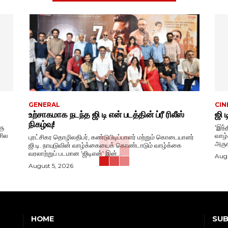
GENERAL
CIN
உற்சாகமாக நடந்த ஜி டி என் படத்தின் ப்ரீ ரிலீஸ்
ஜி 
நிகழ்வு!
ரு
'இந்
சில
வாழ்க்கை
புரட்சிகர தொழிலதிபர், கண்டுபிடிப்பாளர் மற்றும் கொடையாளர்
அருக
ஜி.டி. நாயுடுவின் வாழ்க்கையைக் கொண்டாடும் வாழ்க்கை
வரலாற்றுப் படமான 'ஜிடிஎன்' இன்...
Augu
August 5, 2026
SUB
HOME