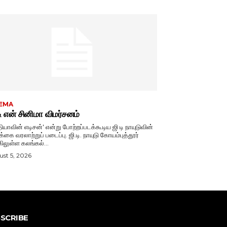
EMA
டி என் சினிமா விமர்சனம்
தியாவின் எடிசன்' என்று போற்றப்படக்கூடிய ஜி டி நாயுடுவின்
 வரலாற்றுப் படைப்பு. ஜி.டி. நாயுடு கோயம்புத்தூர்
ிலுள்ள கலங்கல்...
st 5, 2026
SCRIBE