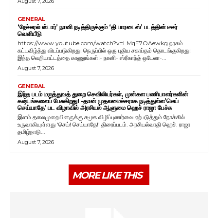
August 7, 2026
GENERAL
‘நேச்சுரல் ஸ்டார்’ நானி நடித்திருக்கும் ‘தி பாரடைஸ்’ படத்தின் டீசர்
வெளியீடு
https://www.youtube.com/watch?v=LMqE7OAewkg நரகம்
கட்டவிழ்த்து விடப்படுகிறது! நெருப்பில் ஒரு புதிய சகாப்தம் தொடங்குகிறது!
இந்த வெறியாட்டத்தை காணுங்கள்!- நானி- ஸ்ரீகாந்த் ஒடேலா-...
August 7, 2026
GENERAL
இந்த படம் மருத்துவத் துறை செவிலியர்கள், முன்கள பணியாளர்களின்
கஷ்டங்களைப் பேசுகிறது! -தான் முதலமைச்சராக நடித்துள்ள’செய்
செய்யாதே’ பட விழாவில் அரசியல் ஆளுமை ஹெச் ராஜா பேச்சு
இளம் தலைமுறையினருக்கு சமூக விழிப்புணர்வை ஏற்படுத்தும் நோக்கில்
உருவாகியுள்ளது ‘செய்! செய்யாதே!’ திரைப்படம். அரசியல்வாதி ஹெச். ராஜா
தமிழ்நாடு...
August 7, 2026
MORE LIKE THIS