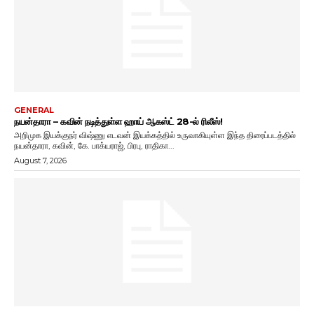
GENERAL
நயன்தாரா – கவின் நடித்துள்ள ஹாய் ஆகஸ்ட் 28-ல் ரிலீஸ்!
அறிமுக இயக்குநர் விஷ்ணு எடவன் இயக்கத்தில் உருவாகியுள்ள இந்த திரைப்படத்தில்
நயன்தாரா, கவின், கே. பாக்யராஜ், பிரபு, ராதிகா...
August 7, 2026