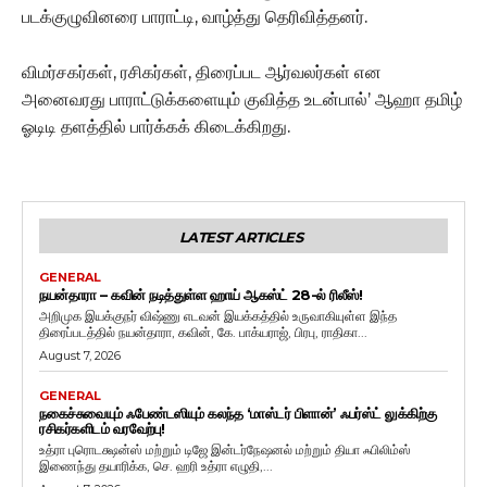
படக்குழுவினரை பாராட்டி, வாழ்த்து தெரிவித்தனர்.
விமர்சகர்கள், ரசிகர்கள், திரைப்பட ஆர்வலர்கள் என
அனைவரது பாராட்டுக்களையும் குவித்த உடன்பால்’ ஆஹா தமிழ்
ஓடிடி தளத்தில் பார்க்கக் கிடைக்கிறது.
LATEST ARTICLES
GENERAL
நயன்தாரா – கவின் நடித்துள்ள ஹாய் ஆகஸ்ட் 28-ல் ரிலீஸ்!
அறிமுக இயக்குநர் விஷ்ணு எடவன் இயக்கத்தில் உருவாகியுள்ள இந்த
திரைப்படத்தில் நயன்தாரா, கவின், கே. பாக்யராஜ், பிரபு, ராதிகா...
August 7, 2026
GENERAL
நகைச்சுவையும் ஃபேண்டஸியும் கலந்த ‘மாஸ்டர் பிளான்’ ஃபர்ஸ்ட் லுக்கிற்கு
ரசிகர்களிடம் வரவேற்பு!
உத்ரா புரொடக்ஷன்ஸ் மற்றும் டிஜே இன்டர்நேஷனல் மற்றும் தியா ஃபிலிம்ஸ்
இணைந்து தயாரிக்க, செ. ஹரி உத்ரா எழுதி,...