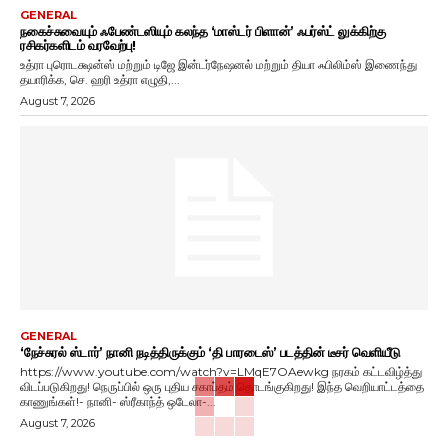
GENERAL
நகைச்சுவையும் ஃபேண்டஸியும் கலந்த ‘மாஸ்டர் பிளான்’ ஃபர்ஸ்ட் லுக்கிற்கு
ரசிகர்களிடம் வரவேற்பு!
உத்ரா புரொடக்ஷன்ஸ் மற்றும் டிஜே இன்டர்நேஷனல் மற்றும் தியா ஃபிலிம்ஸ் இணைந்து
தயாரிக்க, செ. ஹரி உத்ரா எழுதி,...
August 7, 2026
GENERAL
‘நேச்சுரல் ஸ்டார்’ நானி நடித்திருக்கும் ‘தி பாரடைஸ்’ படத்தின் டீசர் வெளியீடு
https://www.youtube.com/watch?v=LMqE7OAewkg நரகம் கட்டவிழ்த்து
விடப்படுகிறது! நெருப்பில் ஒரு புதிய சகாப்தம் தொடங்குகிறது! இந்த வெறியாட்டத்தை
காணுங்கள்!- நானி- ஸ்ரீகாந்த் ஒடேலா-...
August 7, 2026