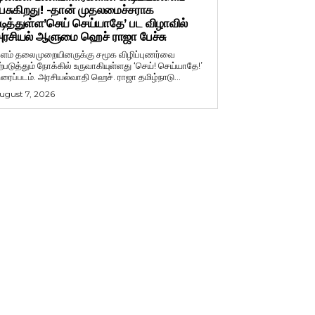
ேசுகிறது! -தான் முதலமைச்சராக
டித்துள்ள’செய் செய்யாதே’ பட விழாவில்
ரசியல் ஆளுமை ஹெச் ராஜா பேச்சு
ளம் தலைமுறையினருக்கு சமூக விழிப்புணர்வை
ற்படுத்தும் நோக்கில் உருவாகியுள்ளது ‘செய்! செய்யாதே!’
ிரைப்படம். அரசியல்வாதி ஹெச். ராஜா தமிழ்நாடு...
ugust 7, 2026