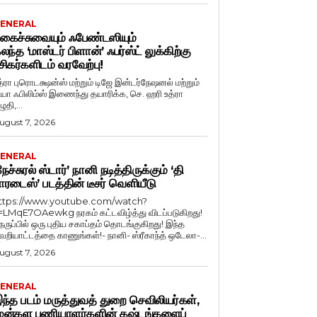
ENERAL
கைச்சுவையும் ஃபேண்டஸியும்
லந்த ‘மாஸ்டர் பிளான்’ ஃபர்ஸ்ட் லுக்கிற்கு
சிகர்களிடம் வரவேற்பு!
த்ரா புரொடக்ஷன்ஸ் மற்றும் டிஜே இன்டர்நேஷனல் மற்றும்
ியா ஃபிலிம்ஸ் இணைந்து தயாரிக்க, செ. ஹரி உத்ரா
ுதி,...
ugust 7, 2026
ENERAL
நேச்சுரல் ஸ்டார்’ நானி நடித்திருக்கும் ‘தி
ாரடைஸ்’ படத்தின் டீசர் வெளியீடு
ttps://www.youtube.com/watch?
=LMqE7OAewkg நரகம் கட்டவிழ்த்து விடப்படுகிறது!
ெருப்பில் ஒரு புதிய சகாப்தம் தொடங்குகிறது! இந்த
ெறியாட்டத்தை காணுங்கள்!- நானி- ஸ்ரீகாந்த் ஒடேலா-...
ugust 7, 2026
ENERAL
ந்த படம் மருத்துவத் துறை செவிலியர்கள்,
ுன்கள பணியாளர்களின் கஷ்டங்களைப்