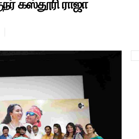
ுநர் கஸ்தூரி ராஜா