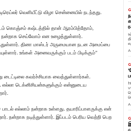
G
டிரெய்லர் வெளியீட்டு விழா சென்னையில் நடந்தது.
ந
க
ர
டம் கொஞ்சம் கஷ்டத்தில் தான் ஆரம்பித்தோம்,
உ
 நன்றாக செய்வோம் என உழைத்துள்ளார்.
த
எழ
ுள்ளார். தினா மாஸ்டர் அருமையான நடன அமைப்பை
A
்ளார். உங்கள் அனைவருக்கும் படம் பிடிக்கும்”
G
‘
ப
்னு டைட்டிலை கவர்ச்சியாக வைத்துள்ளார்கள்.
h
். எல்லா டெக்னிசியன்களுக்கும் என்னுடைய
v
ார்.
ந
வ
A
 பாடல் எல்லாம் நன்றாக உள்ளது. தயாரிப்பாளருக்கு என்
ர். நன்றாக நடித்துள்ளார். இப்படம் பெரிய வெற்றி பெற
G
இ
ம