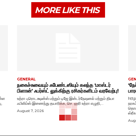
MORE LIKE THIS
GENERAL
GE
நகைச்சுவையும் ஃபேண்டஸியும் கலந்த ‘மாஸ்டர்
‘நேச
பிளான்’ ஃபர்ஸ்ட் லுக்கிற்கு ரசிகர்களிடம் வரவேற்பு!
பார
ள்ள
உத்ரா புரொடக்ஷன்ஸ் மற்றும் டிஜே இன்டர்நேஷனல் மற்றும் தியா
htt
ு,
ஃபிலிம்ஸ் இணைந்து தயாரிக்க, செ. ஹரி உத்ரா எழுதி,...
நரகம
தொடங
August 7, 2026
ஸ்ரீ
Augu