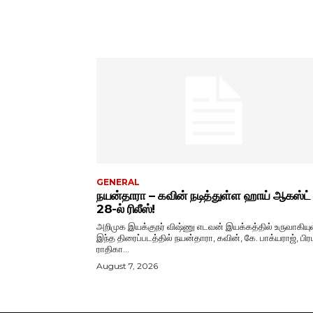
GENERAL
நயன்தாரா – கவின் நடித்துள்ள ஹாய் ஆகஸ்ட்
28-ல் ரிலீஸ்!
அறிமுக இயக்குநர் விஷ்ணு எடவன் இயக்கத்தில் உருவாகியு
இந்த திரைப்படத்தில் நயன்தாரா, கவின், கே. பாக்யராஜ், பிரப
ராதிகா...
August 7, 2026