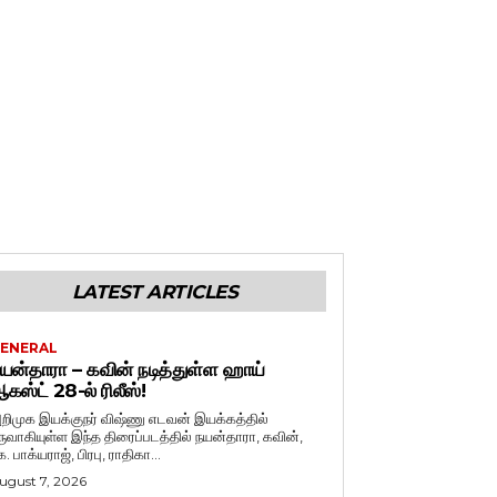
LATEST ARTICLES
ENERAL
யன்தாரா – கவின் நடித்துள்ள ஹாய்
கஸ்ட் 28-ல் ரிலீஸ்!
றிமுக இயக்குநர் விஷ்ணு எடவன் இயக்கத்தில்
ருவாகியுள்ள இந்த திரைப்படத்தில் நயன்தாரா, கவின்,
. பாக்யராஜ், பிரபு, ராதிகா...
ugust 7, 2026