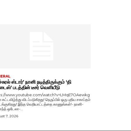
NERAL
்சுரல் ஸ்டார்’ நானி நடித்திருக்கும் ‘தி
டைஸ்’ படத்தின் டீசர் வெளியீடு
ps://www.youtube.com/watch?v=LMqE7OAewkg
் கட்டவிழ்த்து விடப்படுகிறது! நெருப்பில் ஒரு புதிய சகாப்தம்
்குகிறது! இந்த வெறியாட்டத்தை காணுங்கள்!- நானி-
காந்த் ஒடேலா-...
st 7, 2026