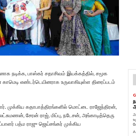
க நடிக்க, பாஸ்கர் சதாசிவம் இயக்கத்தில், சமூக
 காமெடி எண்டர்டெயினராக உருவாகியுள்ள திரைப்படம்
G
ந
ர். முக்கிய கதாபாத்திரங்களில் மொட்டை ராஜேந்திரன்,
ஆ
அ
ட்சுமணன், சேரன் ராஜ், மிப்பு, நடேசன், அங்காடித்தெரு
உ
்பாளர் பத்ம ராஜு ஜெய்சங்கர் முக்கிய
கே
A