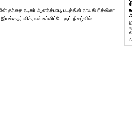
ப
ந
ன் தந்தை நடிகர் ஆனந்த்பாபு, படத்தின் நாயகி ரித்விகா
அ
 இயக்குநர் விக்ரமன்உள்ளிட்டோரும் நிகழ்வில்
இ
ஏ
த
A