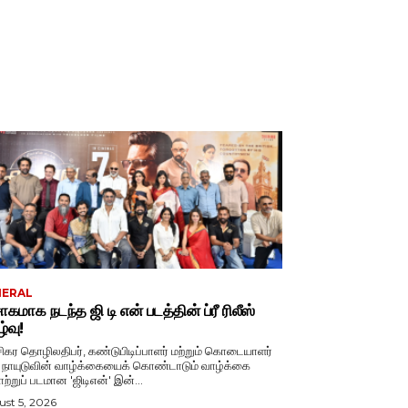
NERAL
சாகமாக நடந்த ஜி டி என் படத்தின் ப்ரீ ரிலீஸ்
்வு!
்சிகர தொழிலதிபர், கண்டுபிடிப்பாளர் மற்றும் கொடையாளர்
ி. நாயுடுவின் வாழ்க்கையைக் கொண்டாடும் வாழ்க்கை
ற்றுப் படமான 'ஜிடிஎன்' இன்...
st 5, 2026