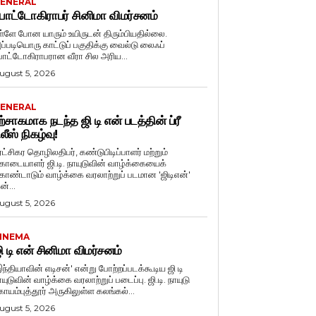
ENERAL
ோட்டோகிராபர் சினிமா விமர்சனம்
ள்ளே போன யாரும் உயிருடன் திரும்பியதில்லை.
ப்படியொரு காட்டுப் பகுதிக்கு வைல்டு லைஃப்
ோட்டோகிராபரான வீரா சில அரிய...
ugust 5, 2026
ENERAL
ற்சாகமாக நடந்த ஜி டி என் படத்தின் ப்ரீ
ிலீஸ் நிகழ்வு!
ுரட்சிகர தொழிலதிபர், கண்டுபிடிப்பாளர் மற்றும்
ொடையாளர் ஜி.டி. நாயுடுவின் வாழ்க்கையைக்
ொண்டாடும் வாழ்க்கை வரலாற்றுப் படமான 'ஜிடிஎன்'
ன்...
ugust 5, 2026
INEMA
ி டி என் சினிமா விமர்சனம்
இந்தியாவின் எடிசன்' என்று போற்றப்படக்கூடிய ஜி டி
யுடுவின் வாழ்க்கை வரலாற்றுப் படைப்பு. ஜி.டி. நாயுடு
ோயம்புத்தூர் அருகிலுள்ள கலங்கல்...
ugust 5, 2026