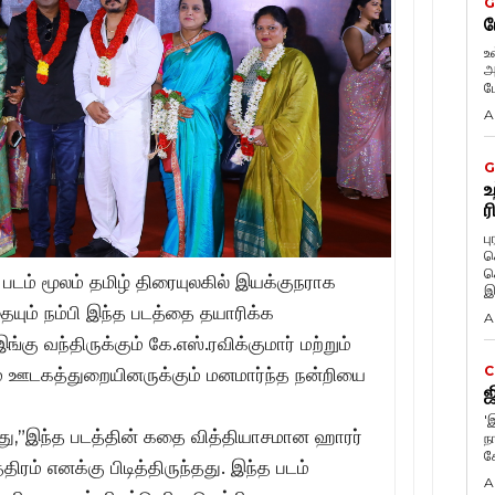
G
ப
உ
அ
ப
A
G
உ
ர
ப
க
க
 படம் மூலம் தமிழ் திரையுலகில் இயக்குநராக
இ
யும் நம்பி இந்த படத்தை தயாரிக்க
A
்கு வந்திருக்கும் கே.எஸ்.ரவிக்குமார் மற்றும்
C
்கும் ஊடகத்துறையினருக்கும் மனமார்ந்த நன்றியை
ஜ
'
ோது,”இந்த படத்தின் கதை வித்தியாசமான ஹாரர்
நா
க
ம் எனக்கு பிடித்திருந்தது. இந்த படம்
A