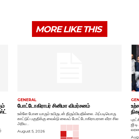
MORE LIKE THIS
GENERAL
GE
ும்
போட்டோகிராபர் சினிமா விமர்சனம்
உற்
்ட்
நிகழ
உள்ளே போன யாரும் உயிருடன் திரும்பியதில்லை. அப்படியொரு
காட்டுப் பகுதிக்கு வைல்டு லைஃப் போட்டோகிராபரான வீரா சில
புரட
அரிய...
ஜி.ட
வரலா
்
August 5, 2026
Augu