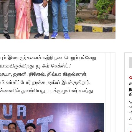
ியும் இளைஞர்களைச் சுற்றி நடைபெறும் பல்வேறு
கவிருக்கிறது ‘யூ ஆர் நெக்ஸ்ட்.’
ி, உதயா, ஜனனி, தினேஷ், திவ்யா கிருஷ்ணன்,
G
சமி உள்ளிட்டோர் நடிக்க, ஷரீஃப் இயக்குகிறார்.
ச
ந
சென்னையில் துவங்கியது. படக்குழுவினர் கலந்து
ம
'
உ
ய
A