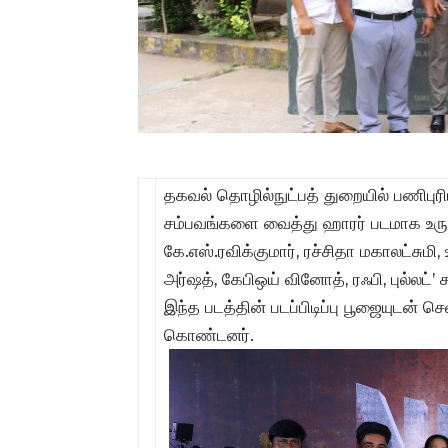
தகவல் தொழில்நுட்பத் துறையில் பணிபுர
சம்பவங்களை வைத்து ஹாரர் படமாக உருவா
கே.எஸ்.ரவிக்குமார், ரச்சிதா மகாலட்சும
அர்ஷத், கேபிஒய் வினோத், ரஃபி, புல்லட்’ 
இந்த படத்தின் படப்பிடிப்பு பூஜையுடன் 
கொண்டனர்.