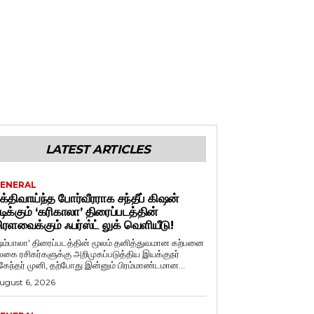
LATEST ARTICLES
ENERAL
க்திவாய்ந்த போர்வீரராக சந்தீப் கிஷன்
டிக்கும் ‘கரிகாலா’ திரைப்படத்தின்
ிரளவைக்கும் ஃபர்ஸ்ட் லுக் வெளியீடு!
ஷம்பாலா' திரைப்படத்தின் மூலம் தனித்துவமான கற்பனை
லகை ரசிகர்களுக்கு அறிமுகப்படுத்திய இயக்குநர்
ுகேந்தர் முனி, தற்போது இன்னும் பிரம்மாண்டமான...
ugust 6, 2026