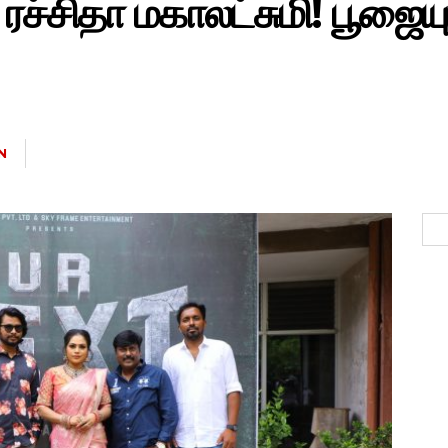
, ரச்சிதா மகாலட்சுமி! பூஜை
N