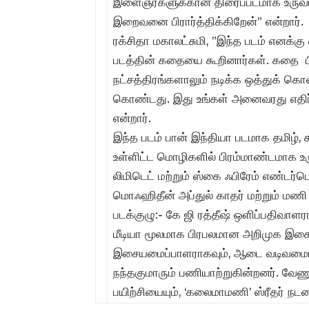
இளைஞர்களுக்கான திரைப்படமாக உருவாக
இறைவனை பிரார்த்திக்கிறேன்” என்றார்.
ரக்சிதா மகாலட்சுமி, ”இந்த படம் எனக்கு
படத்தின் கதையை கூறினார்கள். கதை பிடித
நட்சத்திரங்களாலும் நடிக்க ஒத்துக் 
கொண்டது. இது உங்கள் அனைவரது எதிர்பார
என்றார்.
இந்த படம் பான் இந்தியா படமாக தமிழ், 
உள்ளிட்ட மொழிகளில் பிரம்மாண்டமாக உர
லிமிடெட் மற்றும் ஸ்கை ஃபிரேம் எண்டர்
மொஃஹிதீன் அப்துல் காதர் மற்றும் மண
படக்குழு:- கே ஜி ரத்தீஷ் ஒளிப்பதிவாளர
மீடியா மூலமாக பிரபலமான அறிமுக இசை
இசையமைப்பாளராகவும், ஆடை வடிவமைப்பா
நந்தகுமாரும் பணியாற்றுகின்றனர். வே
பயிற்சியையும், ‘கலைமாமணி’ ஸ்ரீதர் நட