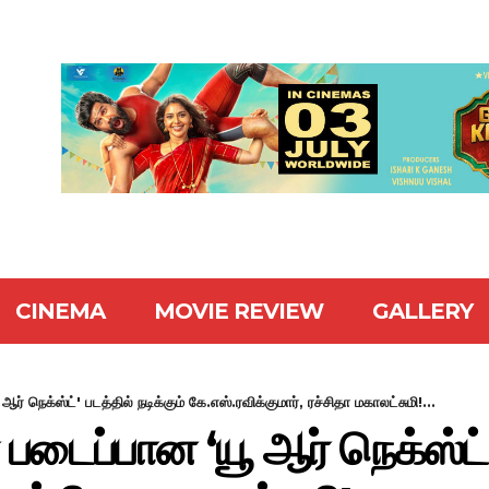
CINEMA
MOVIE REVIEW
GALLERY
் நெக்ஸ்ட்' படத்தில் நடிக்கும் கே.எஸ்.ரவிக்குமார், ரச்சிதா மகாலட்சுமி!...
படைப்பான ‘யூ ஆர் நெக்ஸ்ட்’ 