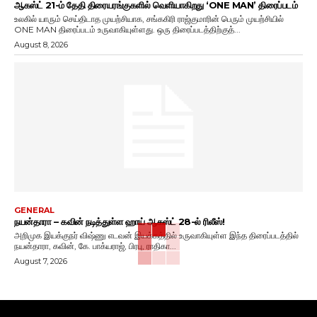
ஆகஸ்ட் 21-ம் தேதி திரையரங்குகளில் வெளியாகிறது ‘ONE MAN’ திரைப்படம்
உலகில் யாரும் செய்திடாத முயற்சியாக, சங்ககிரி ராஜ்குமாரின் பெரும் முயற்சியில்
ONE MAN திரைப்படம் உருவாகியுள்ளது. ஒரு திரைப்படத்திற்குத்...
August 8, 2026
GENERAL
நயன்தாரா – கவின் நடித்துள்ள ஹாய் ஆகஸ்ட் 28-ல் ரிலீஸ்!
அறிமுக இயக்குநர் விஷ்ணு எடவன் இயக்கத்தில் உருவாகியுள்ள இந்த திரைப்படத்தில்
நயன்தாரா, கவின், கே. பாக்யராஜ், பிரபு, ராதிகா...
August 7, 2026