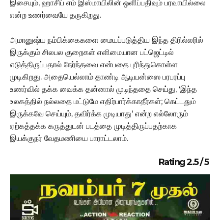
இசையும், ஹாசிப் எம் இஸ்மாயிலின் ஒளிப்பதிவும் பரவாயில்லை
என்ற உணர்வையே தருகிறது.
அமானுஷ்ய நம்பிக்கைகளை மையப்படுத்திய இந்த திரில்லரில்
இருக்கும் சிலபல குறைகள் எளிமையான பட்ஜெட்டில்
எடுத்திருப்பதால் நேர்ந்தவை என்பதை புரிந்துகொள்ள
முடிகிறது. அதையெல்லாம் தாண்டி ஆடியன்ஸை பரபரப்பு
உணர்வில் தக்க வைக்க தன்னால் முடிந்ததை செய்து, ‘இந்த
உலகத்தில் நல்லதை மட்டுமே எதிர்பார்க்காதீர்கள்; கெட்டதும்
இருக்கவே செய்யும், தவிர்க்க முடியாது’ என்ற எல்லோரும்
ஏற்கத்தக்க கருத்துடன் படத்தை முடித்திருப்பதற்காக
இயக்குநர் வேதமணியை பாராட்டலாம்.
Rating 2.5 / 5