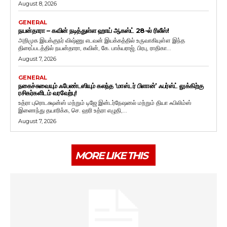
August 8, 2026
GENERAL
நயன்தாரா – கவின் நடித்துள்ள ஹாய் ஆகஸ்ட் 28-ல் ரிலீஸ்!
அறிமுக இயக்குநர் விஷ்ணு எடவன் இயக்கத்தில் உருவாகியுள்ள இந்த
திரைப்படத்தில் நயன்தாரா, கவின், கே. பாக்யராஜ், பிரபு, ராதிகா...
August 7, 2026
GENERAL
நகைச்சுவையும் ஃபேண்டஸியும் கலந்த ‘மாஸ்டர் பிளான்’ ஃபர்ஸ்ட் லுக்கிற்கு
ரசிகர்களிடம் வரவேற்பு!
உத்ரா புரொடக்ஷன்ஸ் மற்றும் டிஜே இன்டர்நேஷனல் மற்றும் தியா ஃபிலிம்ஸ்
இணைந்து தயாரிக்க, செ. ஹரி உத்ரா எழுதி,...
August 7, 2026
MORE LIKE THIS