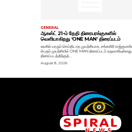
GENERAL
ஆகஸ்ட் 21-ம் தேதி திரையரங்குகளில்
வெளியாகிறது ‘ONE MAN’ திரைப்படம்
உலகில் யாரும் செய்திடாத முயற்சியாக, சங்ககிரி ராஜ்குமாரி
பெரும் முயற்சியில் ONE MAN திரைப்படம் உருவாகியுள்ளது
திரைப்படத்திற்குத்...
August 8, 2026