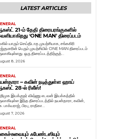
LATEST ARTICLES
ENERAL
கஸ்ட் 21-ம் தேதி திரையரங்குகளில்
ெளியாகிறது ‘ONE MAN’ திரைப்படம்
லகில் யாரும் செய்திடாத முயற்சியாக, சங்ககிரி
ாஜ்குமாரின் பெரும் முயற்சியில் ONE MAN திரைப்படம்
ருவாகியுள்ளது. ஒரு திரைப்படத்திற்குத்...
ugust 8, 2026
ENERAL
யன்தாரா – கவின் நடித்துள்ள ஹாய்
கஸ்ட் 28-ல் ரிலீஸ்!
றிமுக இயக்குநர் விஷ்ணு எடவன் இயக்கத்தில்
ருவாகியுள்ள இந்த திரைப்படத்தில் நயன்தாரா, கவின்,
. பாக்யராஜ், பிரபு, ராதிகா...
ugust 7, 2026
ENERAL
கைச்சுவையும் ஃபேண்டஸியும்