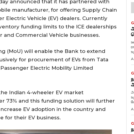
oday announced that it has partnered with
obile manufacturer, for offering Supply Chain
r Electric Vehicle (EV) dealers. Currently
G
entory funding limits to the ICE dealerships
ஆ
வ
er and Commercial Vehicle businesses.
உ
ர
 (MoU) will enable the Bank to extend
உ
clusively for procurement of EVs from Tata
A
 Passenger Electric Mobility Limited
G
ந
ஆ
the Indian 4-wheeler EV market
அ
உ
 73% and this funding solution will further
கே
increase EV adoption in the country and
A
e for their EV business.
G
ந