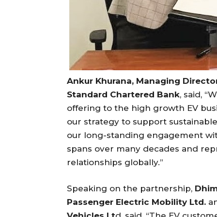
Ankur Khurana, Managing Director 
Standard Chartered Bank
, said, 
offering to the high growth EV busi
our strategy to support sustainable
our long-standing engagement wit
spans over many decades and repr
relationships globally.”
Speaking on the partnership,
Dhim
Passenger Electric Mobility Ltd.
a
Vehicles Lt
d, said, “The EV custom