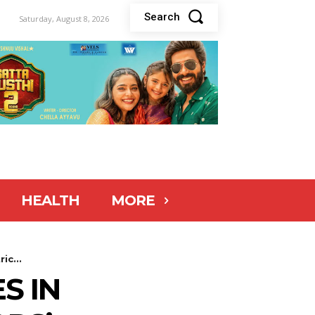
Search
Saturday, August 8, 2026
HEALTH
MORE
ic...
S IN