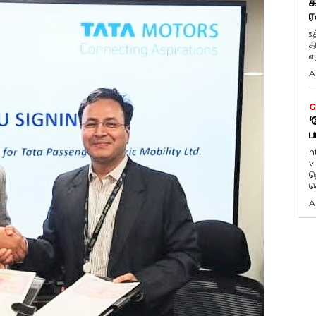
க
ர
உ
த
எழ
A
G
‘
ப
h
v
ந
வ
A