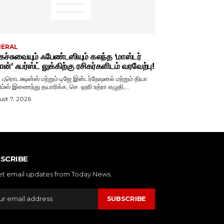
NERAL
ச்சுவையும் ஃபேண்டஸியும் கலந்த ‘மாஸ்டர்
ான்’ ஃபர்ஸ்ட் லுக்கிற்கு ரசிகர்களிடம் வரவேற்பு!
ா புரொடக்ஷன்ஸ் மற்றும் டிஜே இன்டர்நேஷனல் மற்றும் தியா
ிம்ஸ் இணைந்து தயாரிக்க, செ. ஹரி உத்ரா எழுதி,...
st 7, 2026
SCRIBE
et email updates from Today News.
SUBSCRIBE