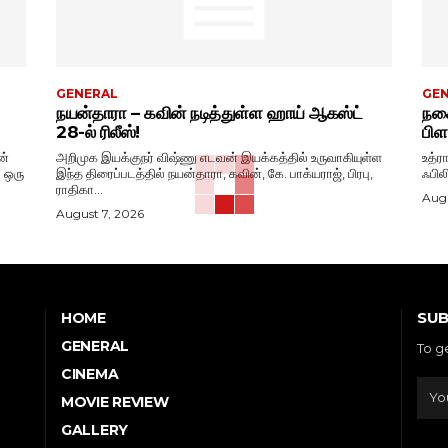
GENERAL
GE
நயன்தாரா – கவின் நடித்துள்ள ஹாய் ஆகஸ்ட்
நகை
28-ல் ரிலீஸ்!
பிள
ன்
அறிமுக இயக்குநர் விஷ்ணு எடவன் இயக்கத்தில் உருவாகியுள்ள
உத்ர
. ஒரு
இந்த திரைப்படத்தில் நயன்தாரா, கவின், கே. பாக்யராஜ், பிரபு,
ஃபில
ராதிகா...
Augu
August 7, 2026
SUB
HOME
GENERAL
To g
CINEMA
MOVIE REVIEW
GALLERY