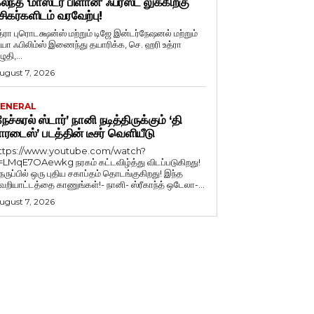
லந்த ‘மாஸ்டர் பிளான்’ ஃபர்ஸ்ட் லுக்கிற்கு
சிகர்களிடம் வரவேற்பு!
த்ரா புரொடக்ஷன்ஸ் மற்றும் டிஜே இன்டர்நேஷனல் மற்றும்
ியா ஃபிலிம்ஸ் இணைந்து தயாரிக்க, செ. ஹரி உத்ரா
ுதி,...
ugust 7, 2026
ENERAL
நேச்சுரல் ஸ்டார்’ நானி நடித்திருக்கும் ‘தி
ாரடைஸ்’ படத்தின் டீசர் வெளியீடு
ttps://www.youtube.com/watch?
=LMqE7OAewkg நரகம் கட்டவிழ்த்து விடப்படுகிறது!
ெருப்பில் ஒரு புதிய சகாப்தம் தொடங்குகிறது! இந்த
ெறியாட்டத்தை காணுங்கள்!- நானி- ஸ்ரீகாந்த் ஒடேலா-...
ugust 7, 2026