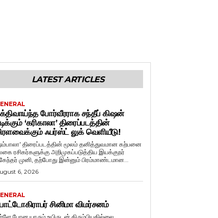
LATEST ARTICLES
ENERAL
க்திவாய்ந்த போர்வீரராக சந்தீப் கிஷன்
டிக்கும் ‘கரிகாலா’ திரைப்படத்தின்
ிரளவைக்கும் ஃபர்ஸ்ட் லுக் வெளியீடு!
ஷம்பாலா' திரைப்படத்தின் மூலம் தனித்துவமான கற்பனை
லகை ரசிகர்களுக்கு அறிமுகப்படுத்திய இயக்குநர்
ுகேந்தர் முனி, தற்போது இன்னும் பிரம்மாண்டமான...
ugust 6, 2026
ENERAL
ோட்டோகிராபர் சினிமா விமர்சனம்
ள்ளே போன யாரும் உயிருடன் திரும்பியதில்லை.