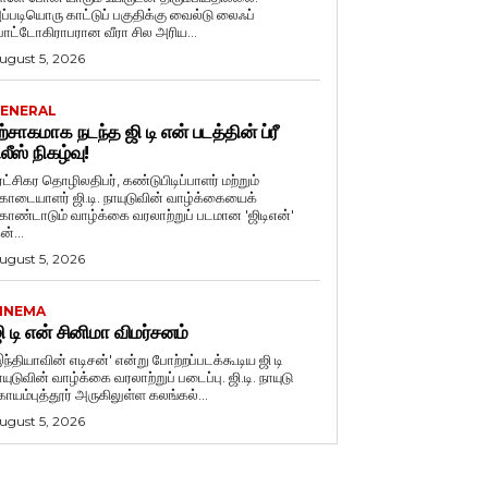
ப்படியொரு காட்டுப் பகுதிக்கு வைல்டு லைஃப்
ோட்டோகிராபரான வீரா சில அரிய...
ugust 5, 2026
ENERAL
ற்சாகமாக நடந்த ஜி டி என் படத்தின் ப்ரீ
ிலீஸ் நிகழ்வு!
ுரட்சிகர தொழிலதிபர், கண்டுபிடிப்பாளர் மற்றும்
ொடையாளர் ஜி.டி. நாயுடுவின் வாழ்க்கையைக்
ொண்டாடும் வாழ்க்கை வரலாற்றுப் படமான 'ஜிடிஎன்'
ன்...
ugust 5, 2026
INEMA
ி டி என் சினிமா விமர்சனம்
இந்தியாவின் எடிசன்' என்று போற்றப்படக்கூடிய ஜி டி
யுடுவின் வாழ்க்கை வரலாற்றுப் படைப்பு. ஜி.டி. நாயுடு
ோயம்புத்தூர் அருகிலுள்ள கலங்கல்...
ugust 5, 2026