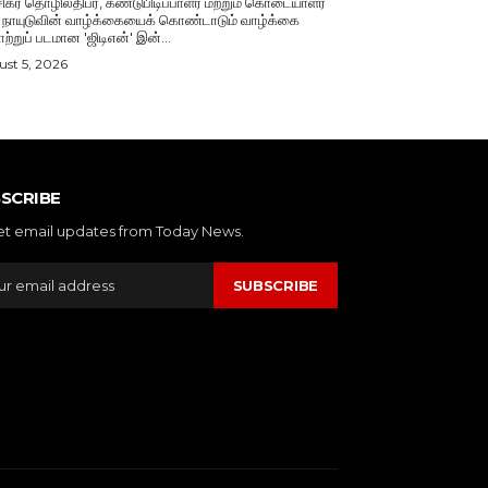
்சிகர தொழிலதிபர், கண்டுபிடிப்பாளர் மற்றும் கொடையாளர்
ி. நாயுடுவின் வாழ்க்கையைக் கொண்டாடும் வாழ்க்கை
ற்றுப் படமான 'ஜிடிஎன்' இன்...
st 5, 2026
SCRIBE
et email updates from Today News.
SUBSCRIBE