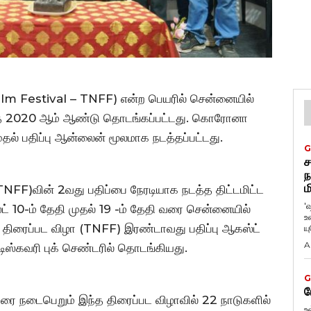
ilm Festival – TNFF) என்ற பெயரில் சென்னையில்
டந்த 2020 ஆம் ஆண்டு தொடங்கப்பட்டது. கொரோனா
ல் பதிப்பு ஆன்லைன் மூலமாக நடத்தப்பட்டது.
G
ச
ந
ம
(TNFF)வின் 2வது பதிப்பை நேரடியாக நடத்த திட்டமிட்ட
'
் 10-ம் தேதி முதல் 19 -ம் தேதி வரை சென்னையில்
உ
டு திரைப்பட விழா (TNFF) இரண்டாவது பதிப்பு ஆகஸ்ட்
ய
A
ிஸ்கவரி புக் செண்டரில் தொடங்கியது.
G
ப
ரை நடைபெறும் இந்த திரைப்பட விழாவில் 22 நாடுகளில்
உ