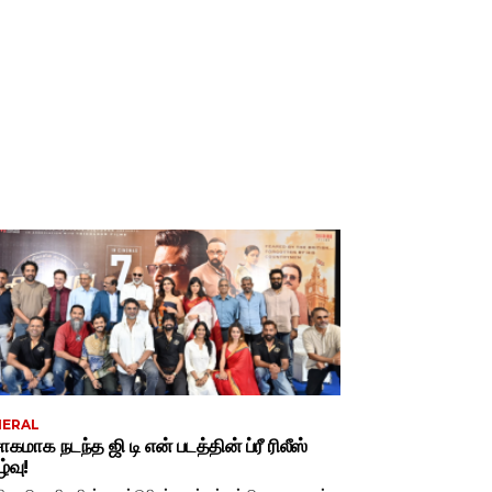
NERAL
சாகமாக நடந்த ஜி டி என் படத்தின் ப்ரீ ரிலீஸ்
்வு!