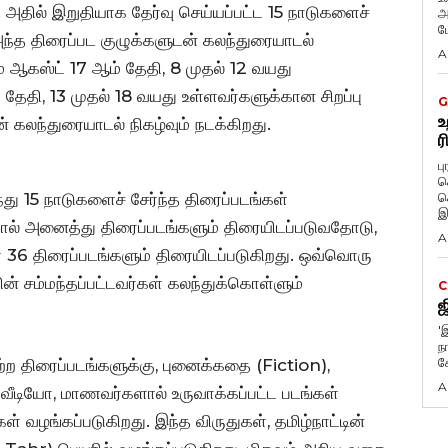
. அதில் இறுதியாக தேர்வு செய்யப்பட்ட 15 நாடுகளைச்
அ
ப
 அந்த திரைப்பட குழுக்களுடன் கலந்துரையாடல்
A
ரும் ஆகஸ்ட் 17 ஆம் தேதி, 8 முதல் 12 வயது
 தேதி, 13 முதல் 18 வயது உள்ளவர்களுக்கான சிறப்பு
G
உ
் கலந்துரையாடல் நிகழ்வும் நடக்கிறது.
ர
ப
க
்து 15 நாடுகளைச் சேர்ந்த திரைப்படங்கள்
க
இ
ளதால் அனைத்து திரைப்படங்களும் திரையிடப்படுவதோடு,
A
்ள 36 திரைப்படங்களும் திரையிடப்படுகிறது. ஒவ்வொரு
ின் சம்மந்தப்பட்டவர்கள் கலந்துக்கொள்ளும்
C
ஜ
'
நா
க
்ற திரைப்படங்களுக்கு, புனைக்கதை (Fiction),
A
வீடியோ, மாணவர்களால் உருவாக்கப்பட்ட படங்கள்
கள் வழங்கப்படுகிறது. இந்த விருதுகள், தமிழ்நாட்டின்