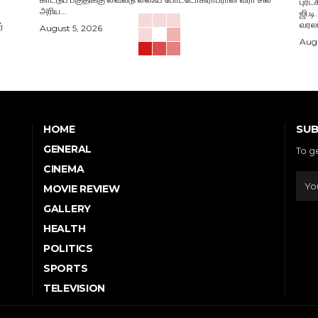
புரட
அரிய...
ஜி.ட
வரலா
்
August 5, 2026
Augu
SUB
HOME
GENERAL
To g
CINEMA
MOVIE REVIEW
GALLERY
HEALTH
POLITICS
SPORTS
TELEVISION