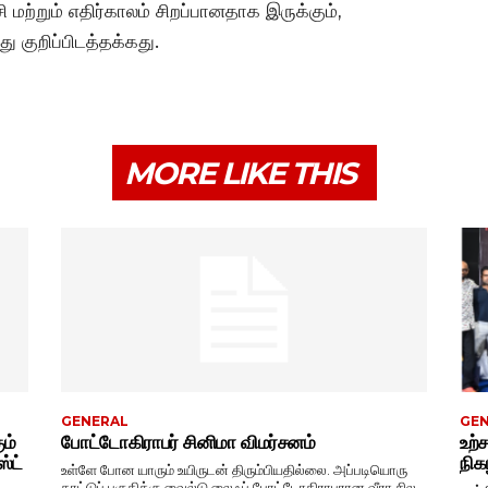
ி மற்றும் எதிர்காலம் சிறப்பானதாக இருக்கும்,
ு குறிப்பிடத்தக்கது.
MORE LIKE THIS
GENERAL
GE
ும்
போட்டோகிராபர் சினிமா விமர்சனம்
உற்
்ட்
நிகழ
உள்ளே போன யாரும் உயிருடன் திரும்பியதில்லை. அப்படியொரு
காட்டுப் பகுதிக்கு வைல்டு லைஃப் போட்டோகிராபரான வீரா சில