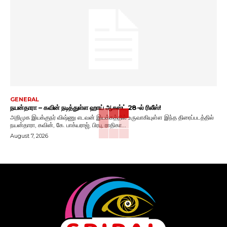
GENERAL
நயன்தாரா – கவின் நடித்துள்ள ஹாய் ஆகஸ்ட் 28-ல் ரிலீஸ்!
அறிமுக இயக்குநர் விஷ்ணு எடவன் இயக்கத்தில் உருவாகியுள்ள இந்த திரைப்படத்தில்
நயன்தாரா, கவின், கே. பாக்யராஜ், பிரபு, ராதிகா...
August 7, 2026