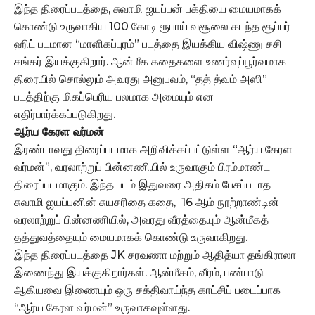
இந்த திரைப்படத்தை, சுவாமி ஐயப்பன் பக்தியை மையமாகக்
கொண்டு உருவாகிய 100 கோடி ரூபாய் வசூலை கடந்த சூப்பர்
ஹிட் படமான “மாளிகப்புரம்” படத்தை இயக்கிய விஷ்ணு சசி
சங்கர் இயக்குகிறார். ஆன்மீக கதைகளை உணர்வுப்பூர்வமாக
திரையில் சொல்லும் அவரது அனுபவம், “தத் த்வம் அஸி”
படத்திற்கு மிகப்பெரிய பலமாக அமையும் என
எதிர்பார்க்கப்படுகிறது.
ஆர்ய கேரள வர்மன்
இரண்டாவது திரைப்படமாக அறிவிக்கப்பட்டுள்ள “ஆர்ய கேரள
வர்மன்”, வரலாற்றுப் பின்னணியில் உருவாகும் பிரம்மாண்ட
திரைப்படமாகும். இந்த படம் இதுவரை அதிகம் பேசப்படாத
சுவாமி ஐயப்பனின் சுயசரிதை கதை, 16 ஆம் நூற்றாண்டின்
வரலாற்றுப் பின்னணியில், அவரது வீரத்தையும் ஆன்மீகத்
தத்துவத்தையும் மையமாகக் கொண்டு உருவாகிறது.
இந்த திரைப்படத்தை JK சரவணா மற்றும் ஆதித்யா தங்கிராலா
இணைந்து இயக்குகிறார்கள். ஆன்மீகம், வீரம், பண்பாடு
ஆகியவை இணையும் ஒரு சக்திவாய்ந்த காட்சிப் படைப்பாக
“ஆர்ய கேரள வர்மன்” உருவாகவுள்ளது.