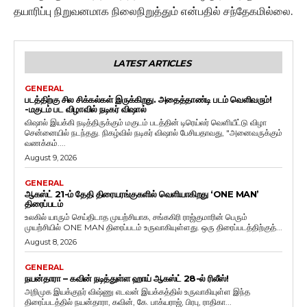
தயாரிப்பு நிறுவனமாக நிலைநிறுத்தும் என்பதில் சந்தேகமில்லை.
LATEST ARTICLES
GENERAL
படத்திற்கு சில சிக்கல்கள் இருக்கிறது. அதைத்தாண்டி படம் வெளிவரும்!
-மகுடம் பட விழாவில் நடிகர் விஷால்
விஷால் இயக்கி நடித்திருக்கும் மகுடம் படத்தின் டிரெய்லர் வெளியீட்டு விழா
சென்னையில் நடந்தது. நிகழ்வில் நடிகர் விஷால் பேசியதாவது, "அனைவருக்கும்
வணக்கம்....
August 9, 2026
GENERAL
ஆகஸ்ட் 21-ம் தேதி திரையரங்குகளில் வெளியாகிறது ‘ONE MAN’
திரைப்படம்
உலகில் யாரும் செய்திடாத முயற்சியாக, சங்ககிரி ராஜ்குமாரின் பெரும்
முயற்சியில் ONE MAN திரைப்படம் உருவாகியுள்ளது. ஒரு திரைப்படத்திற்குத்...
August 8, 2026
GENERAL
நயன்தாரா – கவின் நடித்துள்ள ஹாய் ஆகஸ்ட் 28-ல் ரிலீஸ்!
அறிமுக இயக்குநர் விஷ்ணு எடவன் இயக்கத்தில் உருவாகியுள்ள இந்த
திரைப்படத்தில் நயன்தாரா, கவின், கே. பாக்யராஜ், பிரபு, ராதிகா...