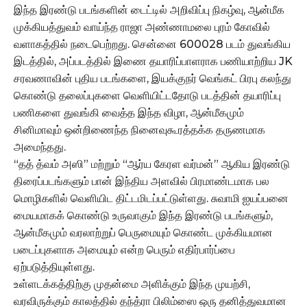
இந்த இரண்டு படங்களின் டைட்டில் அறிவிப்பு நிகழ்வு, ஆன்மீக
முக்கியத்துவம் வாய்ந்த ராஜா அண்ணாமலை புரம் கோவில்
வளாகத்தில் நடைபெற்றது. சென்னை 600028 படம் துவங்கிய
இடத்தில், அப்படத்தில் இணை தயாரிப்பாளராக பணியாற்றிய JK
சரவணாவின் புதிய படங்களை, இயக்குநர் வெங்கட் பிரபு கலந்து
கொண்டு தலைப்புகளை வெளியிட்டதோடு படத்தின் தயாரிப்பு
பணிகளை துவங்கி வைத்த இந்த விழா, ஆன்மீகமும்
சினிமாவும் ஒன்றிணைந்த நினைவுகூரத்தக்க தருணமாக
அமைந்தது.
“தத் த்வம் அஸி” மற்றும் “ஆர்ய கேரள வர்மன்” ஆகிய இரண்டு
திரைப்படங்களும் பான் இந்திய அளவில் பிரமாண்டமாக பல
மொழிகளில் வெளியிட திட்டமிடப்பட்டுள்ளது. சுவாமி ஐயப்பனை
மையமாகக் கொண்டு உருவாகும் இந்த இரண்டு படங்களும்,
ஆன்மீகமும் வரலாற்றுப் பெருமையும் கொண்ட முக்கியமான
படைப்புகளாக அமையும் என்ற பெரும் எதிர்பார்ப்பை
ஏற்படுத்தியுள்ளது.
உள்ளடக்கத்திற்கு முதன்மை அளிக்கும் இந்த முயற்சி,
வரவிருக்கும் காலத்தில் தந்த்ரா பிலிம்ஸை ஒரு தனித்துவமான