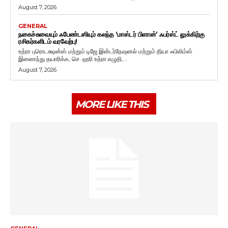
August 7, 2026
GENERAL
நகைச்சுவையும் ஃபேண்டஸியும் கலந்த ‘மாஸ்டர் பிளான்’ ஃபர்ஸ்ட் லுக்கிற்கு
ரசிகர்களிடம் வரவேற்பு!
உத்ரா புரொடக்ஷன்ஸ் மற்றும் டிஜே இன்டர்நேஷனல் மற்றும் தியா ஃபிலிம்ஸ்
இணைந்து தயாரிக்க, செ. ஹரி உத்ரா எழுதி,...
August 7, 2026
MORE LIKE THIS