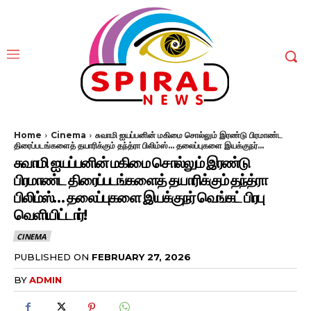
Home
Cinema
சுவாமி ஐயப்பனின் மகிமை சொல்லும் இரண்டு பிரமாண்ட
திரைப்படங்களைத் தயாரிக்கும் தந்த்ரா பிலிம்ஸ்... தலைப்புகளை இயக்குநர்...
சுவாமி ஐயப்பனின் மகிமை சொல்லும் இரண்டு
பிரமாண்ட திரைப்படங்களைத் தயாரிக்கும் தந்த்ரா
பிலிம்ஸ்… தலைப்புகளை இயக்குநர் வெங்கட் பிரபு
வெளியிட்டார்!
CINEMA
PUBLISHED ON
FEBRUARY 27, 2026
BY
ADMIN