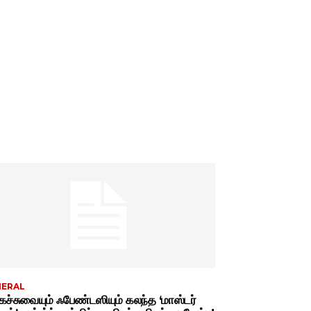
NERAL
ச்சுவையும் ஃபேண்டஸியும் கலந்த ‘மாஸ்டர்