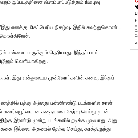
ரும் இப்படத்தினை விளம்பரப்படுத்தும் நிகழ்வு
G
‘
ப
h
v
, ”இது எனக்கு மிகப்பெரிய நிகழ்வு. இதில் கலந்துகொண்ட
ந
கொள்கிறேன்.‌
வ
A
ல் என்னை யாருக்கும் தெரியாது. இந்தப் படம்
ழிலும் வெளியாகிறது.
ன நாள். இது என்னுடைய முன்னோர்களின் கனவு. இந்தப்
்தில் பத்து அல்லது பன்னிரண்டு படங்களில் தான்
ன் உணர்வுபூர்வமான கதைகளை தேர்வு செய்து தான்
திற்கு இரண்டு மூன்று படங்களில் நடிக்க முடியாது. அது
 கதை இல்லை. அதனால் தேர்வு செய்து, காத்திருந்து