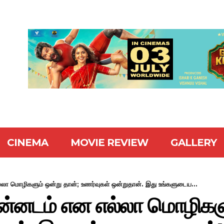
CINEMA
MOVIE REVIEW
GALLERY
ல்லா மொழிகளும் ஒன்று தான்; உணர்வுகள் ஒன்றுதான். இது உங்களுடைய...
 கன்னடம் என எல்லா மொழிகளு