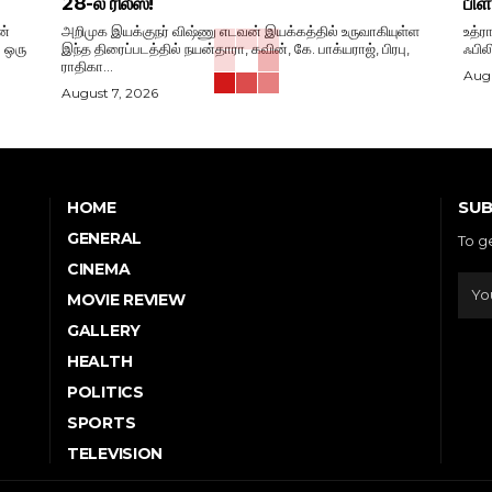
28-ல் ரிலீஸ்!
பிள
ன்
அறிமுக இயக்குநர் விஷ்ணு எடவன் இயக்கத்தில் உருவாகியுள்ள
உத்ர
. ஒரு
இந்த திரைப்படத்தில் நயன்தாரா, கவின், கே. பாக்யராஜ், பிரபு,
ஃபில
ராதிகா...
Augu
August 7, 2026
SUB
HOME
GENERAL
To g
CINEMA
MOVIE REVIEW
GALLERY
HEALTH
POLITICS
SPORTS
TELEVISION