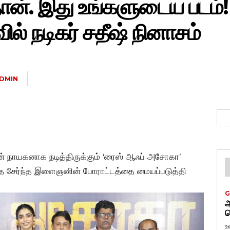
ான். இது உங்களுடைய படம்!
் நடிகர் சதீஷ் நினாசம்
DMIN
ன் நாயகனாக நடித்திருக்கும் ‘ரைஸ் ஆஃப் அசோகா’
்தை சேர்ந்த இளைஞனின் போராட்டத்தை மையப்படுத்தி
G
ஆ
வ
உ