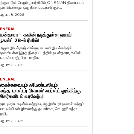
ாஜ்குமாரின் பெரும் முயற்சியில் ONE MAN திரைப்படம்
ருவாகியுள்ளது. ஒரு திரைப்படத்திற்குத்...
ugust 8, 2026
ENERAL
யன்தாரா – கவின் நடித்துள்ள ஹாய்
கஸ்ட் 28-ல் ரிலீஸ்!
றிமுக இயக்குநர் விஷ்ணு எடவன் இயக்கத்தில்
ருவாகியுள்ள இந்த திரைப்படத்தில் நயன்தாரா, கவின்,
. பாக்யராஜ், பிரபு, ராதிகா...
ugust 7, 2026
ENERAL
கைச்சுவையும் ஃபேண்டஸியும்
லந்த ‘மாஸ்டர் பிளான்’ ஃபர்ஸ்ட் லுக்கிற்கு
சிகர்களிடம் வரவேற்பு!
த்ரா புரொடக்ஷன்ஸ் மற்றும் டிஜே இன்டர்நேஷனல் மற்றும்
ியா ஃபிலிம்ஸ் இணைந்து தயாரிக்க, செ. ஹரி உத்ரா
ுதி,...
ugust 7, 2026