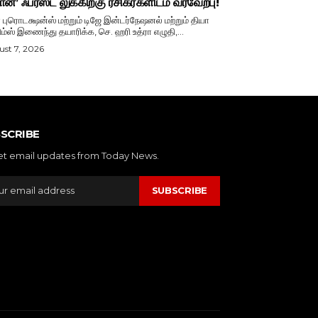
ான்’ ஃபர்ஸ்ட் லுக்கிற்கு ரசிகர்களிடம் வரவேற்பு!
ா புரொடக்ஷன்ஸ் மற்றும் டிஜே இன்டர்நேஷனல் மற்றும் தியா
ிம்ஸ் இணைந்து தயாரிக்க, செ. ஹரி உத்ரா எழுதி,...
st 7, 2026
SCRIBE
et email updates from Today News.
SUBSCRIBE