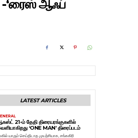
 -‘ரைஸ் ஆஃப்
LATEST ARTICLES
ENERAL
கஸ்ட் 21-ம் தேதி திரையரங்குகளில்
ெளியாகிறது ‘ONE MAN’ திரைப்படம்
லகில் யாரும் செய்திடாத முயற்சியாக, சங்ககிரி