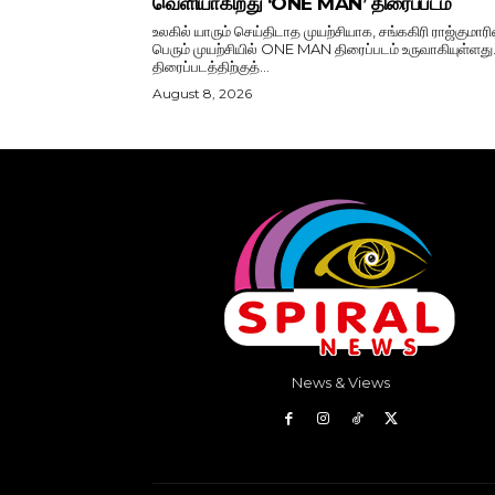
வெளியாகிறது ‘ONE MAN’ திரைப்படம்
உலகில் யாரும் செய்திடாத முயற்சியாக, சங்ககிரி ராஜ்குமாரி
பெரும் முயற்சியில் ONE MAN திரைப்படம் உருவாகியுள்ளது
திரைப்படத்திற்குத்...
August 8, 2026
News & Views