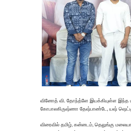
வினோத் வி. தோந்த்ளே இயக்கியுள்ள இந்த பட
கோபாலகிருஷ்ணா தேஷ்பாண்டே, யஷ் ஷெட்டி, ரவ
விரைவில் தமிழ், கன்னடம், தெலுங்கு மலை