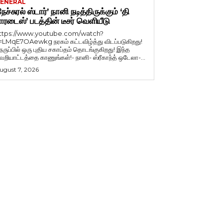
ENERAL
நேச்சுரல் ஸ்டார்’ நானி நடித்திருக்கும் ‘தி
ாரடைஸ்’ படத்தின் டீசர் வெளியீடு
ttps://www.youtube.com/watch?
=LMqE7OAewkg நரகம் கட்டவிழ்த்து விடப்படுகிறது!
ெருப்பில் ஒரு புதிய சகாப்தம் தொடங்குகிறது! இந்த
ெறியாட்டத்தை காணுங்கள்!- நானி- ஸ்ரீகாந்த் ஒடேலா-...
ugust 7, 2026