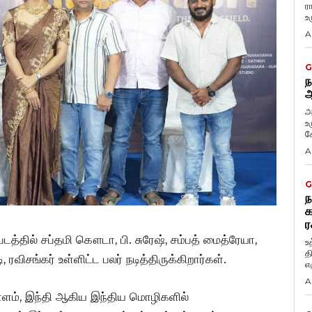
ர
உ
A
G
ந
ஆ
அ
உ
கே
A
G
ந
க
ர
த்தில் சப்தமி கௌடா, பி. சுரேஷ், சம்பத் மைத்ரேயா,
உ
த
ிசங்கர் உள்ளிட்ட பலர் நடித்திருக்கிறார்கள்.
எழ
A
யாளம், இந்தி ஆகிய இந்திய மொழிகளில்