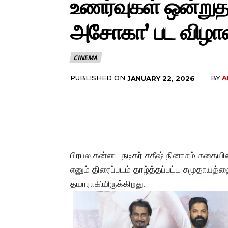
உணர்வுகள் ஒன்றுத
அசோகா’ பட விழாவில
CINEMA
PUBLISHED ON
BY
A
JANUARY 22, 2026
பிரபல கன்னட நடிகர் சதீஷ் நினாசம் கதையி
எனும் திரைப்படம் தாழ்த்தப்பட்ட சமுதாயத
தயாராகியிருக்கிறது.