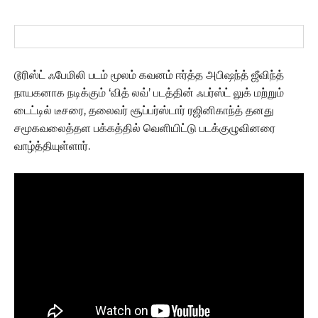
டூரிஸ்ட் ஃபேமிலி படம் மூலம் கவனம் ஈர்த்த அபிஷந்த் ஜீவிந்த்
நாயகனாக நடிக்கும் ‘வித் லவ்’ படத்தின் ஃபர்ஸ்ட் லுக் மற்றும்
டைட்டில் டீசரை, தலைவர் சூப்பர்ஸ்டார் ரஜினிகாந்த் தனது
சமூகவலைத்தள பக்கத்தில் வெளியிட்டு படக்குழுவினரை
வாழ்த்தியுள்ளார்.