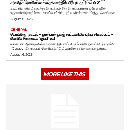
சர்வதேச அளவிலான கதைக்களத்தில் விரியும் ‘மூடர் கூடம் 2’
கல்ட் கிளாசிக் அந்தஸ்து கிடைக்கும் சில திரைப்படங்கள் ஒரே இரவில்
உருவாகிவிடுவதில்லை. காலப்போக்கில், புதிய ரசிகர்களை ஈர்த்து, வெளியான...
August 6, 2026
GENERAL
டொவினோ தாமஸ் – ஜான்பால் ஜார்ஜ் கூட்டணியில் புதிய திரைப்படம் –
மீண்டும் இணையும் ‘குப்பி’ டீம்!
மலையாள திரையுலகில் விமர்சன ரீதியாகப் பெரும் வரவேற்பைப் பெற்ற ‘குப்பி’
(Guppy) திரைப்படம் வெளியாகி 10 ஆண்டுகள் நிறைவடைந்துள்ள...
August 6, 2026
MORE LIKE THIS