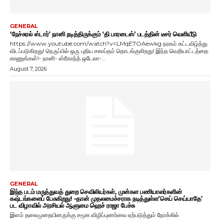
GENERAL
‘நேச்சுரல் ஸ்டார்’ நானி நடித்திருக்கும் ‘தி பாரடைஸ்’ படத்தின் டீசர் வெளியீடு
https://www.youtube.com/watch?v=LMqE7OAewkg நரகம் கட்டவிழ்த்து
விடப்படுகிறது! நெருப்பில் ஒரு புதிய சகாப்தம் தொடங்குகிறது! இந்த வெறியாட்டத்தை
காணுங்கள்!- நானி- ஸ்ரீகாந்த் ஒடேலா-...
August 7, 2026
GENERAL
இந்த படம் மருத்துவத் துறை செவிலியர்கள், முன்கள பணியாளர்களின்
கஷ்டங்களைப் பேசுகிறது! -தான் முதலமைச்சராக நடித்துள்ள’செய் செய்யாதே’
பட விழாவில் அரசியல் ஆளுமை ஹெச் ராஜா பேச்சு
இளம் தலைமுறையினருக்கு சமூக விழிப்புணர்வை ஏற்படுத்தும் நோக்கில்