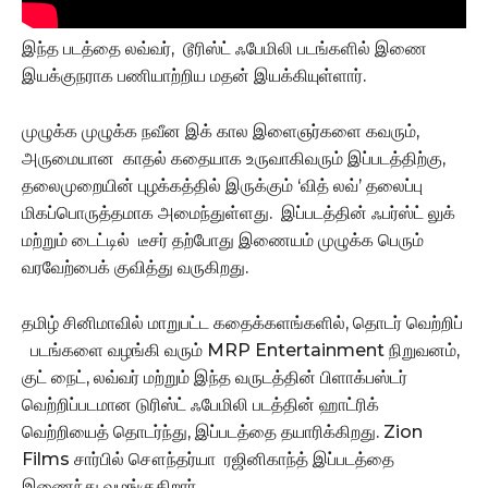
இந்த படத்தை லவ்வர், டூரிஸ்ட் ஃபேமிலி படங்களில் இணை
இயக்குநராக பணியாற்றிய மதன் இயக்கியுள்ளார்.
முழுக்க முழுக்க நவீன இக் கால இளைஞர்களை கவரும்,
அருமையான காதல் கதையாக உருவாகிவரும் இப்படத்திற்கு,
தலைமுறையின் புழக்கத்தில் இருக்கும் ‘வித் லவ்’ தலைப்பு
மிகப்பொருத்தமாக அமைந்துள்ளது. இப்படத்தின் ஃபர்ஸ்ட் லுக்
மற்றும் டைட்டில் டீசர் தற்போது இணையம் முழுக்க பெரும்
வரவேற்பைக் குவித்து வருகிறது.
தமிழ் சினிமாவில் மாறுபட்ட கதைக்களங்களில், தொடர் வெற்றிப்
படங்களை வழங்கி வரும் MRP Entertainment நிறுவனம்,
குட் நைட், லவ்வர் மற்றும் இந்த வருடத்தின் பிளாக்பஸ்டர்
வெற்றிப்படமான டுரிஸ்ட் ஃபேமிலி படத்தின் ஹாட்ரிக்
வெற்றியைத் தொடர்ந்து, இப்படத்தை தயாரிக்கிறது. Zion
Films சார்பில் சௌந்தர்யா ரஜினிகாந்த் இப்படத்தை
இணைந்து வழங்குகிறார்