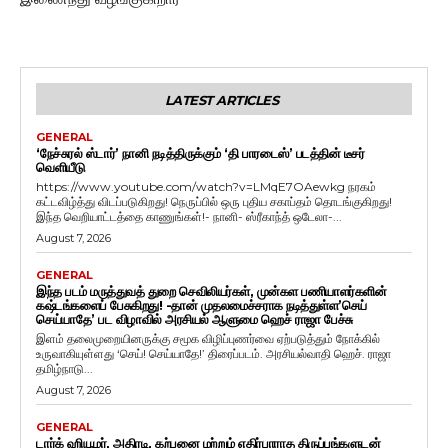
LATEST ARTICLES
GENERAL
‘நேச்சுரல் ஸ்டார்’ நானி நடித்திருக்கும் ‘தி பாரடைஸ்’ படத்தின் டீசர்
வெளியீடு
https://www.youtube.com/watch?v=LMqE7OAewkg நரகம்
கட்டவிழ்த்து விடப்படுகிறது! நெருப்பில் ஒரு புதிய சகாப்தம் தொடங்குகிறது!
இந்த வெறியாட்டத்தை காணுங்கள்!- நானி- ஸ்ரீகாந்த் ஒடேலா-...
August 7, 2026
GENERAL
இந்த படம் மருத்துவத் துறை செவிலியர்கள், முன்கள பணியாளர்களின்
கஷ்டங்களைப் பேசுகிறது! -தான் முதலமைச்சராக நடித்துள்ள’செய்
செய்யாதே’ பட விழாவில் அரசியல் ஆளுமை ஹெச் ராஜா பேச்சு
இளம் தலைமுறையினருக்கு சமூக விழிப்புணர்வை ஏற்படுத்தும் நோக்கில்
உருவாகியுள்ளது ‘செய்! செய்யாதே!’ திரைப்படம். அரசியல்வாதி ஹெச். ராஜா
தமிழ்நாடு...
August 7, 2026
GENERAL
டார்க் ஹியூமர், அதிரடி, கற்பனை மற்றும் எதிர்பாராத திருப்பங்களுடன்