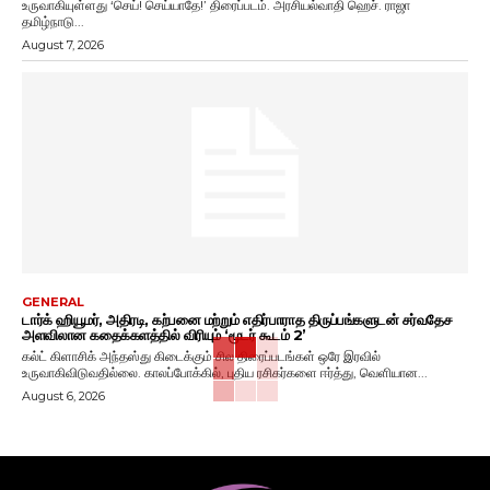
உருவாகியுள்ளது ‘செய்! செய்யாதே!’ திரைப்படம். அரசியல்வாதி ஹெச். ராஜா
தமிழ்நாடு...
August 7, 2026
GENERAL
டார்க் ஹியூமர், அதிரடி, கற்பனை மற்றும் எதிர்பாராத திருப்பங்களுடன் சர்வதேச
அளவிலான கதைக்களத்தில் விரியும் ‘மூடர் கூடம் 2’
கல்ட் கிளாசிக் அந்தஸ்து கிடைக்கும் சில திரைப்படங்கள் ஒரே இரவில்
உருவாகிவிடுவதில்லை. காலப்போக்கில், புதிய ரசிகர்களை ஈர்த்து, வெளியான...
August 6, 2026