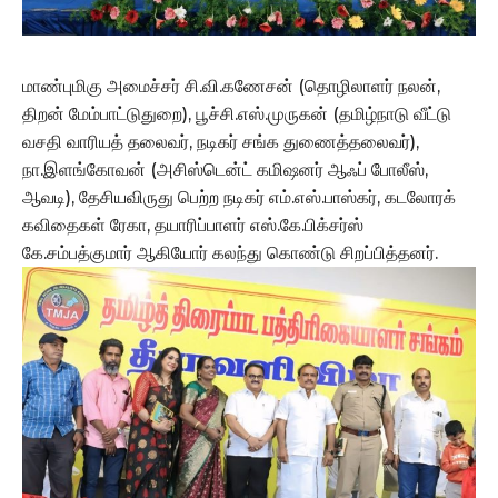
மாண்புமிகு அமைச்சர் சி.வி.கணேசன் (தொழிலாளர் நலன்,
திறன் மேம்பாட்டுதுறை), பூச்சி.எஸ்.முருகன் (தமிழ்நாடு வீட்டு
வசதி வாரியத் தலைவர், நடிகர் சங்க துணைத்தலைவர்),
நா.இளங்கோவன் (அசிஸ்டென்ட் கமிஷனர் ஆஃப் போலீஸ்,
ஆவடி), தேசியவிருது பெற்ற நடிகர் எம்.எஸ்.பாஸ்கர், கடலோரக்
கவிதைகள் ரேகா, தயாரிப்பாளர் எஸ்.கே.பிக்சர்ஸ்
கே.சம்பத்குமார் ஆகியோர் கலந்து கொண்டு சிறப்பித்தனர்.