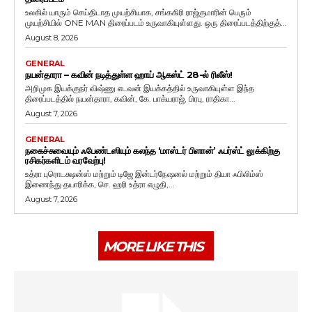
உலகில் யாரும் செய்திடாத முயற்சியாக, சங்ககிரி ராஜ்குமாரின் பெரும்
முயற்சியில் ONE MAN திரைப்படம் உருவாகியுள்ளது. ஒரு திரைப்படத்திற்குத்...
August 8, 2026
GENERAL
நயன்தாரா – கவின் நடித்துள்ள ஹாய் ஆகஸ்ட் 28-ல் ரிலீஸ்!
அறிமுக இயக்குநர் விஷ்ணு எடவன் இயக்கத்தில் உருவாகியுள்ள இந்த
திரைப்படத்தில் நயன்தாரா, கவின், கே. பாக்யராஜ், பிரபு, ராதிகா...
August 7, 2026
GENERAL
நகைச்சுவையும் ஃபேண்டஸியும் கலந்த ‘மாஸ்டர் பிளான்’ ஃபர்ஸ்ட் லுக்கிற்கு
ரசிகர்களிடம் வரவேற்பு!
உத்ரா புரொடக்ஷன்ஸ் மற்றும் டிஜே இன்டர்நேஷனல் மற்றும் தியா ஃபிலிம்ஸ்
இணைந்து தயாரிக்க, செ. ஹரி உத்ரா எழுதி,...
August 7, 2026
MORE LIKE THIS