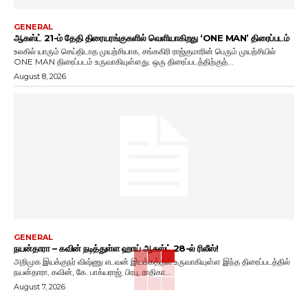
GENERAL
ஆகஸ்ட் 21-ம் தேதி திரையரங்குகளில் வெளியாகிறது ‘ONE MAN’ திரைப்படம்
உலகில் யாரும் செய்திடாத முயற்சியாக, சங்ககிரி ராஜ்குமாரின் பெரும் முயற்சியில்
ONE MAN திரைப்படம் உருவாகியுள்ளது. ஒரு திரைப்படத்திற்குத்...
August 8, 2026
GENERAL
நயன்தாரா – கவின் நடித்துள்ள ஹாய் ஆகஸ்ட் 28-ல் ரிலீஸ்!
அறிமுக இயக்குநர் விஷ்ணு எடவன் இயக்கத்தில் உருவாகியுள்ள இந்த திரைப்படத்தில்
நயன்தாரா, கவின், கே. பாக்யராஜ், பிரபு, ராதிகா...
August 7, 2026