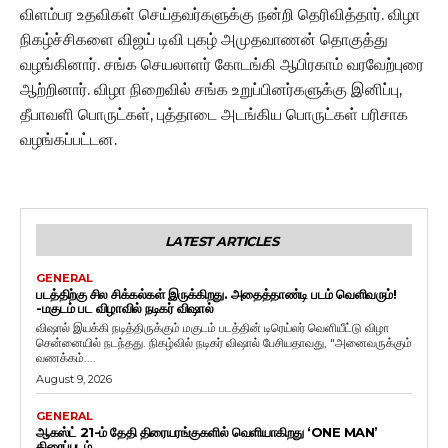
விளம்பர உதவிகள் செய்தவர்களுக்கு நன்றி தெரிவித்தார். விழா
நிகழ்ச்சிகளை விஜய் டிவி புகழ் அமுதவாணன் தொகுத்து
வழங்கினார். சங்க செயலாளர் கோடங்கி ஆபிரகாம் வரவேற்புரை
ஆற்றினார். விழா நிறைவில் சங்க உறுப்பினர்களுக்கு இனிப்பு,
தீபாவளி பொருட்கள், புத்தாடை அடங்கிய பொருட்கள் பரிசாக
வழங்கப்பட்டன.
LATEST ARTICLES
GENERAL
படத்திற்கு சில சிக்கல்கள் இருக்கிறது. அதைத்தாண்டி படம் வெளிவரும்!
-மகுடம் பட விழாவில் நடிகர் விஷால்
விஷால் இயக்கி நடித்திருக்கும் மகுடம் படத்தின் டிரெய்லர் வெளியீட்டு விழா
சென்னையில் நடந்தது. நிகழ்வில் நடிகர் விஷால் பேசியதாவது, "அனைவருக்கும்
வணக்கம்....
August 9, 2026
GENERAL
ஆகஸ்ட் 21-ம் தேதி திரையரங்குகளில் வெளியாகிறது ‘ONE MAN’
திரைப்படம்