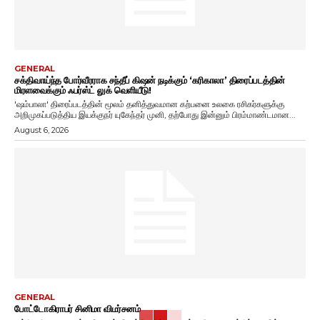
GENERAL
சக்திவாய்ந்த போர்வீரராக சந்தீப் கிஷன் நடிக்கும் ‘கரிகாலா’ திரைப்படத்தின்
மிரளவைக்கும் ஃபர்ஸ்ட் லுக் வெளியீடு!
'ஷம்பாலா' திரைப்படத்தின் மூலம் தனித்துவமான கற்பனை உலகை ரசிகர்களுக்கு
அறிமுகப்படுத்திய இயக்குநர் யுகேந்தர் முனி, தற்போது இன்னும் பிரம்மாண்டமான...
August 6, 2026
GENERAL
போட்டோகிராபர் சினிமா விமர்சனம்