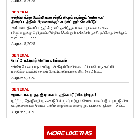
August 6, 2026
GENERAL
சக்திவாய்ந்த போர்வீரராக சந்தீப் கிஷன் நடிக்கும் ‘கரிகாலா’
திரைப்படத்தின் மிரளவைக்கும் ஃபர்ஸ்ட் லுக் வெளியீடு!
'ஷம்பாலா' திரைப்படத்தின் மூலம் தனித்துவமான கற்பனை உலகை
ரசிகர்களுக்கு அறிமுகப்படுத்திய இயக்குநர் யுகேந்தர் முனி, தற்போது இன்னும்
பிரம்மாண்டமான...
August 6, 2026
GENERAL
போட்டோகிராபர் சினிமா விமர்சனம்
உள்ளே போன யாரும் உயிருடன் திரும்பியதில்லை. அப்படியொரு காட்டுப்
பகுதிக்கு வைல்டு லைஃப் போட்டோகிராபரான வீரா சில அரிய...
August 5, 2026
GENERAL
உற்சாகமாக நடந்த ஜி டி என் படத்தின் ப்ரீ ரிலீஸ் நிகழ்வு!
புரட்சிகர தொழிலதிபர், கண்டுபிடிப்பாளர் மற்றும் கொடையாளர் ஜி.டி. நாயுடுவின்
வாழ்க்கையைக் கொண்டாடும் வாழ்க்கை வரலாற்றுப் படமான 'ஜிடிஎன்' இன்...
August 5, 2026
MORE LIKE THIS