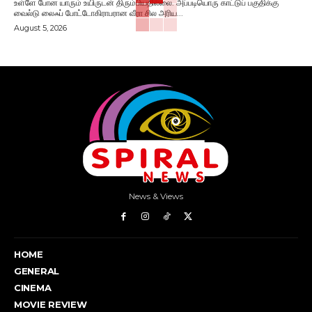
உள்ளே போன யாரும் உயிருடன் திரும்பியதில்லை. அப்படியொரு காட்டுப் பகுதிக்கு
வைல்டு லைஃப் போட்டோகிராபரான வீரா சில அரிய...
August 5, 2026
News & Views
HOME
GENERAL
CINEMA
MOVIE REVIEW