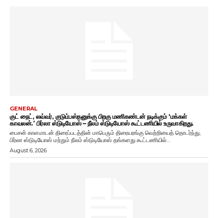
GENERAL
குட் நைட், லவ்வர், குடும்பஸ்தனுக்கு பிறகு மணிகண்டன் நடிக்கும் ‘மக்கள்
காவலன்.’ பிர்லா ஸ்டுடியோஸ் – நீலம் ஸ்டுடியோஸ் கூட்டணியில் உருவாகிறது.
பைசன் காளமாடன் திரைப்படத்தின் மாபெரும் திரையரங்கு வெற்றியைத் தொடர்ந்து,
பிர்லா ஸ்டுடியோஸ் மற்றும் நீலம் ஸ்டுடியோஸ் தங்களது கூட்டணியில்...
August 6, 2026