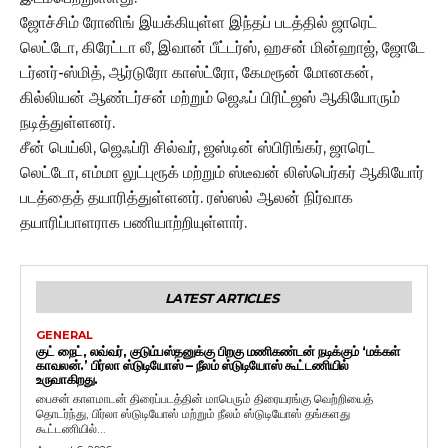
ஜோச்சிம் ரோனிங் இயக்கியுள்ள இந்தப் படத்தில் ஜாரெட்
லெட்டோ, கிரேட்டா லீ, இவான் பீட்டர்ஸ், ஹசன் மின்ஹாஜ், ஜோடே
டர்னர்-ஸ்மித், ஆர்டுரோ காஸ்ட்ரோ, கேமரூன் மோனகன்,
கில்லியன் ஆண்டர்சன் மற்றும் ஜெஃப் பிரிட்ஜஸ் ஆகியோரும்
நடித்துள்ளனர்.
சீன் பெய்லி, ஜெஃப்ரி சில்வர், ஜஸ்டின் ஸ்பிரிங்கர், ஜாரெட்
லெட்டோ, எம்மா லுட்புரூக் மற்றும் ஸ்டீவன் லிஸ்பெர்கர் ஆகியோர்
படத்தைத் தயாரித்துள்ளனர். ரஸ்ஸல் ஆலன் நிர்வாக
தயாரிப்பாளராக பணியாற்றியுள்ளார்.
LATEST ARTICLES
GENERAL
குட் நைட், லவ்வர், குடும்பஸ்தனுக்கு பிறகு மணிகண்டன் நடிக்கும் ‘மக்கள்
காவலன்.’ பிர்லா ஸ்டுடியோஸ் – நீலம் ஸ்டுடியோஸ் கூட்டணியில்
உருவாகிறது.
பைசன் காளமாடன் திரைப்படத்தின் மாபெரும் திரையரங்கு வெற்றியைத்
தொடர்ந்து, பிர்லா ஸ்டுடியோஸ் மற்றும் நீலம் ஸ்டுடியோஸ் தங்களது
கூட்டணியில்...