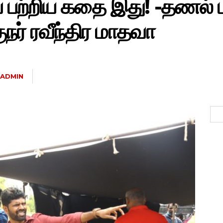
 பற்றிய கதை இது! -தணல் பட
நர் ரவீந்திர மாதவா
ADMIN