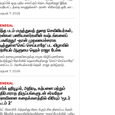
ெருப்பில் ஒரு புதிய சகாப்தம் தொடங்குகிறது! இந்த
ெறியாட்டத்தை காணுங்கள்!- நானி- ஸ்ரீகாந்த் ஒடேலா-...
ugust 7, 2026
ENERAL
ந்த படம் மருத்துவத் துறை செவிலியர்கள்,
ுன்கள பணியாளர்களின் கஷ்டங்களைப்
ேசுகிறது! -தான் முதலமைச்சராக
டித்துள்ள’செய் செய்யாதே’ பட விழாவில்
ரசியல் ஆளுமை ஹெச் ராஜா பேச்சு
ளம் தலைமுறையினருக்கு சமூக விழிப்புணர்வை
ற்படுத்தும் நோக்கில் உருவாகியுள்ளது ‘செய்! செய்யாதே!’
ிரைப்படம். அரசியல்வாதி ஹெச். ராஜா தமிழ்நாடு...
ugust 7, 2026
ENERAL
ார்க் ஹியூமர், அதிரடி, கற்பனை மற்றும்
திர்பாராத திருப்பங்களுடன் சர்வதேச
ளவிலான கதைக்களத்தில் விரியும் ‘மூடர்
ூடம் 2’
ல்ட் கிளாசிக் அந்தஸ்து கிடைக்கும் சில திரைப்படங்கள்
ரே இரவில் உருவாகிவிடுவதில்லை. காலப்போக்கில், புதிய