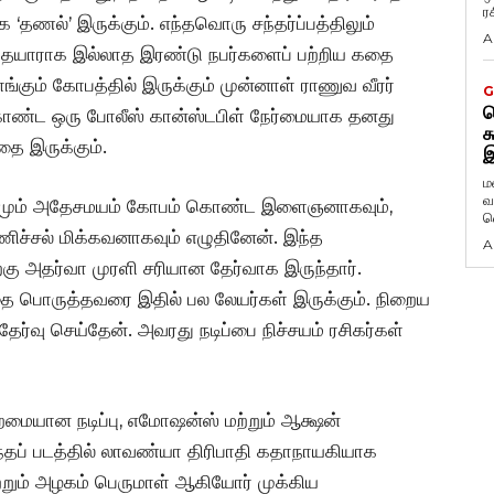
ர
‘தணல்’ இருக்கும். எந்தவொரு சந்தர்ப்பத்திலும்
A
தயாராக இல்லாத இரண்டு நபர்களைப் பற்றிய கதை
வாங்கும் கோபத்தில் இருக்கும் முன்னாள் ராணுவ வீரர்
G
ட
ண்ட ஒரு போலீஸ் கான்ஸ்டபிள் நேர்மையாக தனது
க
ை இருக்கும்.
இ
ம
வ
தனமும் அதேசமயம் கோபம் கொண்ட இளைஞனாகவும்,
வ
ணிச்சல் மிக்கவனாகவும் எழுதினேன். இந்த
A
ு அதர்வா முரளி சரியான தேர்வாக இருந்தார்.
ை பொருத்தவரை இதில் பல லேயர்கள் இருக்கும். நிறைய
்வு செய்தேன். அவரது நடிப்பை நிச்சயம் ரசிகர்கள்
றமையான நடிப்பு, எமோஷன்ஸ் மற்றும் ஆக்ஷன்
தப் படத்தில் லாவண்யா திரிபாதி கதாநாயகியாக
ா மற்றும் அழகம் பெருமாள் ஆகியோர் முக்கிய