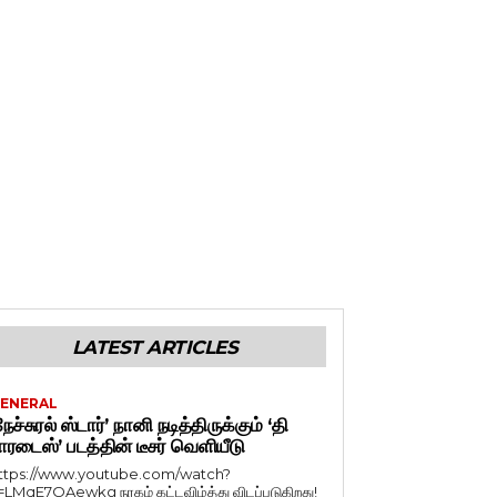
LATEST ARTICLES
ENERAL
நேச்சுரல் ஸ்டார்’ நானி நடித்திருக்கும் ‘தி
ாரடைஸ்’ படத்தின் டீசர் வெளியீடு
ttps://www.youtube.com/watch?
=LMqE7OAewkg நரகம் கட்டவிழ்த்து விடப்படுகிறது!