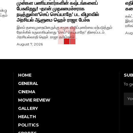
முன்கள பணியாளர்களின் கஷ்டங்களைப்
எதி
பேசுகிறது! -தான் முதலமைச்சராக
கதை
wkg
நடித்துள்ள’செய் செய்யாதே’ பட விழாவில்
ப்தம்
கல்ட
அரசியல் ஆளுமை ஹெச் ராஜா பேச்சு
-
இரவி
ரசிக
இளம் தலைமுறையினருக்கு சமூக விழிப்புணர்வை ஏற்படுத்தும்
நோக்கில் உருவாகியுள்ளது ‘செய்! செய்யாதே!’ திரைப்படம்.
Augu
அரசியல்வாதி ஹெச். ராஜா தமிழ்நாடு...
August 7, 2026
SUB
HOME
GENERAL
To g
CINEMA
MOVIE REVIEW
GALLERY
HEALTH
POLITICS