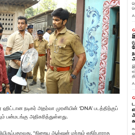
ந
வ
A
G
இ
ம
ப
ந
அ
இ
ஏ
த
A
G
ட
டர் ஹிட்டான நடிகர் அதர்வா முரளியின் ‘DNA’ படத்திற்குப்
எ
அ
பும் பன்மடங்கு அதிகரித்துள்ளது.
க
க
றியிருப்பதாவது, “நிறைய ஆக்‌ஷன் மற்றும் எதிர்பாராத
ஒ