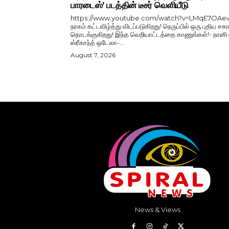
பாரடைஸ்’ படத்தின் டீசர் வெளியீடு
https://www.youtube.com/watch?v=LMqE7OAe
நரகம் கட்டவிழ்த்து விடப்படுகிறது! நெருப்பில் ஒரு புதிய சகா
தொடங்குகிறது! இந்த வெறியாட்டத்தை காணுங்கள்!- நானி
ஸ்ரீகாந்த் ஒடேலா-...
August 7, 2026
News & Views