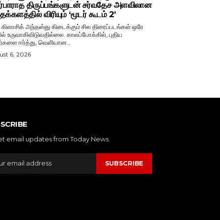
ர்பாராத திருப்பங்களுடன் சர்வதேச அளவிலான
க்களத்தில் விரியும் ‘மூடர் கூடம் 2’
் கிளாசிக் அந்தஸ்து கிடைக்கும் சில திரைப்படங்கள் ஒரே
ல் உருவாகிவிடுவதில்லை. காலப்போக்கில், புதிய
ர்களை ஈர்த்து, வெளியான...
st 6, 2026
SCRIBE
et email updates from Today News.
SUBSCRIBE