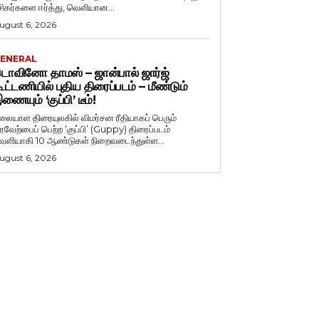
சிகர்களை ஈர்த்து, வெளியான...
ugust 6, 2026
ENERAL
ொவினோ தாமஸ் – ஜான்பால் ஜார்ஜ்
ூட்டணியில் புதிய திரைப்படம் – மீண்டும்
ணையும் ‘குப்பி’ டீம்!
லையாள திரையுலகில் விமர்சன ரீதியாகப் பெரும்
ரவேற்பைப் பெற்ற ‘குப்பி’ (Guppy) திரைப்படம்
ெளியாகி 10 ஆண்டுகள் நிறைவடைந்துள்ள...
ugust 6, 2026