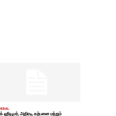
NERAL
்க் ஹியூமர், அதிரடி, கற்பனை மற்றும்