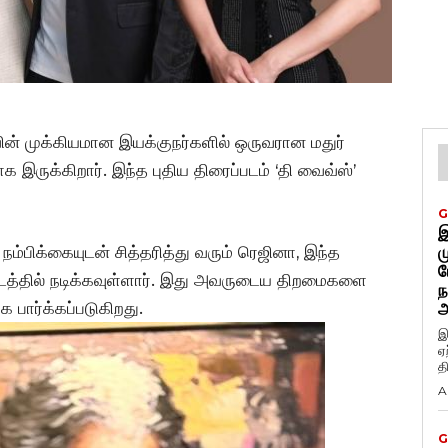
ின் முக்கியமான இயக்குநர்களில் ஒருவரான மதுர்
ாக இருக்கிறார். இந்த புதிய திரைப்படம் ‘தி வைவ்ஸ்’
G
இ
ம்பிக்கையுடன் சித்தரித்து வரும் ரெஜினா, இந்த
ம
ப
டத்தில் நடிக்கவுள்ளார். இது அவருடைய திறமைகளை
ந
 பார்க்கப்படுகிறது.
அ
இ
ஏ
த
A
G