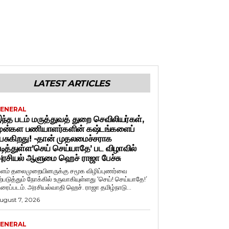
LATEST ARTICLES
ENERAL
ந்த படம் மருத்துவத் துறை செவிலியர்கள்,
ுன்கள பணியாளர்களின் கஷ்டங்களைப்
ேசுகிறது! -தான் முதலமைச்சராக
டித்துள்ள’செய் செய்யாதே’ பட விழாவில்
ரசியல் ஆளுமை ஹெச் ராஜா பேச்சு
ளம் தலைமுறையினருக்கு சமூக விழிப்புணர்வை
ற்படுத்தும் நோக்கில் உருவாகியுள்ளது ‘செய்! செய்யாதே!’
ிரைப்படம். அரசியல்வாதி ஹெச். ராஜா தமிழ்நாடு...
ugust 7, 2026
ENERAL