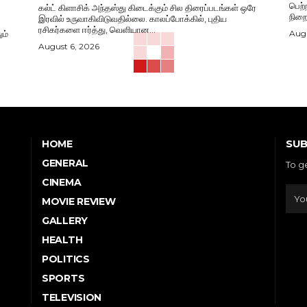
பெற்
கல்ட் கிளாசிக் அந்தஸ்து கிடைக்கும் சில திரைப்படங்கள் ஒரே
நிறை
இரவில் உருவாகிவிடுவதில்லை. காலப்போக்கில், புதிய
ரசிகர்களை ஈர்த்து, வெளியான...
ம்
Augu
August 6, 2026
SUB
HOME
GENERAL
To g
CINEMA
MOVIE REVIEW
GALLERY
HEALTH
POLITICS
SPORTS
TELEVISION