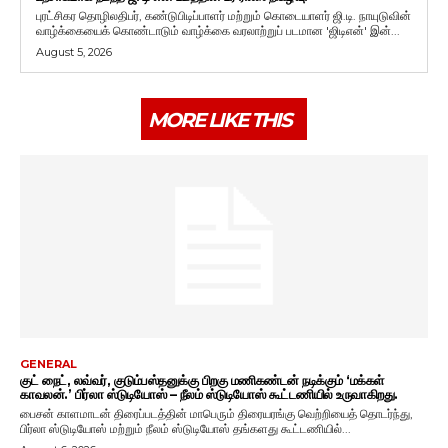
புரட்சிகர தொழிலதிபர், கண்டுபிடிப்பாளர் மற்றும் கொடையாளர் ஜி.டி. நாயுடுவின்
வாழ்க்கையைக் கொண்டாடும் வாழ்க்கை வரலாற்றுப் படமான 'ஜிடிஎன்' இன்...
August 5, 2026
MORE LIKE THIS
GENERAL
குட் நைட், லவ்வர், குடும்பஸ்தனுக்கு பிறகு மணிகண்டன் நடிக்கும் ‘மக்கள்
காவலன்.’ பிர்லா ஸ்டுடியோஸ் – நீலம் ஸ்டுடியோஸ் கூட்டணியில் உருவாகிறது.
பைசன் காளமாடன் திரைப்படத்தின் மாபெரும் திரையரங்கு வெற்றியைத் தொடர்ந்து,
பிர்லா ஸ்டுடியோஸ் மற்றும் நீலம் ஸ்டுடியோஸ் தங்களது கூட்டணியில்...