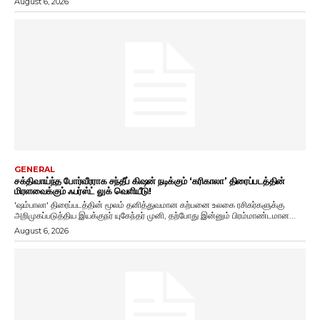
August 6, 2026
GENERAL
சக்திவாய்ந்த போர்வீரராக சந்தீப் கிஷன் நடிக்கும் ‘கரிகாலா’ திரைப்படத்தின்
மிரளவைக்கும் ஃபர்ஸ்ட் லுக் வெளியீடு!
'ஷம்பாலா' திரைப்படத்தின் மூலம் தனித்துவமான கற்பனை உலகை ரசிகர்களுக்கு
அறிமுகப்படுத்திய இயக்குநர் யுகேந்தர் முனி, தற்போது இன்னும் பிரம்மாண்டமான...
August 6, 2026