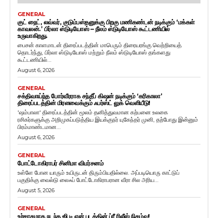
GENERAL
குட் நைட், லவ்வர், குடும்பஸ்தனுக்கு பிறகு மணிகண்டன் நடிக்கும் ‘மக்கள்
காவலன்.’ பிர்லா ஸ்டுடியோஸ் – நீலம் ஸ்டுடியோஸ் கூட்டணியில்
உருவாகிறது.
பைசன் காளமாடன் திரைப்படத்தின் மாபெரும் திரையரங்கு வெற்றியைத்
தொடர்ந்து, பிர்லா ஸ்டுடியோஸ் மற்றும் நீலம் ஸ்டுடியோஸ் தங்களது
கூட்டணியில்...
August 6, 2026
GENERAL
சக்திவாய்ந்த போர்வீரராக சந்தீப் கிஷன் நடிக்கும் ‘கரிகாலா’
திரைப்படத்தின் மிரளவைக்கும் ஃபர்ஸ்ட் லுக் வெளியீடு!
'ஷம்பாலா' திரைப்படத்தின் மூலம் தனித்துவமான கற்பனை உலகை
ரசிகர்களுக்கு அறிமுகப்படுத்திய இயக்குநர் யுகேந்தர் முனி, தற்போது இன்னும்
பிரம்மாண்டமான...
August 6, 2026
GENERAL
போட்டோகிராபர் சினிமா விமர்சனம்
உள்ளே போன யாரும் உயிருடன் திரும்பியதில்லை. அப்படியொரு காட்டுப்
பகுதிக்கு வைல்டு லைஃப் போட்டோகிராபரான வீரா சில அரிய...
August 5, 2026
GENERAL
உற்சாகமாக நடந்த ஜி டி என் படத்தின் ப்ரீ ரிலீஸ் நிகழ்வு!