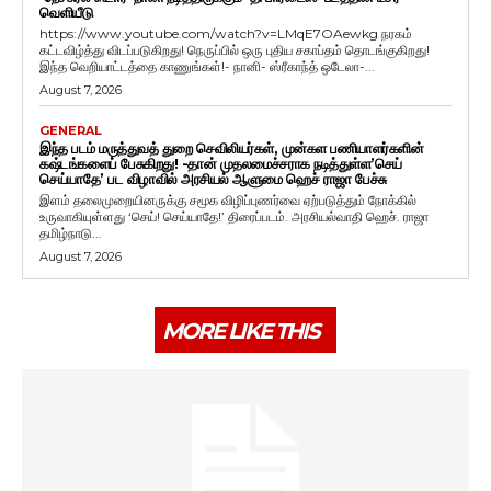
வெளியீடு
https://www.youtube.com/watch?v=LMqE7OAewkg நரகம்
கட்டவிழ்த்து விடப்படுகிறது! நெருப்பில் ஒரு புதிய சகாப்தம் தொடங்குகிறது!
இந்த வெறியாட்டத்தை காணுங்கள்!- நானி- ஸ்ரீகாந்த் ஒடேலா-...
August 7, 2026
GENERAL
இந்த படம் மருத்துவத் துறை செவிலியர்கள், முன்கள பணியாளர்களின்
கஷ்டங்களைப் பேசுகிறது! -தான் முதலமைச்சராக நடித்துள்ள’செய்
செய்யாதே’ பட விழாவில் அரசியல் ஆளுமை ஹெச் ராஜா பேச்சு
இளம் தலைமுறையினருக்கு சமூக விழிப்புணர்வை ஏற்படுத்தும் நோக்கில்
உருவாகியுள்ளது ‘செய்! செய்யாதே!’ திரைப்படம். அரசியல்வாதி ஹெச். ராஜா
தமிழ்நாடு...
August 7, 2026
MORE LIKE THIS