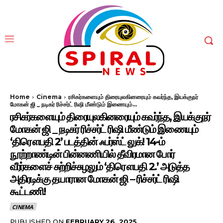
Home
Cinema
ரசிகர்களையும் திரையுலகினரையும் கவர்ந்த, இயக்குநர்
மோகன் ஜி _ நடிகர் ரிச்சர்ட் ரிஷி மீண்டும் இணையும்...
ரசிகர்களையும் திரையுலகினரையும் கவர்ந்த, இயக்குநர்
மோகன் ஜி _ நடிகர் ரிச்சர்ட் ரிஷி மீண்டும் இணையும்
‘திரௌபதி 2’ படத்தின் ஃபர்ஸ்ட் லுக்! 14-ம்
நூற்றாண்டின் பின்னணியில் தீவிரமான போர்
வீரர்களைச் சுற்றிச்சுழலும் ‘திரௌபதி 2.’ அடுத்த
அதிரடிக்கு தயாரான மோகன் ஜி – ரிச்சர்ட் ரிஷி
கூட்டணி!
CINEMA
PUBLISHED ON
FEBRUARY 26, 2025