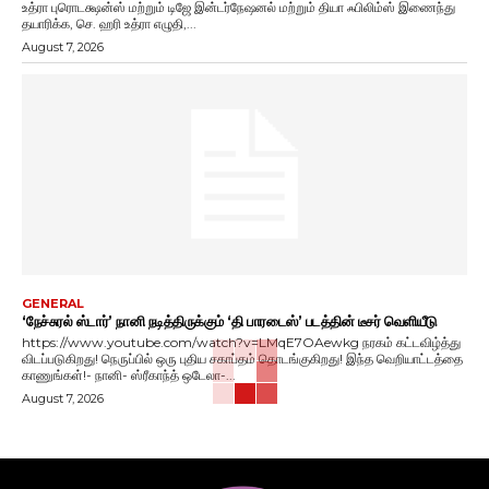
உத்ரா புரொடக்ஷன்ஸ் மற்றும் டிஜே இன்டர்நேஷனல் மற்றும் தியா ஃபிலிம்ஸ் இணைந்து
தயாரிக்க, செ. ஹரி உத்ரா எழுதி,...
August 7, 2026
GENERAL
‘நேச்சுரல் ஸ்டார்’ நானி நடித்திருக்கும் ‘தி பாரடைஸ்’ படத்தின் டீசர் வெளியீடு
https://www.youtube.com/watch?v=LMqE7OAewkg நரகம் கட்டவிழ்த்து
விடப்படுகிறது! நெருப்பில் ஒரு புதிய சகாப்தம் தொடங்குகிறது! இந்த வெறியாட்டத்தை
காணுங்கள்!- நானி- ஸ்ரீகாந்த் ஒடேலா-...
August 7, 2026