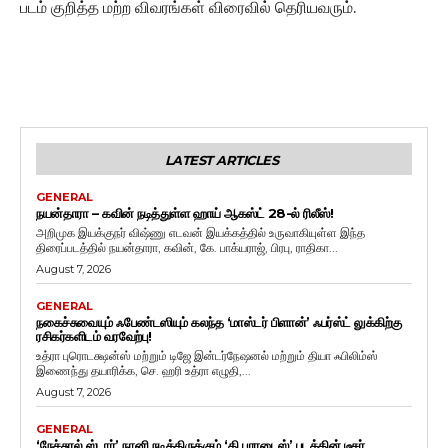
படம் குறித்த மற்ற விவரங்கள் விரைவில் தெரியவரும்.
LATEST ARTICLES
GENERAL
நயன்தாரா – கவின் நடித்துள்ள ஹாய் ஆகஸ்ட் 28-ல் ரிலீஸ்!
அறிமுக இயக்குநர் விஷ்ணு எடவன் இயக்கத்தில் உருவாகியுள்ள இந்த
திரைப்படத்தில் நயன்தாரா, கவின், கே. பாக்யராஜ், பிரபு, ராதிகா...
August 7, 2026
GENERAL
நகைச்சுவையும் ஃபேண்டஸியும் கலந்த ‘மாஸ்டர் பிளான்’ ஃபர்ஸ்ட் லுக்கிற்கு
ரசிகர்களிடம் வரவேற்பு!
உத்ரா புரொடக்ஷன்ஸ் மற்றும் டிஜே இன்டர்நேஷனல் மற்றும் தியா ஃபிலிம்ஸ்
இணைந்து தயாரிக்க, செ. ஹரி உத்ரா எழுதி,...
August 7, 2026
GENERAL
‘நேச்சுரல் ஸ்டார்’ நானி நடித்திருக்கும் ‘தி பாரடைஸ்’ படத்தின் டீசர்