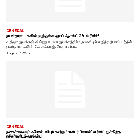
GENERAL
நயன்தாரா – கவின் நடித்துள்ள ஹாய் ஆகஸ்ட் 28-ல் ரிலீஸ்!
அறிமுக இயக்குநர் விஷ்ணு எடவன் இயக்கத்தில் உருவாகியுள்ள இந்த திரைப்படத்தில்
நயன்தாரா, கவின், கே. பாக்யராஜ், பிரபு, ராதிகா...
August 7, 2026
GENERAL
நகைச்சுவையும் ஃபேண்டஸியும் கலந்த ‘மாஸ்டர் பிளான்’ ஃபர்ஸ்ட் லுக்கிற்கு
ரசிகர்களிடம் வரவேற்பு!