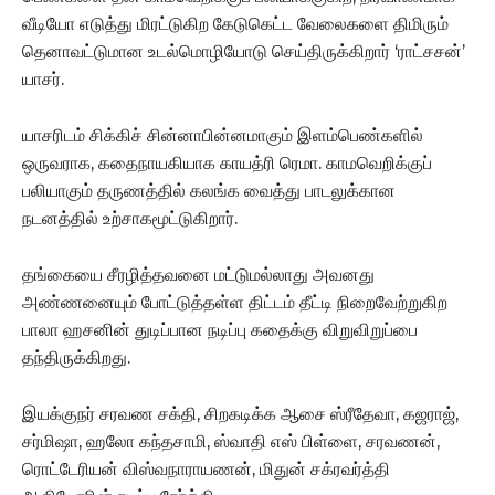
வீடியோ எடுத்து மிரட்டுகிற கேடுகெட்ட வேலைகளை திமிரும்
தெனாவட்டுமான உடல்மொழியோடு செய்திருக்கிறார் ‘ராட்சசன்’
யாசர்.
யாசரிடம் சிக்கிச் சின்னாபின்னமாகும் இளம்பெண்களில்
ஒருவராக, கதைநாயகியாக காயத்ரி ரெமா. காமவெறிக்குப்
பலியாகும் தருணத்தில் கலங்க வைத்து பாடலுக்கான
நடனத்தில் உற்சாகமூட்டுகிறார்.
தங்கையை சீரழித்தவனை மட்டுமல்லாது அவனது
அண்ணனையும் போட்டுத்தள்ள திட்டம் தீட்டி நிறைவேற்றுகிற
பாலா ஹசனின் துடிப்பான நடிப்பு கதைக்கு விறுவிறுப்பை
தந்திருக்கிறது.
இயக்குநர் சரவண சக்தி, சிறகடிக்க ஆசை ஸ்ரீதேவா, கஜராஜ்,
சர்மிஷா, ஹலோ கந்தசாமி, ஸ்வாதி எஸ் பிள்ளை, சரவணன்,
ரொட்டேரியன் விஸ்வநாராயணன், மிதுன் சக்ரவர்த்தி