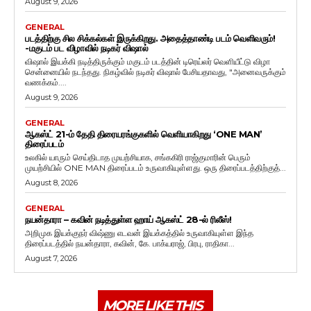
August 9, 2026
GENERAL
படத்திற்கு சில சிக்கல்கள் இருக்கிறது. அதைத்தாண்டி படம் வெளிவரும்!
-மகுடம் பட விழாவில் நடிகர் விஷால்
விஷால் இயக்கி நடித்திருக்கும் மகுடம் படத்தின் டிரெய்லர் வெளியீட்டு விழா
சென்னையில் நடந்தது. நிகழ்வில் நடிகர் விஷால் பேசியதாவது, "அனைவருக்கும்
வணக்கம்....
August 9, 2026
GENERAL
ஆகஸ்ட் 21-ம் தேதி திரையரங்குகளில் வெளியாகிறது ‘ONE MAN’
திரைப்படம்
உலகில் யாரும் செய்திடாத முயற்சியாக, சங்ககிரி ராஜ்குமாரின் பெரும்
முயற்சியில் ONE MAN திரைப்படம் உருவாகியுள்ளது. ஒரு திரைப்படத்திற்குத்...
August 8, 2026
GENERAL
நயன்தாரா – கவின் நடித்துள்ள ஹாய் ஆகஸ்ட் 28-ல் ரிலீஸ்!
அறிமுக இயக்குநர் விஷ்ணு எடவன் இயக்கத்தில் உருவாகியுள்ள இந்த
திரைப்படத்தில் நயன்தாரா, கவின், கே. பாக்யராஜ், பிரபு, ராதிகா...
August 7, 2026
MORE LIKE THIS