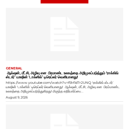
GENERAL
ஆக்‌ஷன், மீட்சி, அழிவு என பிரமாண்ட உலகத்தை அறிமுகப்படுத்தும் ‘ராக்கிங்
ஸ்டார்’ யாஷின் ‘டாக்ஸிக்’ டிரெய்லர் வெளியானது!
https://www.youtube.com/watch?v=f5M1d7r2UNQ ‘ராக்கிங் ஸ்டார்’
யாஷின் ‘டாக்ஸிக்’ டிரெய்லர் வெளியானது! ஆக்‌ஷன், மீட்சி, அழிவு என பிரம்மாண்ட
உலகத்தை அறிமுகப்படுத்துகிறது! மிகுந்த எதிர்பார்ப்பை...
August 9, 2026