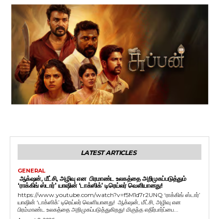
LATEST ARTICLES
GENERAL
ஆக்‌ஷன், மீட்சி, அழிவு என பிரமாண்ட உலகத்தை அறிமுகப்படுத்தும்
‘ராக்கிங் ஸ்டார்’ யாஷின் ‘டாக்ஸிக்’ டிரெய்லர் வெளியானது!
https://www.youtube.com/watch?v=f5M1d7r2UNQ ‘ராக்கிங் ஸ்டார்’
யாஷின் ‘டாக்ஸிக்’ டிரெய்லர் வெளியானது! ஆக்‌ஷன், மீட்சி, அழிவு என
பிரம்மாண்ட உலகத்தை அறிமுகப்படுத்துகிறது! மிகுந்த எதிர்பார்ப்பை...