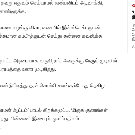
ி தவறு எதுவும் செய்யாமல் நண்பனிடம் அடிவாங்கி,
G
ொண்டிருக்க,
உ
ர
ப
கொலை வழக்கு விசாரணையில் இன்ஸ்பெக்டருடன்
க
க
தமான கம்பீரத்துடன் செய்து தன்னை கவனிக்க
இ
A
ாட்ட அடிமையாக வருகிறார்; அவருக்கு நேரும் முடிவின்
ேராபத்தை உணர முடிகிறது.
்டுபிடித்து தரச் சொல்லி கலங்கும்போது நெகிழ
ாமன் ஆட்டம்’ பாடல் கிறக்கமூட்ட, ‘மிருக குணங்கள்
ிறது. பின்னணி இசையும், ஒளிப்பதிவும்
.