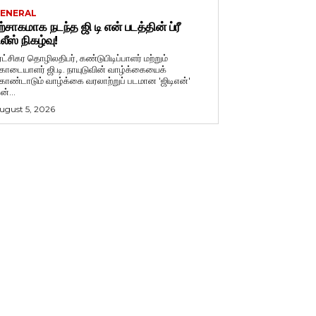
ENERAL
ற்சாகமாக நடந்த ஜி டி என் படத்தின் ப்ரீ
ிலீஸ் நிகழ்வு!
ுரட்சிகர தொழிலதிபர், கண்டுபிடிப்பாளர் மற்றும்
ொடையாளர் ஜி.டி. நாயுடுவின் வாழ்க்கையைக்
ொண்டாடும் வாழ்க்கை வரலாற்றுப் படமான 'ஜிடிஎன்'
ன்...
ugust 5, 2026