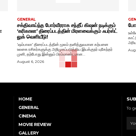
GENERAL
GE
சக்திவாய்ந்த போர்வீரராக சந்தீப் கிஷன் நடிக்கும்
போட
ா
‘கரிகாலா’ திரைப்படத்தின் மிரளவைக்கும் ஃபர்ஸ்ட்
உள்ள
லுக் வெளியீடு!
காட்
அரிய
'ஷம்பாலா' திரைப்படத்தின் மூலம் தனித்துவமான கற்பனை
உலகை ரசிகர்களுக்கு அறிமுகப்படுத்திய இயக்குநர் யுகேந்தர்
Augu
முனி, தற்போது இன்னும் பிரம்மாண்டமான...
August 6, 2026
SUB
HOME
GENERAL
To g
CINEMA
MOVIE REVIEW
GALLERY