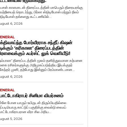
ூட்டணியில் உருவாகிறது.
ைசன் காளமாடன் திரைப்படத்தின் மாபெரும் திரையரங்கு
ெற்றியைத் தொடர்ந்து, பிர்லா ஸ்டுடியோஸ் மற்றும் நீலம்
்டுடியோஸ் தங்களது கூட்டணியில்...
ugust 6, 2026
ENERAL
க்திவாய்ந்த போர்வீரராக சந்தீப் கிஷன்
டிக்கும் ‘கரிகாலா’ திரைப்படத்தின்
ிரளவைக்கும் ஃபர்ஸ்ட் லுக் வெளியீடு!
ஷம்பாலா' திரைப்படத்தின் மூலம் தனித்துவமான கற்பனை
லகை ரசிகர்களுக்கு அறிமுகப்படுத்திய இயக்குநர்
ுகேந்தர் முனி, தற்போது இன்னும் பிரம்மாண்டமான...
ugust 6, 2026
ENERAL
ோட்டோகிராபர் சினிமா விமர்சனம்
ள்ளே போன யாரும் உயிருடன் திரும்பியதில்லை.
ப்படியொரு காட்டுப் பகுதிக்கு வைல்டு லைஃப்
ோட்டோகிராபரான வீரா சில அரிய...
ugust 5, 2026