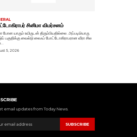
NERAL
்டோகிராபர் சினிமா விமர்சனம்
ே போன யாரும் உயிருடன் திரும்பியதில்லை. அப்படியொரு
டுப் பகுதிக்கு வைல்டு லைஃப் போட்டோகிராபரான வீரா சில
...
st 5, 2026
SCRIBE
et email updates from Today News.
SUBSCRIBE