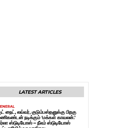
LATEST ARTICLES
ENERAL
ுட் நைட், லவ்வர், குடும்பஸ்தனுக்கு பிறகு
ணிகண்டன் நடிக்கும் ‘மக்கள் காவலன்.’
ிர்லா ஸ்டுடியோஸ் – நீலம் ஸ்டுடியோஸ்