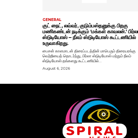
GENERAL
குட் நைட், லவ்வர், குடும்பஸ்தனுக்கு பிறகு
மணிகண்டன் நடிக்கும் ‘மக்கள் காவலன்.’ பிர்ல
ஸ்டுடியோஸ் – நீலம் ஸ்டுடியோஸ் கூட்டணியில்
உருவாகிறது.
பைசன் காளமாடன் திரைப்படத்தின் மாபெரும் திரையரங்கு
வெற்றியைத் தொடர்ந்து, பிர்லா ஸ்டுடியோஸ் மற்றும் நீலம்
ஸ்டுடியோஸ் தங்களது கூட்டணியில்...
August 6, 2026