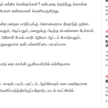
க
் எங்கே சென்றார்கள்? என்பதை தெரிந்து கொள்ள
ப
வ
ச்சியான உண்மைகள் வெளிவருகிறது.
ஸ
A
என்ற மனநல பாதிப்புக்கு அளானவராக நிஷாந்த் ரூசோ.
வதும், அடிப்பதும், மனதுக்கு பிடித்த பெண்ணை பேச்சால்
G
ச
, அகோரி போல் மாறி ஆவேச ஆட்டம் போடுவதும்,
ந
துவதுமாக தன் பங்களிப்பை பரபரப்பாக
ம
'
உ
ய
ாடு என காக்கி யூனிஃபார்மில் கச்சிதமாக
A
G
ப
். காதல், பயம், பதட்டம், ஆக்ரோஷம் என பலவிதமான
உ
ிப்படுத்தியிருப்பதோடு, பாடல் காட்சியில்
அ
ப
A