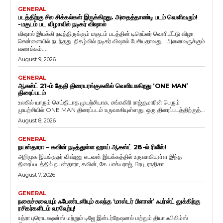
GENERAL
படத்திற்கு சில சிக்கல்கள் இருக்கிறது. அதைத்தாண்டி படம் வெளிவரும்!
-மகுடம் பட விழாவில் நடிகர் விஷால்
விஷால் இயக்கி நடித்திருக்கும் மகுடம் படத்தின் டிரெய்லர் வெளியீட்டு விழா
சென்னையில் நடந்தது. நிகழ்வில் நடிகர் விஷால் பேசியதாவது, "அனைவருக்கும்
வணக்கம்....
August 9, 2026
GENERAL
ஆகஸ்ட் 21-ம் தேதி திரையரங்குகளில் வெளியாகிறது ‘ONE MAN’
திரைப்படம்
உலகில் யாரும் செய்திடாத முயற்சியாக, சங்ககிரி ராஜ்குமாரின் பெரும்
முயற்சியில் ONE MAN திரைப்படம் உருவாகியுள்ளது. ஒரு திரைப்படத்திற்குத்...
August 8, 2026
GENERAL
நயன்தாரா – கவின் நடித்துள்ள ஹாய் ஆகஸ்ட் 28-ல் ரிலீஸ்!
அறிமுக இயக்குநர் விஷ்ணு எடவன் இயக்கத்தில் உருவாகியுள்ள இந்த
திரைப்படத்தில் நயன்தாரா, கவின், கே. பாக்யராஜ், பிரபு, ராதிகா...
August 7, 2026
GENERAL
நகைச்சுவையும் ஃபேண்டஸியும் கலந்த ‘மாஸ்டர் பிளான்’ ஃபர்ஸ்ட் லுக்கிற்கு
ரசிகர்களிடம் வரவேற்பு!
உத்ரா புரொடக்ஷன்ஸ் மற்றும் டிஜே இன்டர்நேஷனல் மற்றும் தியா ஃபிலிம்ஸ்