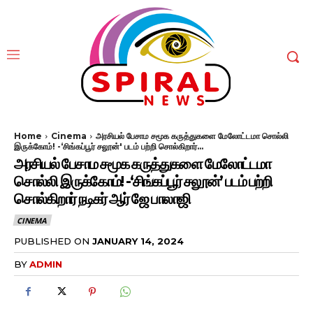
Home
Cinema
அரசியல் பேசாம சமூக கருத்துகளை மேலோட்டமா சொல்லி
இருக்கோம்! -‘சிங்கப்பூர் சலூன்' படம் பற்றி சொல்கிறார்...
அரசியல் பேசாம சமூக கருத்துகளை மேலோட்டமா
சொல்லி இருக்கோம்! -‘சிங்கப்பூர் சலூன்’ படம் பற்றி
சொல்கிறார் நடிகர் ஆர் ஜே பாலாஜி
CINEMA
PUBLISHED ON
JANUARY 14, 2024
BY
ADMIN