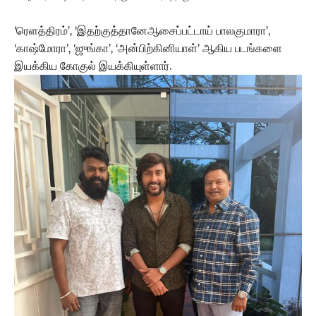
‘ரெளத்திரம்’, ‘இதற்குத்தானேஆசைப்பட்டாய் பாலகுமாரா’,
‘காஷ்மோரா’, ‘ஜுங்கா’, ‘அன்பிற்கினியாள்’ ஆகிய படங்களை
இயக்கிய கோகுல் இயக்கியுள்ளார்.