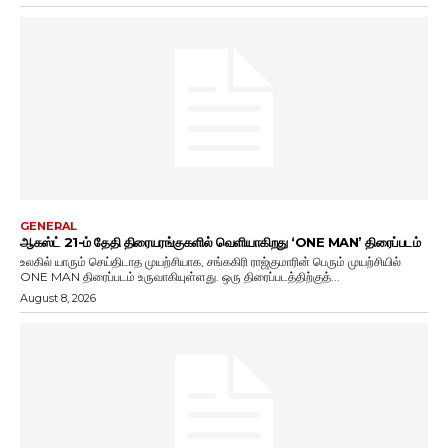
GENERAL
ஆகஸ்ட் 21-ம் தேதி திரையரங்குகளில் வெளியாகிறது ‘ONE MAN’ திரைப்படம்
உலகில் யாரும் செய்திடாத முயற்சியாக, சங்ககிரி ராஜ்குமாரின் பெரும் முயற்சியில்
ONE MAN திரைப்படம் உருவாகியுள்ளது. ஒரு திரைப்படத்திற்குத்...
August 8, 2026