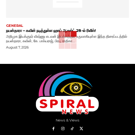
GENERAL
நயன்தாரா – கவின் நடித்துள்ள ஹாய் ஆகஸ்ட் 28-ல் ரிலீஸ்!
அறிமுக இயக்குநர் விஷ்ணு எடவன் இயக்கத்தில் உருவாகியுள்ள இந்த திரைப்படத்தில்
நயன்தாரா, கவின், கே. பாக்யராஜ், பிரபு, ராதிகா...
August 7, 2026
News & Views