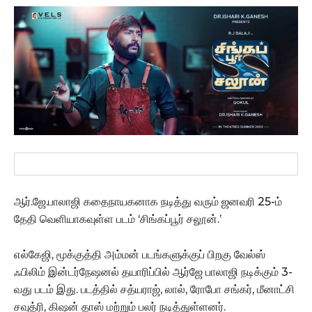
ஆர்.ஜே.பாலாஜி கதைநாயகனாக நடித்து வரும் ஜனவரி 25-ம்
தேதி வெளியாகவுள்ள படம் ‘சிங்கப்பூர் சலூன்.’
எல்கேஜி, மூக்குத்தி அம்மன் படங்களுக்குப் பிறகு வேல்ஸ்
ஃபிலிம் இன்டர்நேஷனல் தயாரிப்பில் ஆர்ஜே பாலாஜி நடிக்கும் 3-
வது படம் இது. படத்தில் சத்யராஜ், லால், ரோபோ சங்கர், மீனாட்சி
சவுத்ரி, கிஷன் தாஸ் மற்றும் பலர் நடித்துள்ளனர்.