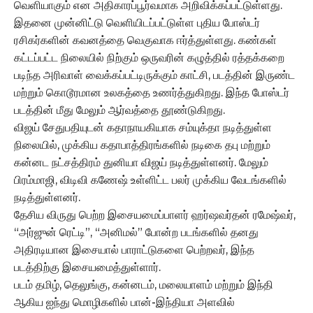
வெளியாகும் என அதிகாரப்பூர்வமாக அறிவிக்கப்பட்டுள்ளது.
இதனை முன்னிட்டு வெளியிடப்பட்டுள்ள புதிய போஸ்டர்
ரசிகர்களின் கவனத்தை வெகுவாக ஈர்த்துள்ளது. கண்கள்
கட்டப்பட்ட நிலையில் நிற்கும் ஒருவரின் கழுத்தில் ரத்தக்கறை
படிந்த அரிவாள் வைக்கப்பட்டிருக்கும் காட்சி, படத்தின் இருண்ட
மற்றும் கொடூரமான உலகத்தை உணர்த்துகிறது. இந்த போஸ்டர்
படத்தின் மீது மேலும் ஆர்வத்தை தூண்டுகிறது.
விஜய் சேதுபதியுடன் கதாநாயகியாக சம்யுக்தா நடித்துள்ள
நிலையில், முக்கிய கதாபாத்திரங்களில் நடிகை தபு மற்றும்
கன்னட நட்சத்திரம் துனியா விஜய் நடித்துள்ளனர். மேலும்
பிரம்மாஜி, விடிவி கணேஷ் உள்ளிட்ட பலர் முக்கிய வேடங்களில்
நடித்துள்ளனர்.
தேசிய விருது பெற்ற இசையமைப்பாளர் ஹர்ஷவர்தன் ரமேஷ்வர்,
“அர்ஜுன் ரெட்டி”, “அனிமல்” போன்ற படங்களில் தனது
அதிரடியான இசையால் பாராட்டுகளை பெற்றவர், இந்த
படத்திற்கு இசையமைத்துள்ளார்.
படம் தமிழ், தெலுங்கு, கன்னடம், மலையாளம் மற்றும் இந்தி
ஆகிய ஐந்து மொழிகளில் பான்-இந்தியா அளவில்