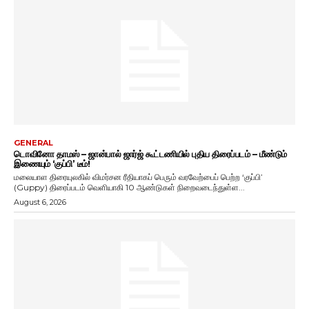
GENERAL
டொவினோ தாமஸ் – ஜான்பால் ஜார்ஜ் கூட்டணியில் புதிய திரைப்படம் – மீண்டும்
இணையும் ‘குப்பி’ டீம்!
மலையாள திரையுலகில் விமர்சன ரீதியாகப் பெரும் வரவேற்பைப் பெற்ற ‘குப்பி’
(Guppy) திரைப்படம் வெளியாகி 10 ஆண்டுகள் நிறைவடைந்துள்ள...
August 6, 2026