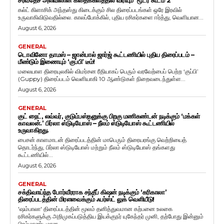
சர்வதேச அளவிலான கதைக்களத்தில் விரியும் ‘மூடர் கூடம் 2’
கல்ட் கிளாசிக் அந்தஸ்து கிடைக்கும் சில திரைப்படங்கள் ஒரே இரவில்
உருவாகிவிடுவதில்லை. காலப்போக்கில், புதிய ரசிகர்களை ஈர்த்து, வெளியான...
August 6, 2026
GENERAL
டொவினோ தாமஸ் – ஜான்பால் ஜார்ஜ் கூட்டணியில் புதிய திரைப்படம் –
மீண்டும் இணையும் ‘குப்பி’ டீம்!
மலையாள திரையுலகில் விமர்சன ரீதியாகப் பெரும் வரவேற்பைப் பெற்ற ‘குப்பி’
(Guppy) திரைப்படம் வெளியாகி 10 ஆண்டுகள் நிறைவடைந்துள்ள...
August 6, 2026
GENERAL
குட் நைட், லவ்வர், குடும்பஸ்தனுக்கு பிறகு மணிகண்டன் நடிக்கும் ‘மக்கள்
காவலன்.’ பிர்லா ஸ்டுடியோஸ் – நீலம் ஸ்டுடியோஸ் கூட்டணியில்
உருவாகிறது.
பைசன் காளமாடன் திரைப்படத்தின் மாபெரும் திரையரங்கு வெற்றியைத்
தொடர்ந்து, பிர்லா ஸ்டுடியோஸ் மற்றும் நீலம் ஸ்டுடியோஸ் தங்களது
கூட்டணியில்...
August 6, 2026
GENERAL
சக்திவாய்ந்த போர்வீரராக சந்தீப் கிஷன் நடிக்கும் ‘கரிகாலா’
திரைப்படத்தின் மிரளவைக்கும் ஃபர்ஸ்ட் லுக் வெளியீடு!
'ஷம்பாலா' திரைப்படத்தின் மூலம் தனித்துவமான கற்பனை உலகை
ரசிகர்களுக்கு அறிமுகப்படுத்திய இயக்குநர் யுகேந்தர் முனி, தற்போது இன்னும்
பிரம்மாண்டமான...