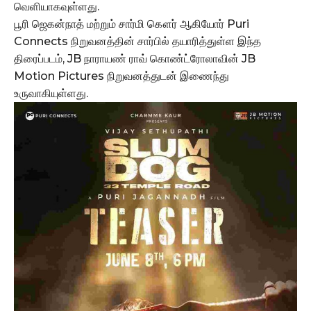
வெளியாகவுள்ளது.
பூரி ஜெகன்நாத் மற்றும் சார்மி கௌர் ஆகியோர் Puri
Connects நிறுவனத்தின் சார்பில் தயாரித்துள்ள இந்த
திரைப்படம், JB நாராயண் ராவ் கொண்ட்ரோலாவின் JB
Motion Pictures நிறுவனத்துடன் இணைந்து
உருவாகியுள்ளது.