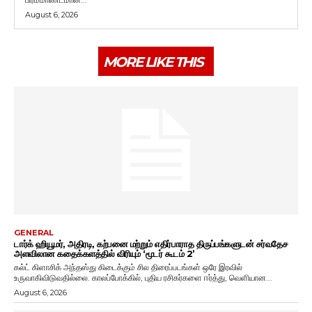
August 6, 2026
MORE LIKE THIS
GENERAL
டார்க் ஹியூமர், அதிரடி, கற்பனை மற்றும் எதிர்பாராத திருப்பங்களுடன் சர்வதேச
அளவிலான கதைக்களத்தில் விரியும் ‘மூடர் கூடம் 2’
கல்ட் கிளாசிக் அந்தஸ்து கிடைக்கும் சில திரைப்படங்கள் ஒரே இரவில்
உருவாகிவிடுவதில்லை. காலப்போக்கில், புதிய ரசிகர்களை ஈர்த்து, வெளியான...
August 6, 2026