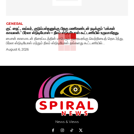
GENERAL
குட் நைட், லவ்வர், குடும்பஸ்தனுக்கு பிறகு மணிகண்டன் நடிக்கும் ‘மக்கள்
காவலன்.’ பிர்லா ஸ்டுடியோஸ் – நீலம் ஸ்டுடியோஸ் கூட்டணியில் உருவாகிறது.
பைசன் காளமாடன் திரைப்படத்தின் மாபெரும் திரையரங்கு வெற்றியைத் தொடர்ந்து,
பிர்லா ஸ்டுடியோஸ் மற்றும் நீலம் ஸ்டுடியோஸ் தங்களது கூட்டணியில்...
August 6, 2026
News & Views