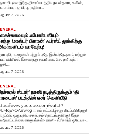
ருவாகியுள்ள இந்த திரைப்படத்தில் நயன்தாரா, கவின்,
. பாக்யராஜ், பிரபு, ராதிகா...
ugust 7, 2026
ENERAL
கைச்சுவையும் ஃபேண்டஸியும்
லந்த ‘மாஸ்டர் பிளான்’ ஃபர்ஸ்ட் லுக்கிற்கு
சிகர்களிடம் வரவேற்பு!
த்ரா புரொடக்ஷன்ஸ் மற்றும் டிஜே இன்டர்நேஷனல் மற்றும்
ியா ஃபிலிம்ஸ் இணைந்து தயாரிக்க, செ. ஹரி உத்ரா
ுதி,...
ugust 7, 2026
ENERAL
நேச்சுரல் ஸ்டார்’ நானி நடித்திருக்கும் ‘தி
ாரடைஸ்’ படத்தின் டீசர் வெளியீடு
ttps://www.youtube.com/watch?
=LMqE7OAewkg நரகம் கட்டவிழ்த்து விடப்படுகிறது!
ெருப்பில் ஒரு புதிய சகாப்தம் தொடங்குகிறது! இந்த
ெறியாட்டத்தை காணுங்கள்!- நானி- ஸ்ரீகாந்த் ஒடேலா-...
ugust 7, 2026