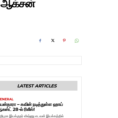
 ஆக்சன்
LATEST ARTICLES
ENERAL
யன்தாரா – கவின் நடித்துள்ள ஹாய்
கஸ்ட் 28-ல் ரிலீஸ்!
றிமுக இயக்குநர் விஷ்ணு எடவன் இயக்கத்தில்