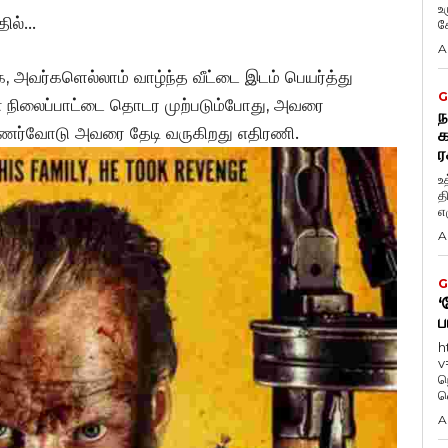
உ
தில்…
கே
A
, அவர்களெல்லாம் வாழ்ந்த வீட்டை இடம் பெயர்த்து
G
ன நிலைப்பாட்டை தொடர முற்படும்போது, அவரை
ந
உணர்வோடு அவரை தேடி வருகிறது எதிரணி.
க
ர
உ
த
எழ
A
G
‘
ப
h
v
ந
வ
A