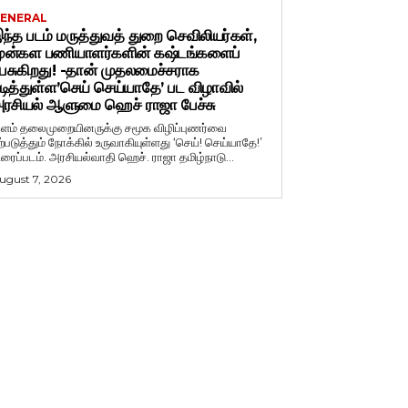
ENERAL
ந்த படம் மருத்துவத் துறை செவிலியர்கள்,
ுன்கள பணியாளர்களின் கஷ்டங்களைப்
ேசுகிறது! -தான் முதலமைச்சராக
டித்துள்ள’செய் செய்யாதே’ பட விழாவில்
ரசியல் ஆளுமை ஹெச் ராஜா பேச்சு
ளம் தலைமுறையினருக்கு சமூக விழிப்புணர்வை
ற்படுத்தும் நோக்கில் உருவாகியுள்ளது ‘செய்! செய்யாதே!’
ிரைப்படம். அரசியல்வாதி ஹெச். ராஜா தமிழ்நாடு...
ugust 7, 2026