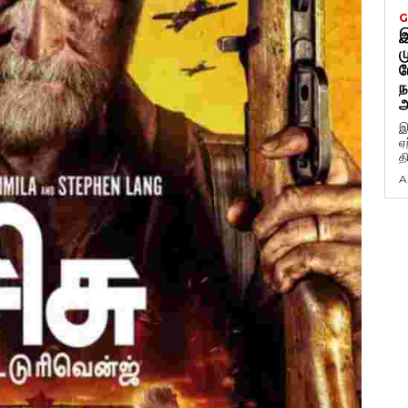
G
இ
ம
ப
ந
அ
இ
ஏ
த
A