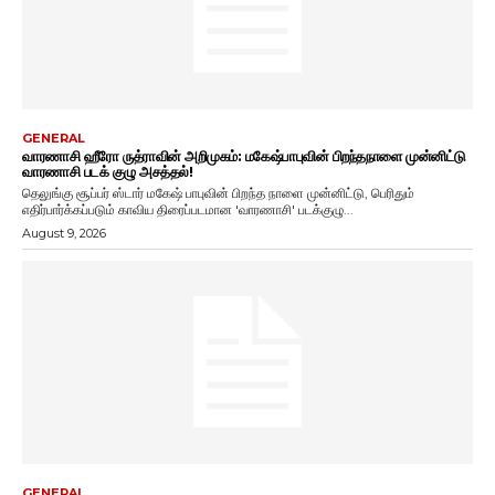
GENERAL
வாரணாசி ஹீரோ ருத்ராவின் அறிமுகம்: மகேஷ்பாபுவின் பிறந்தநாளை முன்னிட்டு
வாரணாசி படக் குழு அசத்தல்!
தெலுங்கு சூப்பர் ஸ்டார் மகேஷ் பாபுவின் பிறந்த நாளை முன்னிட்டு, பெரிதும்
எதிர்பார்க்கப்படும் காவிய திரைப்படமான 'வாரணாசி' படக்குழு...
August 9, 2026
GENERAL