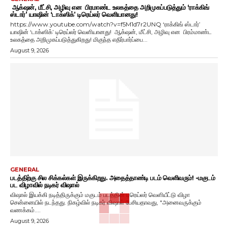
ஆக்‌ஷன், மீட்சி, அழிவு என பிரமாண்ட உலகத்தை அறிமுகப்படுத்தும் ‘ராக்கிங்
ஸ்டார்’ யாஷின் ‘டாக்ஸிக்’ டிரெய்லர் வெளியானது!
https://www.youtube.com/watch?v=f5M1d7r2UNQ ‘ராக்கிங் ஸ்டார்’
யாஷின் ‘டாக்ஸிக்’ டிரெய்லர் வெளியானது! ஆக்‌ஷன், மீட்சி, அழிவு என பிரம்மாண்ட
உலகத்தை அறிமுகப்படுத்துகிறது! மிகுந்த எதிர்பார்ப்பை...
August 9, 2026
GENERAL
படத்திற்கு சில சிக்கல்கள் இருக்கிறது. அதைத்தாண்டி படம் வெளிவரும்! -மகுடம்
பட விழாவில் நடிகர் விஷால்
விஷால் இயக்கி நடித்திருக்கும் மகுடம் படத்தின் டிரெய்லர் வெளியீட்டு விழா
சென்னையில் நடந்தது. நிகழ்வில் நடிகர் விஷால் பேசியதாவது, "அனைவருக்கும்
வணக்கம்....
August 9, 2026