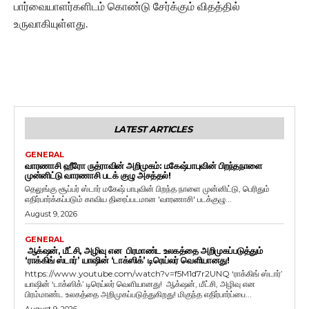
பார்வையாளர்களிடம் கொண்டு சேர்க்கும் விதத்தில்
உருவாகியுள்ளது.
LATEST ARTICLES
GENERAL
வாரணாசி ஹீரோ ருத்ராவின் அறிமுகம்: மகேஷ்பாபுவின் பிறந்தநாளை
முன்னிட்டு வாரணாசி படக் குழு அசத்தல்!
தெலுங்கு சூப்பர் ஸ்டார் மகேஷ் பாபுவின் பிறந்த நாளை முன்னிட்டு, பெரிதும்
எதிர்பார்க்கப்படும் காவிய திரைப்படமான 'வாரணாசி' படக்குழு...
August 9, 2026
GENERAL
ஆக்‌ஷன், மீட்சி, அழிவு என பிரமாண்ட உலகத்தை அறிமுகப்படுத்தும்
‘ராக்கிங் ஸ்டார்’ யாஷின் ‘டாக்ஸிக்’ டிரெய்லர் வெளியானது!
https://www.youtube.com/watch?v=f5M1d7r2UNQ ‘ராக்கிங் ஸ்டார்’
யாஷின் ‘டாக்ஸிக்’ டிரெய்லர் வெளியானது! ஆக்‌ஷன், மீட்சி, அழிவு என
பிரம்மாண்ட உலகத்தை அறிமுகப்படுத்துகிறது! மிகுந்த எதிர்பார்ப்பை...
August 9, 2026