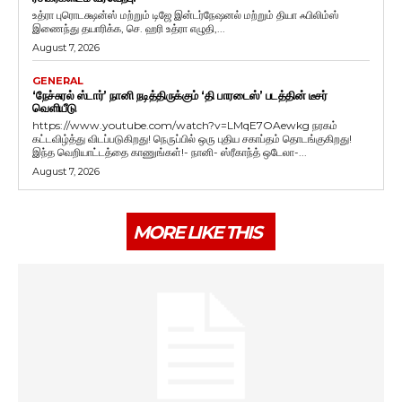
உத்ரா புரொடக்ஷன்ஸ் மற்றும் டிஜே இன்டர்நேஷனல் மற்றும் தியா ஃபிலிம்ஸ்
இணைந்து தயாரிக்க, செ. ஹரி உத்ரா எழுதி,...
August 7, 2026
GENERAL
‘நேச்சுரல் ஸ்டார்’ நானி நடித்திருக்கும் ‘தி பாரடைஸ்’ படத்தின் டீசர்
வெளியீடு
https://www.youtube.com/watch?v=LMqE7OAewkg நரகம்
கட்டவிழ்த்து விடப்படுகிறது! நெருப்பில் ஒரு புதிய சகாப்தம் தொடங்குகிறது!
இந்த வெறியாட்டத்தை காணுங்கள்!- நானி- ஸ்ரீகாந்த் ஒடேலா-...
August 7, 2026
MORE LIKE THIS