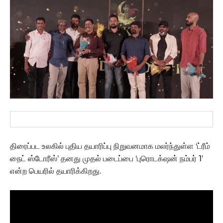
திரைப்பட உலகில் புதிய தயாரிப்பு நிறுவனமாக மலர்ந்துள்ள ‘ட்ரீம்
நைட் ஸ்டோரீஸ்’ தனது முதல் படைப்பை ‘புரொடக்‌ஷன் நம்பர் 1’
என்ற பெயரில் தயாரிக்கிறது.