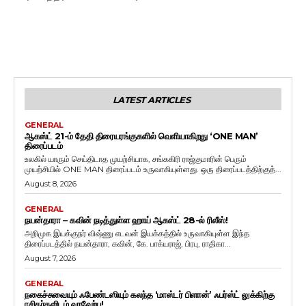
LATEST ARTICLES
GENERAL
ஆகஸ்ட் 21-ம் தேதி திரையரங்குகளில் வெளியாகிறது ‘ONE MAN’
திரைப்படம்
உலகில் யாரும் செய்திடாத முயற்சியாக, சங்ககிரி ராஜ்குமாரின் பெரும்
முயற்சியில் ONE MAN திரைப்படம் உருவாகியுள்ளது. ஒரு திரைப்படத்திற்குத்...
August 8, 2026
GENERAL
நயன்தாரா – கவின் நடித்துள்ள ஹாய் ஆகஸ்ட் 28-ல் ரிலீஸ்!
அறிமுக இயக்குநர் விஷ்ணு எடவன் இயக்கத்தில் உருவாகியுள்ள இந்த
திரைப்படத்தில் நயன்தாரா, கவின், கே. பாக்யராஜ், பிரபு, ராதிகா...
August 7, 2026
GENERAL
நகைச்சுவையும் ஃபேண்டஸியும் கலந்த ‘மாஸ்டர் பிளான்’ ஃபர்ஸ்ட் லுக்கிற்கு
ரசிகர்களிடம் வரவேற்பு!