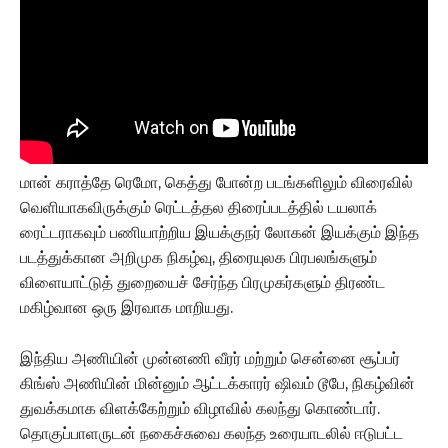
மான் கராத்தே ரெமோ, கெத்து போன்ற படங்களிலும் விரைவில்
வெளியாகவிருக்கும் ரெட்டத்தல திரைப்படத்தில் டயலாக்
ரைட்டராகவும் பணியாற்றிய இயக்குநர் லோகன் இயக்கும் இந்த
படத்துக்கான அறிமுக நிகழ்வு, திரையுலக பிரபலங்களும்
விளையாட்டுத் துறையைச் சேர்ந்த பிரமுகர்களும் திரண்ட
மகிழ்வான ஒரு இரவாக மாறியது.
இந்திய அணியின் முன்னணி வீரர் மற்றும் சென்னை சூப்பர்
கிங்ஸ் அணியின் மின்னும் ஆட்டக்காரர் ஷிவம் டூபே, நிகழ்வின்
துவக்கமாக விளக்கேற்றும் விழாவில் கலந்து கொண்டார்.
தொகுப்பாளருடன் நகைச்சுவை கலந்த உரையாடலில் ஈடுபட்ட