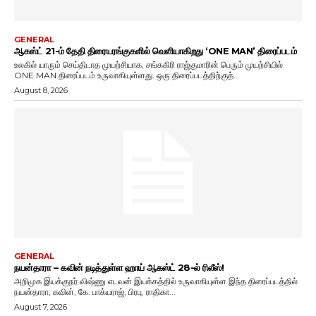
GENERAL
ஆகஸ்ட் 21-ம் தேதி திரையரங்குகளில் வெளியாகிறது ‘ONE MAN’ திரைப்படம்
உலகில் யாரும் செய்திடாத முயற்சியாக, சங்ககிரி ராஜ்குமாரின் பெரும் முயற்சியில்
ONE MAN திரைப்படம் உருவாகியுள்ளது. ஒரு திரைப்படத்திற்குத்...
August 8, 2026
GENERAL
நயன்தாரா – கவின் நடித்துள்ள ஹாய் ஆகஸ்ட் 28-ல் ரிலீஸ்!
அறிமுக இயக்குநர் விஷ்ணு எடவன் இயக்கத்தில் உருவாகியுள்ள இந்த திரைப்படத்தில்
நயன்தாரா, கவின், கே. பாக்யராஜ், பிரபு, ராதிகா...
August 7, 2026