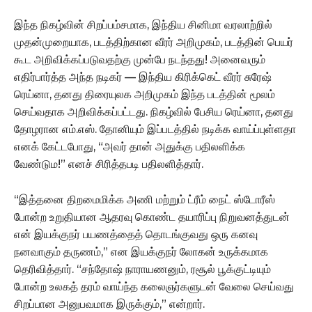
இந்த நிகழ்வின் சிறப்பம்சமாக, இந்திய சினிமா வரலாற்றில்
முதன்முறையாக, படத்திற்கான வீரர் அறிமுகம், படத்தின் பெயர்
கூட அறிவிக்கப்படுவதற்கு முன்பே நடந்தது! அனைவரும்
எதிர்பார்த்த அந்த நடிகர் — இந்திய கிரிக்கெட் வீரர் சுரேஷ்
ரெய்னா, தனது திரையுலக அறிமுகம் இந்த படத்தின் மூலம்
செய்வதாக அறிவிக்கப்பட்டது. நிகழ்வில் பேசிய ரெய்னா, தனது
தோழரான எம்.எஸ். தோனியும் இப்படத்தில் நடிக்க வாய்ப்புள்ளதா
எனக் கேட்டபோது, “அவர் தான் அதுக்கு பதிலளிக்க
வேண்டும!” எனச் சிரித்தபடி பதிலளித்தார்.
“இத்தனை திறமைமிக்க அணி மற்றும் ட்ரீம் நைட் ஸ்டோரீஸ்
போன்ற உறுதியான ஆதரவு கொண்ட தயாரிப்பு நிறுவனத்துடன்
என் இயக்குநர் பயணத்தைத் தொடங்குவது ஒரு கனவு
நனவாகும் தருணம்,” என இயக்குநர் லோகன் உருக்கமாக
தெரிவித்தார். “சந்தோஷ் நாராயணனும், ரசூல் பூக்குட்டியும்
போன்ற உலகத் தரம் வாய்ந்த கலைஞர்களுடன் வேலை செய்வது
சிறப்பான அனுபவமாக இருக்கும்,” என்றார்.