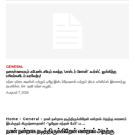
GENERAL
நகைச்சுவையும் ஃபேண்டஸியும் கலந்த ‘மாஸ்டர் பிளான்’ ஃபர்ஸ்ட் லுக்கிற்கு
ரசிகர்களிடம் வரவேற்பு!
உத்ரா புரொடக்ஷன்ஸ் மற்றும் டிஜே இன்டர்நேஷனல் மற்றும் தியா ஃபிலிம்ஸ் இணைந்து
தயாரிக்க, செ. ஹரி உத்ரா எழுதி,...
August 7, 2026