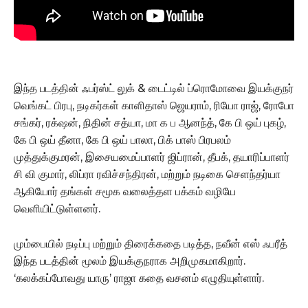
இந்த படத்தின் ஃபர்ஸ்ட் லுக் & டைட்டில் ப்ரொமோவை இயக்குநர்
வெங்கட் பிரபு, நடிகர்கள் காளிதாஸ் ஜெயராம், ரியோ ராஜ், ரோபோ
சங்கர், ரக்‌ஷன், நிதின் சத்யா, மா க ப ஆனந்த், கே பி ஒய் புகழ்,
கே பி ஒய் தீனா, கே பி ஒய் பாலா, பிக் பாஸ் பிரபலம்
முத்துக்குமரன், இசையமைப்பாளர் ஜிப்ரான், தீபக், தயாரிப்பாளர்
சி வி குமார், லிப்ரா ரவிச்சந்திரன், மற்றும் நடிகை செளந்தர்யா
ஆகியோர் தங்கள் சமூக வலைத்தள பக்கம் வழியே
வெளியிட்டுள்ளனர்.
மும்பையில் நடிப்பு மற்றும் திரைக்கதை படித்த, நவீன் எஸ் ஃபரீத்
இந்த படத்தின் மூலம் இயக்குநராக அறிமுகமாகிறார்.
‘கலக்கப்போவது யாரு’ ராஜா கதை வசனம் எழுதியுள்ளார்.