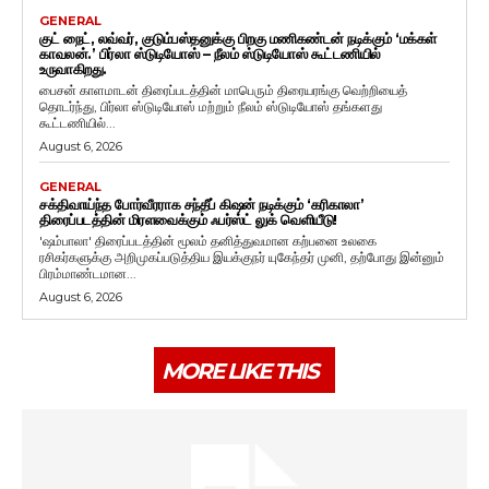
GENERAL
குட் நைட், லவ்வர், குடும்பஸ்தனுக்கு பிறகு மணிகண்டன் நடிக்கும் ‘மக்கள்
காவலன்.’ பிர்லா ஸ்டுடியோஸ் – நீலம் ஸ்டுடியோஸ் கூட்டணியில்
உருவாகிறது.
பைசன் காளமாடன் திரைப்படத்தின் மாபெரும் திரையரங்கு வெற்றியைத்
தொடர்ந்து, பிர்லா ஸ்டுடியோஸ் மற்றும் நீலம் ஸ்டுடியோஸ் தங்களது
கூட்டணியில்...
August 6, 2026
GENERAL
சக்திவாய்ந்த போர்வீரராக சந்தீப் கிஷன் நடிக்கும் ‘கரிகாலா’
திரைப்படத்தின் மிரளவைக்கும் ஃபர்ஸ்ட் லுக் வெளியீடு!
'ஷம்பாலா' திரைப்படத்தின் மூலம் தனித்துவமான கற்பனை உலகை
ரசிகர்களுக்கு அறிமுகப்படுத்திய இயக்குநர் யுகேந்தர் முனி, தற்போது இன்னும்
பிரம்மாண்டமான...
August 6, 2026
MORE LIKE THIS