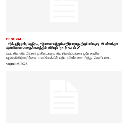
GENERAL
டார்க் ஹியூமர், அதிரடி, கற்பனை மற்றும் எதிர்பாராத திருப்பங்களுடன் சர்வதேச
அளவிலான கதைக்களத்தில் விரியும் ‘மூடர் கூடம் 2’
கல்ட் கிளாசிக் அந்தஸ்து கிடைக்கும் சில திரைப்படங்கள் ஒரே இரவில்
உருவாகிவிடுவதில்லை. காலப்போக்கில், புதிய ரசிகர்களை ஈர்த்து, வெளியான...
August 6, 2026