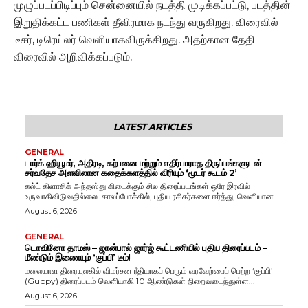
முழுப்படப்பிடிப்பும் சென்னையில் நடத்தி முடிக்கப்பட்டு, படத்தின்
இறுதிக்கட்ட பணிகள் தீவிரமாக நடந்து வருகிறது. விரைவில்
டீசர், டிரெய்லர் வெளியாகவிருக்கிறது. அதற்கான தேதி
விரைவில் அறிவிக்கப்படும்.
LATEST ARTICLES
GENERAL
டார்க் ஹியூமர், அதிரடி, கற்பனை மற்றும் எதிர்பாராத திருப்பங்களுடன்
சர்வதேச அளவிலான கதைக்களத்தில் விரியும் ‘மூடர் கூடம் 2’
கல்ட் கிளாசிக் அந்தஸ்து கிடைக்கும் சில திரைப்படங்கள் ஒரே இரவில்
உருவாகிவிடுவதில்லை. காலப்போக்கில், புதிய ரசிகர்களை ஈர்த்து, வெளியான...
August 6, 2026
GENERAL
டொவினோ தாமஸ் – ஜான்பால் ஜார்ஜ் கூட்டணியில் புதிய திரைப்படம் –
மீண்டும் இணையும் ‘குப்பி’ டீம்!
மலையாள திரையுலகில் விமர்சன ரீதியாகப் பெரும் வரவேற்பைப் பெற்ற ‘குப்பி’
(Guppy) திரைப்படம் வெளியாகி 10 ஆண்டுகள் நிறைவடைந்துள்ள...
August 6, 2026