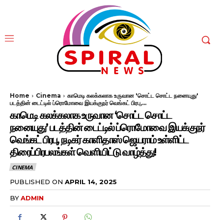
Home
Cinema
காமெடி கலக்கலாக உருவான 'சொட்ட சொட்ட நனையுது'
படத்தின் டைட்டில் ப்ரொமோவை இயக்குநர் வெங்கட் பிரபு,...
காமெடி கலக்கலாக உருவான ‘சொட்ட சொட்ட
நனையுது’ படத்தின் டைட்டில் ப்ரொமோவை இயக்குநர்
வெங்கட் பிரபு, நடிகர் காளிதாஸ் ஜெயராம் உள்ளிட்ட
திரைப்பிரபலங்கள் வெளியிட்டு வாழ்த்து!
CINEMA
PUBLISHED ON
APRIL 14, 2025
BY
ADMIN