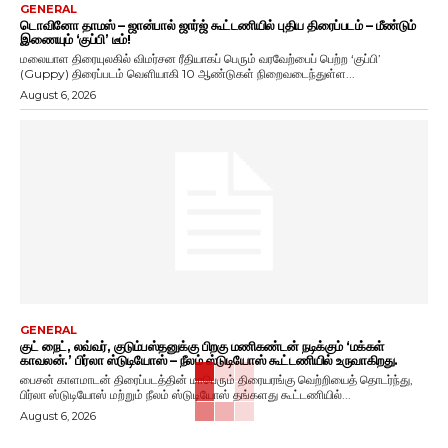
GENERAL
டொவினோ தாமஸ் – ஜான்பால் ஜார்ஜ் கூட்டணியில் புதிய திரைப்படம் – மீண்டும்
இணையும் ‘குப்பி’ டீம்!
மலையாள திரையுலகில் விமர்சன ரீதியாகப் பெரும் வரவேற்பைப் பெற்ற ‘குப்பி’
(Guppy) திரைப்படம் வெளியாகி 10 ஆண்டுகள் நிறைவடைந்துள்ள...
August 6, 2026
GENERAL
குட் நைட், லவ்வர், குடும்பஸ்தனுக்கு பிறகு மணிகண்டன் நடிக்கும் ‘மக்கள்
காவலன்.’ பிர்லா ஸ்டுடியோஸ் – நீலம் ஸ்டுடியோஸ் கூட்டணியில் உருவாகிறது.
பைசன் காளமாடன் திரைப்படத்தின் மாபெரும் திரையரங்கு வெற்றியைத் தொடர்ந்து,
பிர்லா ஸ்டுடியோஸ் மற்றும் நீலம் ஸ்டுடியோஸ் தங்களது கூட்டணியில்...
August 6, 2026